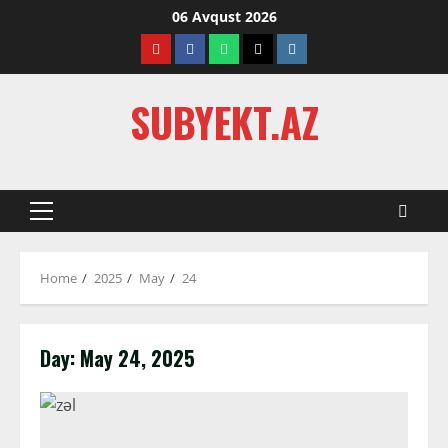
Skip
06 Avqust 2026
to
Youtube
Facebook
Whatsapp
Twitter
Instagram
content
SUBYEKT.AZ
Primary
Menu
Home
2025
May
24
Day:
May 24, 2025