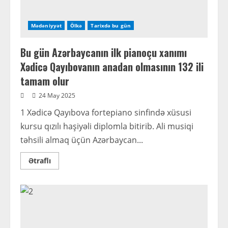
Mədəniyyət
Ölkə
Tarixdə bu gün
Bu gün Azərbaycanın ilk pianoçu xanımı
Xədicə Qayıbovanın anadan olmasının 132 ili
tamam olur
24 May 2025
1 Xədicə Qayıbova fortepiano sinfində xüsusi
kursu qızılı haşiyəli diplomla bitirib. Ali musiqi
təhsili almaq üçün Azərbaycan...
Read
Ətraflı
more
about
Bu
gün
Azərbaycanın
ilk
pianoçu
xanımı
Xədicə