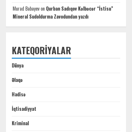
Murad Babayev
on
Qurban Sadıqov Kəlbəcər “İstisu”
Mineral Sudoldurma Zavodundan yazdı
KATEQORIYALAR
Dünya
Əlaqə
Hadisə
İqtisadiyyat
Kriminal