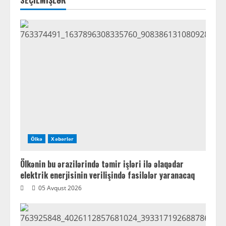
SEÇİLMİŞLƏR
Ölkə
Xəbərlər
Ölkənin bu ərazilərində təmir işləri ilə əlaqədar
elektrik enerjisinin verilişində fasilələr yaranacaq
05 Avqust 2026