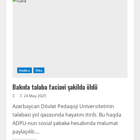
baş
verdi
Hadisə
Ölkə
Bakıda tələbə faciəvi şəkildə öldü
24 May 2025
Azərbaycan Dövlət Pedaqoji Universitetinin
tələbəsi yol qəzasında həyatını itirib. Bu haqda
ADPU-nun sosial şəbəkə hesabında məlumat
paylaşılıb....