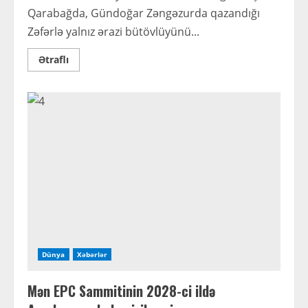
Qarabağda, Gündoğar Zəngəzurda qazandığı
Zəfərlə yalnız ərazi bütövlüyünü...
Read
Ətraflı
more
about
Əkbər
Qoşalı
Yazır
–
Gələcək
dərsliklərin
mövzusu
Dünya
Xəbərlər
Mən EPC Sammitinin 2028-ci ildə