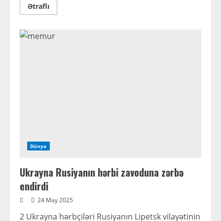
Read
Ətraflı
more
about
Bu
gün
Xalq
artisti
Fuad
Poladovun
anadan
olmasının
77
ili
tamam
olur
Dünya
Ukrayna Rusiyanın hərbi zavoduna zərbə
endirdi
24 May 2025
2 Ukrayna hərbçiləri Rusiyanın Lipetsk vilayətinin