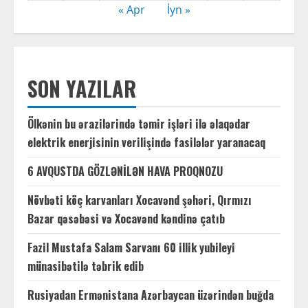
« Apr
İyn »
SON YAZILAR
Ölkənin bu ərazilərində təmir işləri ilə əlaqədar
elektrik enerjisinin verilişində fasilələr yaranacaq
6 AVQUSTDA GÖZLƏNİLƏN HAVA PROQNOZU
Növbəti köç karvanları Xocavənd şəhəri, Qırmızı
Bazar qəsəbəsi və Xocavənd kəndinə çatıb
Fazil Mustafa Salam Sarvanı 60 illik yubileyi
münasibətilə təbrik edib
Rusiyadan Ermənistana Azərbaycan üzərindən buğda