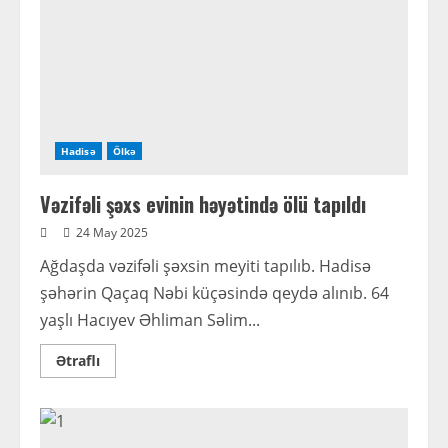
Qayıbovanın
anadan
olmasının
132
ili
tamam
olur
Hadisə
Ölkə
Vəzifəli şəxs evinin həyətində ölü tapıldı
24 May 2025
Ağdaşda vəzifəli şəxsin meyiti tapılıb. Hadisə
şəhərin Qaçaq Nəbi küçəsində qeydə alınıb. 64
yaşlı Hacıyev Əhliman Səlim...
Read
Ətraflı
more
about
Vəzifəli
şəxs
evinin
həyətində