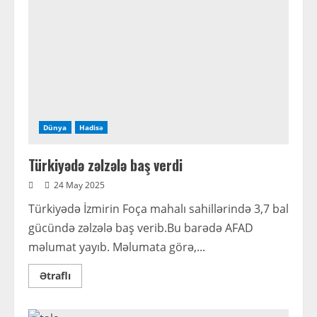
Dünya
Hadisə
Türkiyədə zəlzələ baş verdi
24 May 2025
Türkiyədə İzmirin Foça mahalı sahillərində 3,7 bal
gücündə zəlzələ baş verib.Bu barədə AFAD
məlumat yayıb. Məlumata görə,...
Read
Ətraflı
more
about
Türkiyədə
zəlzələ