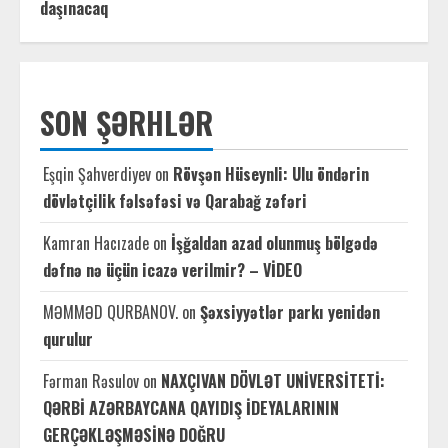
daşınacaq
SON ŞƏRHLƏR
Eşqin Şahverdiyev
on
Rövşən Hüseynli: Ulu öndərin
dövlətçilik fəlsəfəsi və Qarabağ zəfəri
Kamran Hacızade
on
İşğaldan azad olunmuş bölgədə
dəfnə nə üçün icazə verilmir? – VİDEO
MƏMMƏD QURBANOV.
on
Şəxsiyyətlər parkı yenidən
qurulur
Fərman Rəsulov
on
NAXÇIVAN DÖVLƏT UNİVERSİTETİ:
QƏRBİ AZƏRBAYCANA QAYIDIŞ İDEYALARININ
GERÇƏKLƏŞMƏSİNƏ DOĞRU