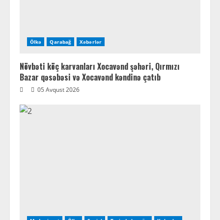
Ölkə
Qarabağ
Xəbərlər
Növbəti köç karvanları Xocavənd şəhəri, Qırmızı
Bazar qəsəbəsi və Xocavənd kəndinə çatıb
05 Avqust 2026