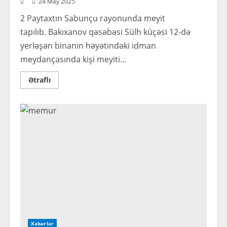
24 May 2025
2 Paytaxtın Sabunçu rayonunda meyit
tapılıb. Bakıxanov qəsəbəsi Sülh küçəsi 12-də
yerləşən binanın həyətindəki idman
meydançasında kişi meyiti...
Read
Ətraflı
more
about
Bakıda
idman
meydançasında
meyit
tapıldı
Xəbərlər