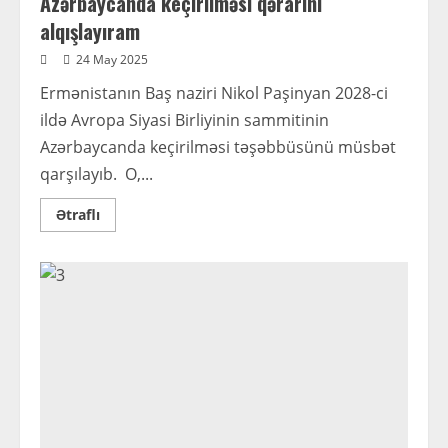
Azərbaycanda keçirilməsi qərarını
alqışlayıram
24 May 2025
Ermənistanın Baş naziri Nikol Paşinyan 2028-ci
ildə Avropa Siyasi Birliyinin sammitinin
Azərbaycanda keçirilməsi təşəbbüsünü müsbət
qarşılayıb. O,...
Read
Ətraflı
more
about
Mən
EPC
Sammitinin
2028-
ci
ildə
Azərbaycanda
keçirilməsi
qərarını
alqışlayıram