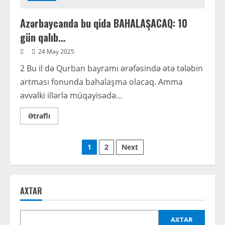
Azərbaycanda bu qida BAHALAŞACAQ: 10
gün qalıb…
24 May 2025
2 Bu il də Qurban bayramı ərəfəsində ətə tələbin
artması fonunda bahalaşma olacaq. Amma
əvvəlki illərlə müqayisədə...
Read
Ətraflı
more
about
Azərbaycanda
Posts
bu
1
2
Next
qida
BAHALAŞACAQ:
pagination
10
gün
qalıb…
AXTAR
AXTAR