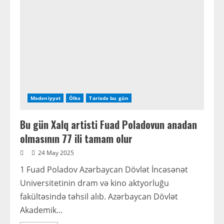
ölü tapıldı
Mədəniyyət
Ölkə
Tarixdə bu gün
Bu gün Xalq artisti Fuad Poladovun anadan
olmasının 77 ili tamam olur
24 May 2025
1 Fuad Poladov Azərbaycan Dövlət İncəsənət
Universitetinin dram və kino aktyorluğu
fakültəsində təhsil alıb. Azərbaycan Dövlət
Akademik...