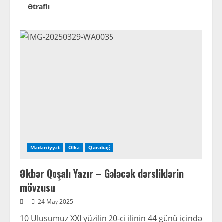
Read
Ətraflı
more
about
Bakıda
tələbə
faciəvi
şəkildə
öldü
Mədəniyyət
Ölkə
Qarabağ
Əkbər Qoşalı Yazır – Gələcək dərsliklərin
mövzusu
24 May 2025
10 Ulusumuz XXI yüzilin 20-ci ilinin 44 günü içində