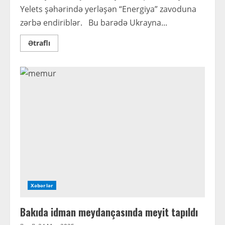
Yelets şəhərində yerləşən “Energiya” zavoduna
zərbə endiriblər. Bu barədə Ukrayna...
Read
Ətraflı
more
about
Ukrayna
Rusiyanın
hərbi
zavoduna
zərbə
endirdi
Xəbərlər
Bakıda idman meydançasında meyit tapıldı