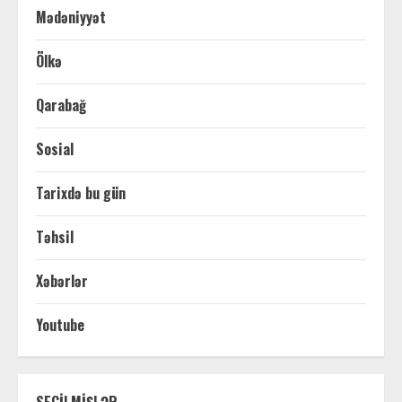
Mədəniyyət
Ölkə
Qarabağ
Sosial
Tarixdə bu gün
Təhsil
Xəbərlər
Youtube