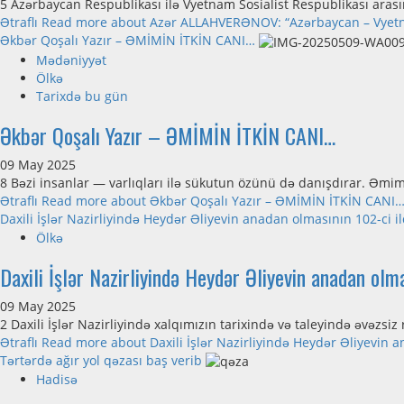
5 Azərbaycan Respublikası ilə Vyetnam Sosialist Respublikası arası
Ətraflı
Read more about Azər ALLAHVERƏNOV: “Azərbaycan – Vyetna
Əkbər Qoşalı Yazır – ƏMİMİN İTKİN CANI…
Mədəniyyət
Ölkə
Tarixdə bu gün
Əkbər Qoşalı Yazır – ƏMİMİN İTKİN CANI…
09 May 2025
8 Bəzi insanlar — varlıqları ilə sükutun özünü də danışdırar. Əmim
Ətraflı
Read more about Əkbər Qoşalı Yazır – ƏMİMİN İTKİN CANI
Daxili İşlər Nazirliyində Heydər Əliyevin anadan olmasının 102-ci 
Ölkə
Daxili İşlər Nazirliyində Heydər Əliyevin anadan olm
09 May 2025
2 Daxili İşlər Nazirliyində xalqımızın tarixində və taleyində əvəzs
Ətraflı
Read more about Daxili İşlər Nazirliyində Heydər Əliyevin 
Tərtərdə ağır yol qəzası baş verib
Hadisə