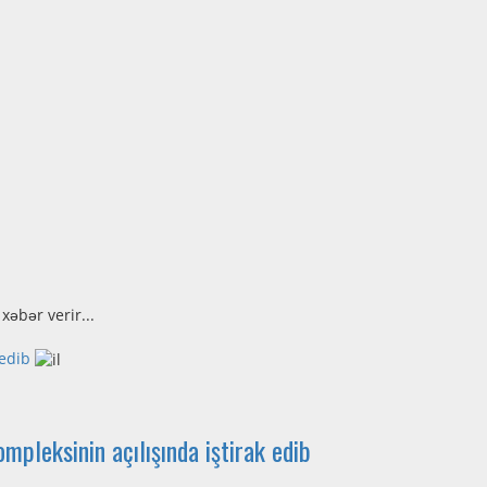
.
əbər verir...
 edib
pleksinin açılışında iştirak edib