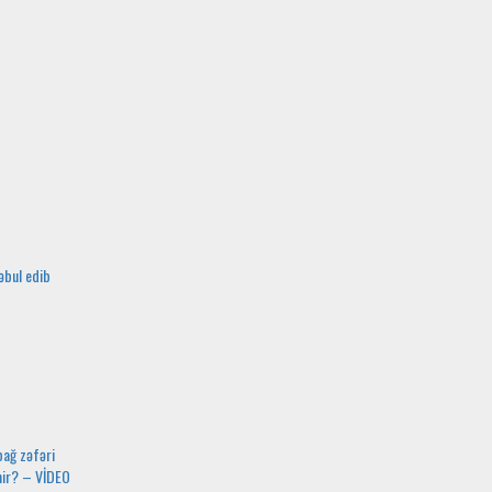
əbul edib
bağ zəfəri
mir? – VİDEO