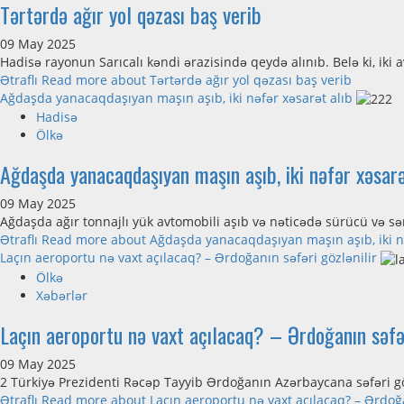
Tərtərdə ağır yol qəzası baş verib
09 May 2025
Hadisə rayonun Sarıcalı kəndi ərazisində qeydə alınıb. Belə ki, iki
Ətraflı
Read more about Tərtərdə ağır yol qəzası baş verib
Ağdaşda yanacaqdaşıyan maşın aşıb, iki nəfər xəsarət alıb
Hadisə
Ölkə
Ağdaşda yanacaqdaşıyan maşın aşıb, iki nəfər xəsarə
09 May 2025
Ağdaşda ağır tonnajlı yük avtomobili aşıb və nəticədə sürücü və sər
Ətraflı
Read more about Ağdaşda yanacaqdaşıyan maşın aşıb, iki nə
Laçın aeroportu nə vaxt açılacaq? – Ərdoğanın səfəri gözlənilir
Ölkə
Xəbərlər
Laçın aeroportu nə vaxt açılacaq? – Ərdoğanın səfər
09 May 2025
2 Türkiyə Prezidenti Rəcəp Tayyib Ərdoğanın Azərbaycana səfəri göz
Ətraflı
Read more about Laçın aeroportu nə vaxt açılacaq? – Ərdoğan