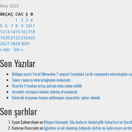
May 2025
BE
ÇA
Ç
CA
C
Ş
B
1
2
3
4
5
6
7
8
9
10
11
12
13
14
15
16
17
18
19
20
21
22
23
24
25
26
27
28
29
30
31
« Apr
İyn »
Son Yazılar
Ədliyyə naziri Fərid Əhmədov 7 avqust tarixində Lerik rayonunda vətəndaşları q
Tovuz rayon prokurorluğunun məlumatı
Ucarda 1 tondan artıq çətənə kolu məhv edilib
Jurnalist vəsiqəsi alanlar ödəniş etməyəcək
Gömrük orqanına bəyan edilməyən siqaretlər aşkar olunub
Son şərhlər
Eşqin Şahverdiyev
on
Rövşən Hüseynli: Ulu öndərin dövlətçilik fəlsəfəsi və Qara
Kamran Hacızade
on
İşğaldan azad olunmuş bölgədə dəfnə nə üçün icazə veril