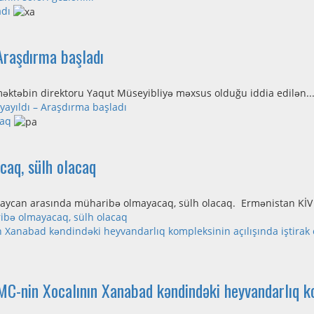
adı
Araşdırma başladı
məktəbin direktoru Yaqut Müseyibliyə məxsus olduğu iddia edilən..
ayıldı – Araşdırma başladı
caq
aq, sülh olacaq
baycan arasında müharibə olmayacaq, sülh olacaq. Ermənistan KİV x
bə olmayacaq, sülh olacaq
n Xanabad kəndindəki heyvandarlıq kompleksinin açılışında iştirak
C-nin Xocalının Xanabad kəndindəki heyvandarlıq kom