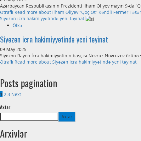
Azərbaycan Respublikasının Prezidenti İlham Əliyev mayın 9-da “
Ətraflı
Read more about İlham Əliyev “Qoç Ət” Kəndli Fermer Təsər
Siyəzən icra hakimiyyətində yeni təyinat
Ölkə
Siyəzən icra hakimiyyətində yeni təyinat
09 May 2025
Siyəzən Rayon İcra hakimiyyətinin başçısı Novruz Novruzov özünə y
Ətraflı
Read more about Siyəzən icra hakimiyyətində yeni təyinat
Posts pagination
1
2
3
Next
Axtar
Axtar
Arxivlər