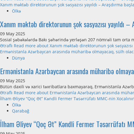
Xanım məktəb direktorunun şok səsyazısı yayıldı – Araşdırma başl
Ölkə
Xanım məktəb direktorunun şok səsyazısı yayıldı – 
09 May 2025
Sosial şəbəkələrdə Bakı şəhərində yerləşən 207 nömrəli tam orta 
Ətraflı
Read more about Xanım məktəb direktorunun şok səsyazısı y
Ermənistanla Azərbaycan arasında müharibə olmayacaq, sülh ola
Dünya
Ermənistanla Azərbaycan arasında müharibə olmayac
09 May 2025
Bütün daxili və xarici təxribatlara baxmayaraq, Ermənistanla Azər
Ətraflı
Read more about Ermənistanla Azərbaycan arasında mühari
İlham Əliyev “Qoç Ət” Kəndli Fermer Təsərrüfatı MMC-nin Xocalını
Ölkə
Qarabağ
İlham Əliyev “Qoç Ət” Kəndli Fermer Təsərrüfatı MM
09 May 2025