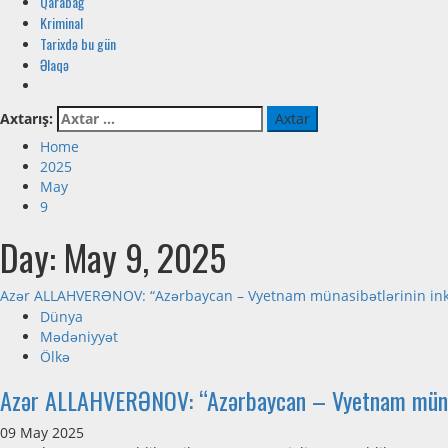
Qarabağ
Kriminal
Tarixdə bu gün
Əlaqə
Axtarış:
Home
2025
May
9
Day:
May 9, 2025
Azər ALLAHVERƏNOV: “Azərbaycan – Vyetnam münasibətlərinin inki
Dünya
Mədəniyyət
Ölkə
Azər ALLAHVERƏNOV: “Azərbaycan – Vyetnam münasib
09 May 2025