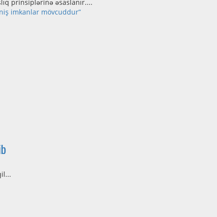
q prinsiplərinə əsaslanır....
eniş imkanlar mövcuddur”
ib
l...