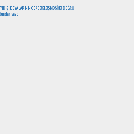
AYIDIŞ İDEYALARININ GERÇƏKLƏŞMƏSİNƏ DOĞRU
dundan yazdı