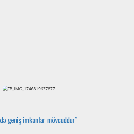
”
rdə geniş imkanlar mövcuddur”