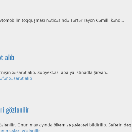
 avtomobilin toqquşması nəticəsində Tərtər rayon Cəmilli kənd...
t alıb
nişin xəsarət alıb. Subyekt.az apa-ya istinadla Şirvan...
fər xəsarət alıb
i gözlənilir
lənilir. Onun may ayında ölkəmizə gələcəyi bildirilib. Səfərin dəqi
ın səfəri gözlənilir