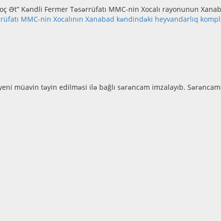
Qoç Ət” Kəndli Fermer Təsərrüfatı MMC-nin Xocalı rayonunun Xanab
rüfatı MMC-nin Xocalının Xanabad kəndindəki heyvandarlıq kompleks
eni müavin təyin edilməsi ilə bağlı sərəncam imzalayıb. Sərəncama