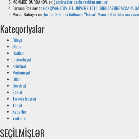
MƏMMƏD QURBANOV.
on
Şəxsiyyətlər parkı yenidən qurulur
Fərman Rəsulov
on
NAXÇIVAN DÖVLƏT UNİVERSİTETİ: QƏRBİ AZƏRBAYCANA Q
Murad Babayev
on
Qurban Sadıqov Kəlbəcər “İstisu” Mineral Sudoldurma Zavo
Kateqoriyalar
Dünya
Əlaqə
Hadisə
İqtisadiyyat
Kriminal
Mədəniyyət
Ölkə
Qarabağ
Sosial
Tarixdə bu gün
Təhsil
Xəbərlər
Youtube
SEÇİLMİŞLƏR