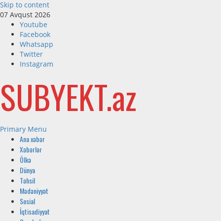
Skip to content
07 Avqust 2026
Youtube
Facebook
Whatsapp
Twitter
Instagram
SUBYEKT.az
Primary Menu
Ana xəbər
Xəbərlər
Ölkə
Dünya
Təhsil
Mədəniyyət
Sosial
İqtisadiyyat