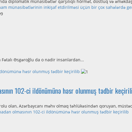
nda diplomatik münasibətlər qarşılıqlı hörmət, dostluq və əməkdaşlı
m münasibətlərinin inkişaf etdirilməsi üçün bir çox sahələrdə g
 Fətalı Əsgəroğlu da o nadir insanlardan...
…
ildönümünə həsr olunmuş tədbir keçirilib
asının 102-ci ildönümünə həsr olunmuş tədbir keçiril
iz rolu olan, Azərbaycanı məhv olmaq təhlükəsindən qoruyan, müstəqi
anadan olmasının 102-ci ildönümünə həsr olunmuş tədbir keçirilib