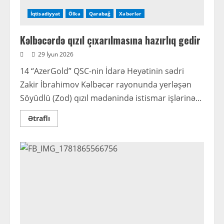
İqtisadiyyat
Ölkə
Qarabağ
Xəbərlər
Kəlbəcərdə qızıl çıxarılmasına hazırlıq gedir
29 İyun 2026
14 “AzerGold” QSC-nin İdarə Heyətinin sədri
Zakir İbrahimov Kəlbəcər rayonunda yerləşən
Söyüdlü (Zod) qızıl mədənində istismar işlərinə...
Read
Ətraflı
more
about
Kəlbəcərdə
qızıl
çıxarılmasına
hazırlıq
gedir