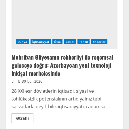
Dünya
İqtisadiyyat
Ölkə
Sosial
Təhsil
Xəbərlər
Mehriban Əliyevanın rəhbərliyi ilə rəqəmsal
gələcəyə doğru: Azərbaycan yeni texnoloji
inkişaf mərhələsində
30 İyun 2026
28 XXI əsr dövlətlərin iqtisadi, siyasi və
təhlükəsizlik potensialının artıq yalnız təbii
sərvətlərlə deyil, bilik iqtisadiyyatı, rəqəmsal...
Read
Ətraflı
more
about