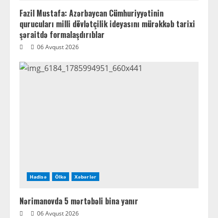
Fazil Mustafa: Azərbaycan Cümhuriyyətinin
qurucuları milli dövlətçilik ideyasını mürəkkəb tarixi
şəraitdə formalaşdırıblar
06 Avqust 2026
Hadisə
Ölkə
Xəbərlər
Nərimanovda 5 mərtəbəli bina yanır
06 Avqust 2026