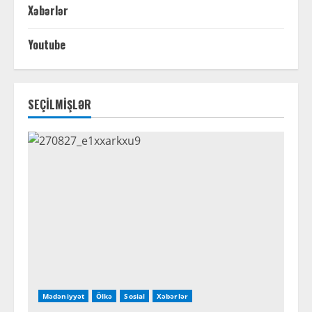
Xəbərlər
Youtube
SEÇİLMİŞLƏR
Mədəniyyət
Ölkə
Sosial
Xəbərlər