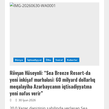
Mehriban
Əliyevanın
rəhbərliyi
ilə
rəqəmsal
gələcəyə
doğru:
Azərbaycan
yeni
texnoloji
inkişaf
mərhələsində
Dünya
İqtisadiyyat
Ölkə
Sosial
Xəbərlər
Rövşən Hüseynli: “Sea Breeze Resort-da
yeni inkişaf mərhələsi: 60 milyard dollarlıq
meqalayihə Azərbaycanın iqtisadiyyatına
yeni nəfəs verir”
30 İyun 2026
20 0 Xəzər dənizinin sahilində yerləşən Sea