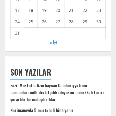
17
18
19
20
21
22
23
24
25
26
27
28
29
30
31
« İyl
SON YAZILAR
Fazil Mustafa: Azərbaycan Cümhuriyyətinin
qurucuları milli dövlətçilik ideyasını mürəkkəb tarixi
şəraitdə formalaşdırıblar
Nərimanovda 5 mərtəbəli bina yanır