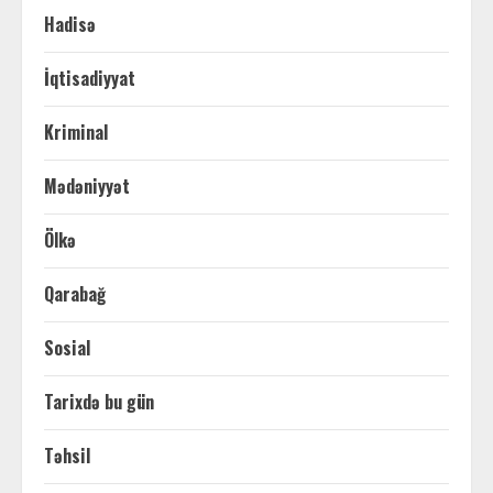
Hadisə
İqtisadiyyat
Kriminal
Mədəniyyət
Ölkə
Qarabağ
Sosial
Tarixdə bu gün
Təhsil