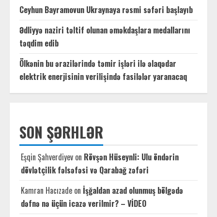
Ceyhun Bayramovun Ukraynaya rəsmi səfəri başlayıb
Ədliyyə naziri təltif olunan əməkdaşlara medallarını
təqdim edib
Ölkənin bu ərazilərində təmir işləri ilə əlaqədar
elektrik enerjisinin verilişində fasilələr yaranacaq
SON ŞƏRHLƏR
Eşqin Şahverdiyev
on
Rövşən Hüseynli: Ulu öndərin
dövlətçilik fəlsəfəsi və Qarabağ zəfəri
Kamran Hacızade
on
İşğaldan azad olunmuş bölgədə
dəfnə nə üçün icazə verilmir? – VİDEO