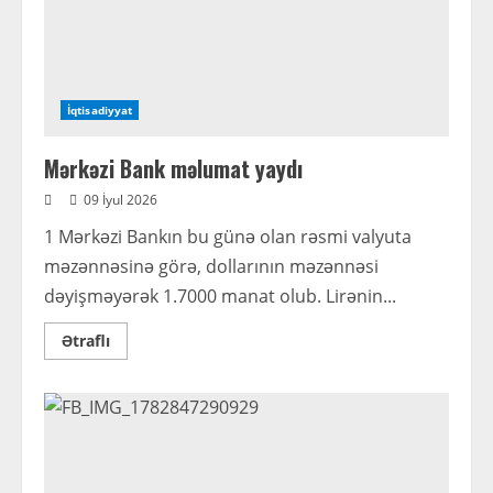
İqtisadiyyat
Mərkəzi Bank məlumat yaydı
09 İyul 2026
1 Mərkəzi Bankın bu günə olan rəsmi valyuta
məzənnəsinə görə, dollarının məzənnəsi
dəyişməyərək 1.7000 manat olub. Lirənin...
Read
Ətraflı
more
about
Mərkəzi
Bank
məlumat
yaydı