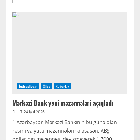
more
about
Qoşqar
Təhməzli
süd
emalı
müəssisəsinin
fəaliyyəti
ilə
tanış
olub
İqtisadiyyat
Ölkə
Xəbərlər
Mərkəzi Bank yeni məzənnələri açıqladı
24 İyul 2026
1 Azərbaycan Mərkəzi Bankının bu günə olan
rəsmi valyuta məzənnələrinə əsasən, ABŞ
dollarının məzənnəsi dəyişməyərək 1,7000