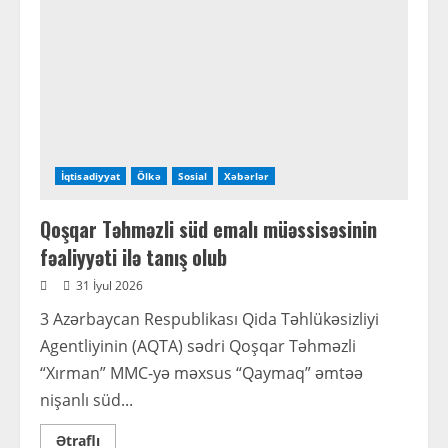
İqtisadiyyat
Ölkə
Sosial
Xəbərlər
Qoşqar Təhməzli süd emalı müəssisəsinin
fəaliyyəti ilə tanış olub
31 İyul 2026
3 Azərbaycan Respublikası Qida Təhlükəsizliyi
Agentliyinin (AQTA) sədri Qoşqar Təhməzli
“Xırman” MMC-yə məxsus “Qaymaq” əmtəə
nişanlı süd...
Read
Ətraflı