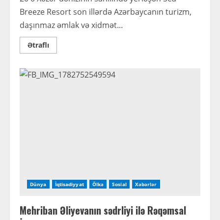
Breeze Resort son illərdə Azərbaycanın turizm,
daşınmaz əmlak və xidmət...
Read
Ətraflı
more
about
Rövşən
Hüseynli:
“Sea
Breeze
Resort-
da
yeni
inkişaf
mərhələsi:
60
milyard
dollarlıq
meqalayihə
Azərbaycanın
iqtisadiyyatına
yeni
nəfəs
verir”
Dünya
İqtisadiyyat
Ölkə
Sosial
Xəbərlər
Mehriban Əliyevanın sədrliyi ilə Rəqəmsal