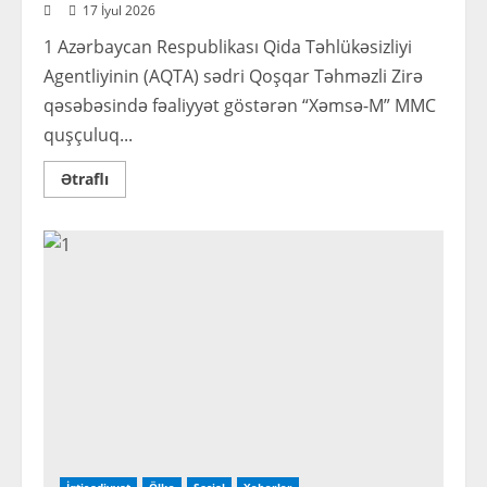
17 İyul 2026
1 Azərbaycan Respublikası Qida Təhlükəsizliyi
Agentliyinin (AQTA) sədri Qoşqar Təhməzli Zirə
qəsəbəsində fəaliyyət göstərən “Xəmsə-M” MMC
quşçuluq...
Read
Ətraflı
more
about
AQTA
sədri
quşçuluq
müəssisəsinin
fəaliyyəti
ilə
tanış
olub