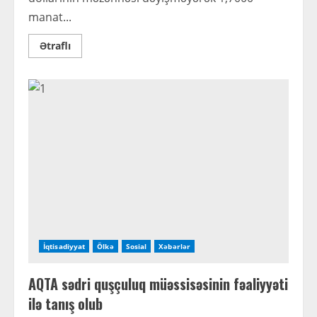
manat...
Read
Ətraflı
more
about
Mərkəzi
Bank
yeni
məzənnələri
açıqladı
İqtisadiyyat
Ölkə
Sosial
Xəbərlər
AQTA sədri quşçuluq müəssisəsinin fəaliyyəti
ilə tanış olub