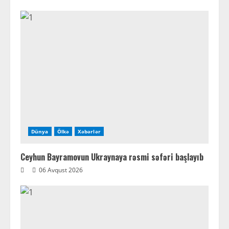
Dünya
Ölkə
Xəbərlər
Ceyhun Bayramovun Ukraynaya rəsmi səfəri başlayıb
06 Avqust 2026