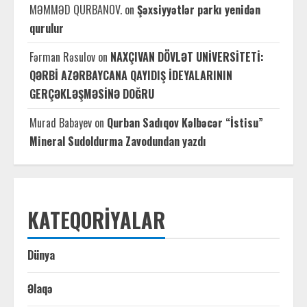
MƏMMƏD QURBANOV.
on
Şəxsiyyətlər parkı yenidən
qurulur
Fərman Rəsulov
on
NAXÇIVAN DÖVLƏT UNİVERSİTETİ:
QƏRBİ AZƏRBAYCANA QAYIDIŞ İDEYALARININ
GERÇƏKLƏŞMƏSİNƏ DOĞRU
Murad Babayev
on
Qurban Sadıqov Kəlbəcər “İstisu”
Mineral Sudoldurma Zavodundan yazdı
KATEQORIYALAR
Dünya
Əlaqə