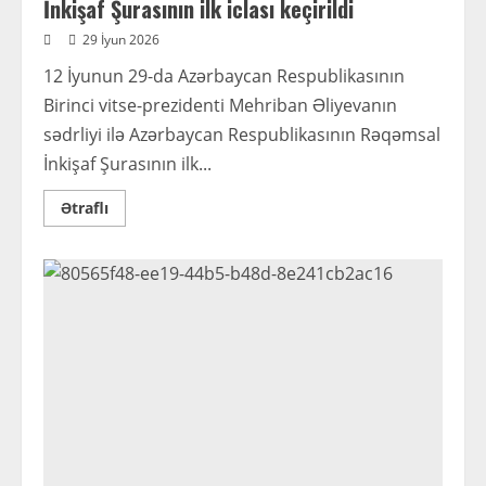
İnkişaf Şurasının ilk iclası keçirildi
29 İyun 2026
12 İyunun 29-da Azərbaycan Respublikasının
Birinci vitse-prezidenti Mehriban Əliyevanın
sədrliyi ilə Azərbaycan Respublikasının Rəqəmsal
İnkişaf Şurasının ilk...
Read
Ətraflı
more
about
Mehriban
Əliyevanın
sədrliyi
ilə
Rəqəmsal
İnkişaf
Şurasının
ilk
iclası
keçirildi