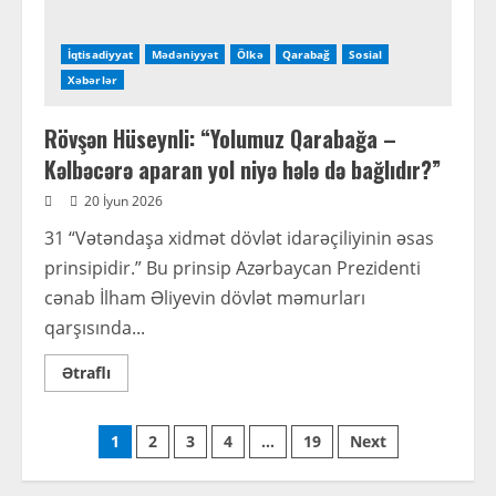
İqtisadiyyat
Mədəniyyət
Ölkə
Qarabağ
Sosial
Xəbərlər
Rövşən Hüseynli: “Yolumuz Qarabağa –
Kəlbəcərə aparan yol niyə hələ də bağlıdır?”
20 İyun 2026
31 “Vətəndaşa xidmət dövlət idarəçiliyinin əsas
prinsipidir.” Bu prinsip Azərbaycan Prezidenti
cənab İlham Əliyevin dövlət məmurları
qarşısında...
Read
Ətraflı
more
about
Rövşən
Posts
Hüseynli:
1
2
3
4
…
19
Next
“Yolumuz
Qarabağa
pagination
–
Kəlbəcərə