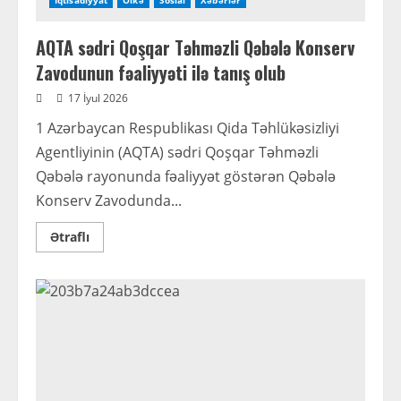
İqtisadiyyat
Ölkə
Sosial
Xəbərlər
AQTA sədri Qoşqar Təhməzli Qəbələ Konserv
Zavodunun fəaliyyəti ilə tanış olub
17 İyul 2026
1 Azərbaycan Respublikası Qida Təhlükəsizliyi
Agentliyinin (AQTA) sədri Qoşqar Təhməzli
Qəbələ rayonunda fəaliyyət göstərən Qəbələ
Konserv Zavodunda...
Read
Ətraflı
more
about
AQTA
sədri
Qoşqar
Təhməzli
Qəbələ
Konserv
Zavodunun
fəaliyyəti
ilə
tanış
olub