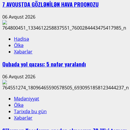
7 AVQUSTDA GÖZLƏNİLƏN HAVA PROQNOZU
06 Avqust 2026
Hadisə
Ölkə
Xəbərlər
Qubada yol qəzası: 5 nəfər yaralandı
06 Avqust 2026
Mədəniyyət
Ölkə
Tarixdə bu gün
Xəbərlər