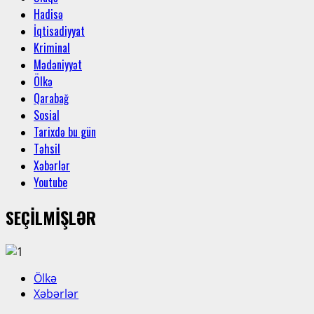
Hadisə
İqtisadiyyat
Kriminal
Mədəniyyət
Ölkə
Qarabağ
Sosial
Tarixdə bu gün
Təhsil
Xəbərlər
Youtube
SEÇİLMİŞLƏR
Ölkə
Xəbərlər