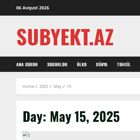
Skip
06 Avqust 2026
to
content
SUBYEKT.AZ
ANA XƏBƏR
XƏBƏRLƏR
ÖLKƏ
DÜNYA
TƏHSIL
Home
2025
May
15
Day:
May 15, 2025