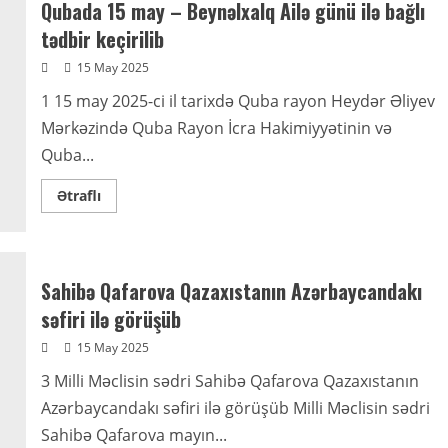
Qubada 15 may – Beynəlxalq Ailə günü ilə bağlı
tədbir keçirilib
15 May 2025
1 15 may 2025-ci il tarixdə Quba rayon Heydər Əliyev
Mərkəzində Quba Rayon İcra Hakimiyyətinin və
Quba...
Read
Ətraflı
more
about
Qubada
15
may
–
Sahibə Qafarova Qazaxıstanın Azərbaycandakı
Beynəlxalq
Ailə
səfiri ilə görüşüb
günü
ilə
15 May 2025
bağlı
tədbir
keçirilib
3 Milli Məclisin sədri Sahibə Qafarova Qazaxıstanın
Azərbaycandakı səfiri ilə görüşüb Milli Məclisin sədri
Sahibə Qafarova mayın...