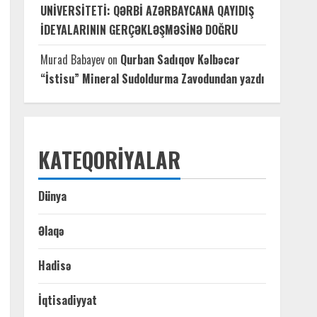
UNİVERSİTETİ: QƏRBİ AZƏRBAYCANA QAYIDIŞ
İDEYALARININ GERÇƏKLƏŞMƏSİNƏ DOĞRU
Murad Babayev
on
Qurban Sadıqov Kəlbəcər
“İstisu” Mineral Sudoldurma Zavodundan yazdı
KATEQORIYALAR
Dünya
Əlaqə
Hadisə
İqtisadiyyat