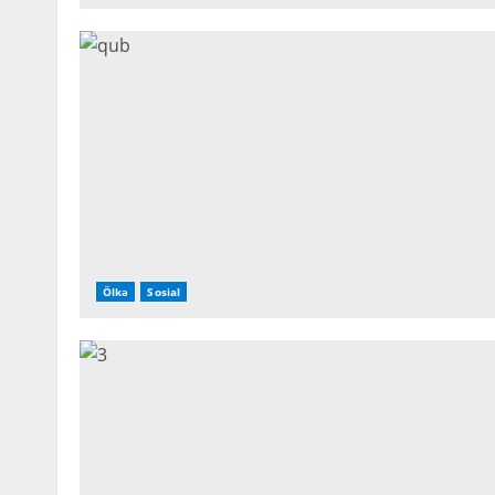
Ölkə
Sosial