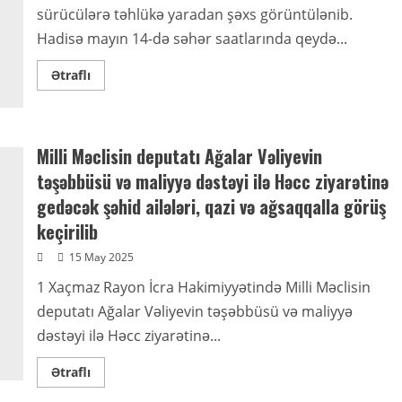
sürücülərə təhlükə yaradan şəxs görüntülənib.
Hadisə mayın 14-də səhər saatlarında qeydə...
Read
Ətraflı
more
about
Oyuncaq
maşınla
Bakı
küçələrinə
Milli Məclisin deputatı Ağalar Vəliyevin
çıxan
kişi
təşəbbüsü və maliyyə dəstəyi ilə Həcc ziyarətinə
təhlükə
yaratdı
gedəcək şəhid ailələri, qazi və ağsaqqalla görüş
keçirilib
15 May 2025
1 Xaçmaz Rayon İcra Hakimiyyətində Milli Məclisin
deputatı Ağalar Vəliyevin təşəbbüsü və maliyyə
dəstəyi ilə Həcc ziyarətinə...
Read
Ətraflı
more
about