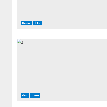
Hadisə
Ölkə
Ölkə
Sosial