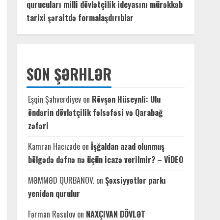
qurucuları milli dövlətçilik ideyasını mürəkkəb
tarixi şəraitdə formalaşdırıblar
SON ŞƏRHLƏR
Eşqin Şahverdiyev
on
Rövşən Hüseynli: Ulu
öndərin dövlətçilik fəlsəfəsi və Qarabağ
zəfəri
Kamran Hacızade
on
İşğaldan azad olunmuş
bölgədə dəfnə nə üçün icazə verilmir? – VİDEO
MƏMMƏD QURBANOV.
on
Şəxsiyyətlər parkı
yenidən qurulur
Fərman Rəsulov
on
NAXÇIVAN DÖVLƏT