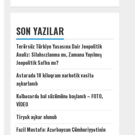
SON YAZILAR
Terörsüz Türkiye Yasasına Dair Jeopolitik
Analiz: Silahsızlanma mı, Zamana Yayılmış
Jeopolitik Safha mı?
Astarada 18 kiloqram narkotik vasitə
aşkarlanıb
Kəlbəcərdə bal süzümünə başlanıb – FOTO,
VİDEO
Tiryək aşkar olunub
Fazil Mustafa: Azərbaycan Cümhuriyyətinin