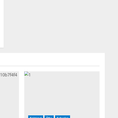
Kriminal
Ölkə
Xəbərlər