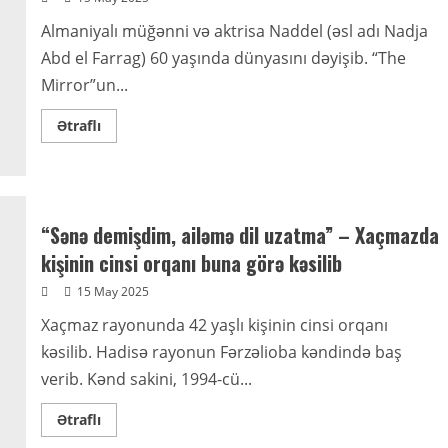
edildi
Almaniyalı müğənni və aktrisa Naddel (əsl adı Nadja
Abd el Farrag) 60 yaşında dünyasını dəyişib. “The
Mirror”un...
Read
Ətraflı
more
about
Tanınmış
aktrisa
vəfat
etdi
“Sənə demişdim, ailəmə dil uzatma” – Xaçmazda
kişinin cinsi orqanı buna görə kəsilib
15 May 2025
Xaçmaz rayonunda 42 yaşlı kişinin cinsi orqanı
kəsilib. Hadisə rayonun Fərzəlioba kəndində baş
verib. Kənd sakini, 1994-cü...
Read
Ətraflı
more
about