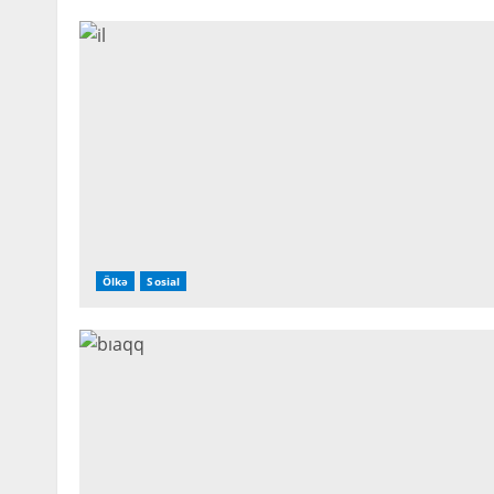
Ölkə
Sosial