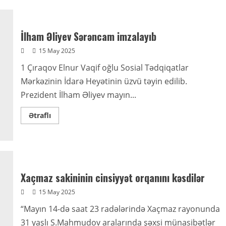
Milli
Məclisin
deputatı
Ağalar
Vəliyevin
İlham Əliyev Sərəncam imzalayıb
təşəbbüsü
və
15 May 2025
maliyyə
dəstəyi
1 Çıraqov Elnur Vaqif oğlu Sosial Tədqiqatlar
ilə
Həcc
Mərkəzinin İdarə Heyətinin üzvü təyin edilib.
ziyarətinə
gedəcək
Prezident İlham Əliyev mayın...
şəhid
ailələri,
qazi
Read
Ətraflı
və
more
ağsaqqalla
about
görüş
İlham
keçirilib
Əliyev
Sərəncam
imzalayıb
Xaçmaz sakininin cinsiyyət orqanını kəsdilər
15 May 2025
“Mayın 14-də saat 23 radələrində Xaçmaz rayonunda
31 yaşlı S.Mahmudov aralarında şəxsi münasibətlər