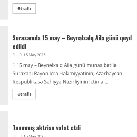
Read
Ətraflı
more
about
Sahibə
Qafarova
Qazaxıstanın
Azərbaycandakı
Suraxanıda 15 may – Beynəlxalq Ailə günü qeyd
səfiri
ilə
edildi
görüşüb
15 May 2025
1 15 may – Beynəlxalq Ailə günü münasibətilə
Suraxanı Rayon İcra Hakimiyyətinin, Azərbaycan
Respublikasə Səhiyyə Nazirliyinin İctimai...
Read
Ətraflı
more
about
Suraxanıda
15
may
–
Beynəlxalq
Tanınmış aktrisa vəfat etdi
Ailə
günü
15 May 2025
qeyd