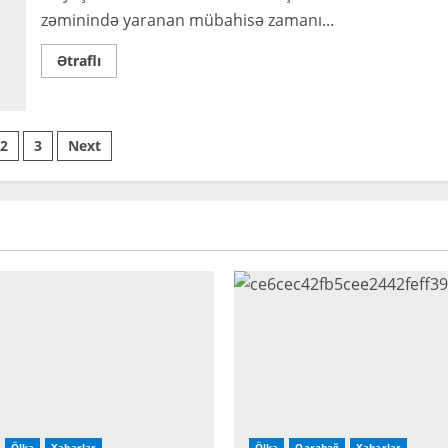
zəminində yaranan mübahisə zamanı...
Read
Ətraflı
more
about
Xaçmaz
sakininin
cinsiyyət
ts
orqanını
2
3
Next
kəsdilər
ination
Ölkə
Xəbərlər
Ölkə
Qarabağ
Xəbərlər