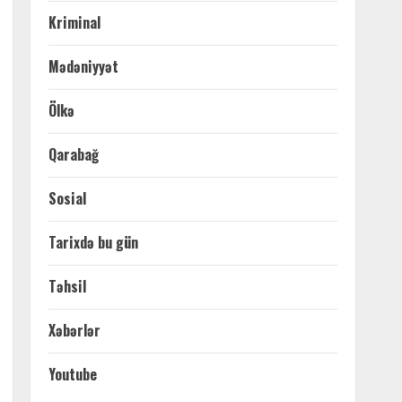
Kriminal
Mədəniyyət
Ölkə
Qarabağ
Sosial
Tarixdə bu gün
Təhsil
Xəbərlər
Youtube