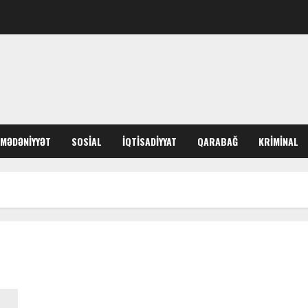
MƏDƏNIYYƏT
SOSIAL
İQTISADIYYAT
QARABAĞ
KRIMINAL