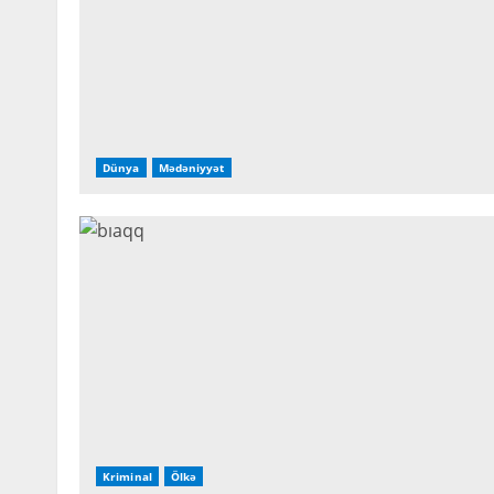
Dünya
Mədəniyyət
Kriminal
Ölkə