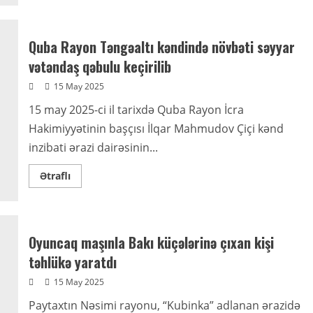
“Sənə
demişdim,
ailəmə
dil
Quba Rayon Təngəaltı kəndində növbəti səyyar
uzatma” –
Xaçmazda
vətəndaş qəbulu keçirilib
kişinin
cinsi
15 May 2025
orqanı
buna
görə
15 may 2025-ci il tarixdə Quba Rayon İcra
kəsilib
Hakimiyyətinin başçısı İlqar Mahmudov Çiçi kənd
inzibati ərazi dairəsinin...
Read
Ətraflı
more
about
Quba
Rayon
Təngəaltı
kəndində
Oyuncaq maşınla Bakı küçələrinə çıxan kişi
növbəti
səyyar
təhlükə yaratdı
vətəndaş
qəbulu
15 May 2025
keçirilib
Paytaxtın Nəsimi rayonu, “Kubinka” adlanan ərazidə