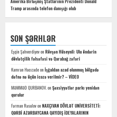
Amerika Birləşmiş Ştatlarının Prezidenti Donald
Tramp arasında telefon danışığı olub
SON ŞƏRHLƏR
Eşqin Şahverdiyev
on
Rövşən Hüseynli: Ulu öndərin
dövlətçilik fəlsəfəsi və Qarabağ zəfəri
Kamran Hacızade
on
İşğaldan azad olunmuş bölgədə
dəfnə nə üçün icazə verilmir? – VİDEO
MƏMMƏD QURBANOV.
on
Şəxsiyyətlər parkı yenidən
qurulur
Fərman Rəsulov
on
NAXÇIVAN DÖVLƏT UNİVERSİTETİ:
QƏRBİ AZƏRBAYCANA QAYIDIŞ İDEYALARININ