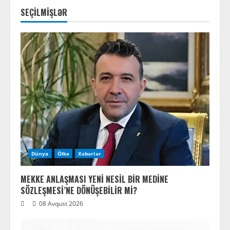
SEÇİLMİŞLƏR
Dünya
Ölkə
Xəbərlər
MEKKE ANLAŞMASI YENİ NESİL BİR MEDİNE
SÖZLEŞMESİ’NE DÖNÜŞEBİLİR Mİ?
08 Avqust 2026