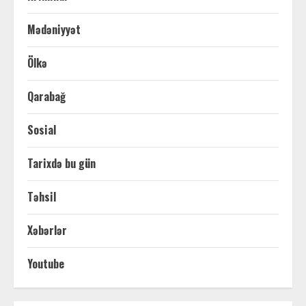
Mədəniyyət
Ölkə
Qarabağ
Sosial
Tarixdə bu gün
Təhsil
Xəbərlər
Youtube