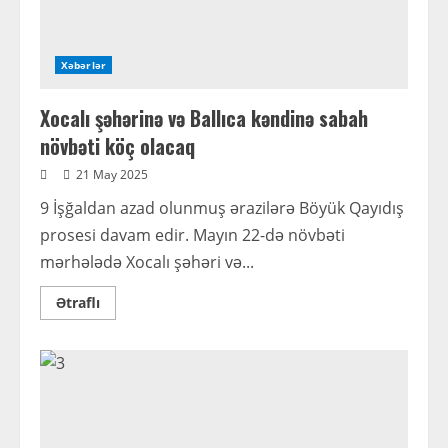
Xəbərlər
Xocalı şəhərinə və Ballıca kəndinə sabah
növbəti köç olacaq
21 May 2025
9 İşğaldan azad olunmuş ərazilərə Böyük Qayıdış
prosesi davam edir. Mayın 22-də növbəti
mərhələdə Xocalı şəhəri və...
Read
Ətraflı
more
about
Xocalı
şəhərinə
və
Ballıca
kəndinə
sabah
növbəti
köç