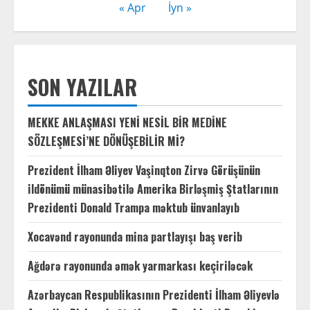
« Apr
İyn »
SON YAZILAR
MEKKE ANLAŞMASI YENİ NESİL BİR MEDİNE
SÖZLEŞMESİ’NE DÖNÜŞEBİLİR Mİ?
Prezident İlham Əliyev Vaşinqton Zirvə Görüşünün
ildönümü münasibətilə Amerika Birləşmiş Ştatlarının
Prezidenti Donald Trampa məktub ünvanlayıb
Xocavənd rayonunda mina partlayışı baş verib
Ağdərə rayonunda əmək yarmarkası keçiriləcək
Azərbaycan Respublikasının Prezidenti İlham Əliyevlə