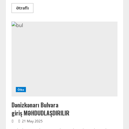
Read
Ətraflı
more
about
Lavrovdan
etiraf: “Ermənistan
Azərbaycan
torpaqlarını
Rusiya
silahı
ilə
işğal
edib”
Ölkə
Dənizkənarı Bulvara
giriş MƏHDUDLAŞDIRILIR
21 May 2025