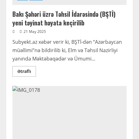
Bakı Şəhəri üzrə Təhsil İdarəsində (BŞTİ)
yeni təyinat həyata keçirilib
21 May 2025
Subyekt.az xəbər verir ki, BŞTİ-dən “Azərbaycan
müəllimi”nə bildirilib ki, Elm və Təhsil Nazirliyi
yanında Məktəbəqədər və Ümumi...
Read
Ətraflı
more
about
Bakı
Şəhəri
üzrə
Təhsil
İdarəsində
(BŞTİ)
yeni
təyinat
həyata
keçirilib