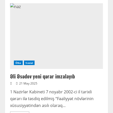
İlham
Əliyevin
Macarıstana
işgüzar
səfəri
başa
çatıb
Ölkə
Sosial
Əli Əsədov yeni qərar imzalayıb
21 May 2025
1 Nazirlər Kabineti 7 noyabr 2002-ci il tarixli
qərarı ilə təsdiq edilmiş “Fəaliyyət növlərinin
xüsusiyyətindən asılı olaraq...