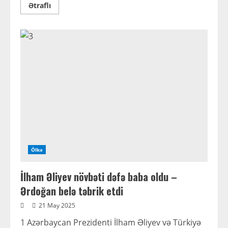
Read
Ətraflı
more
about
Əli
Əsədov
yeni
qərar
imzalayıb
Ölkə
İlham Əliyev növbəti dəfə baba oldu –
Ərdoğan belə təbrik etdi
21 May 2025
1 Azərbaycan Prezidenti İlham Əliyev və Türkiyə