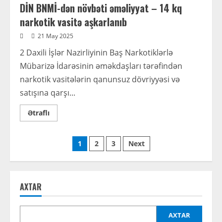
DİN BNMİ-dən növbəti əməliyyat – 14 kq
narkotik vasitə aşkarlanıb
21 May 2025
2 Daxili İşlər Nazirliyinin Baş Narkotiklərlə
Mübarizə İdarəsinin əməkdaşları tərəfindən
narkotik vasitələrin qanunsuz dövriyyəsi və
satışına qarşı...
Read
Ətraflı
more
about
DİN
Posts
BNMİ-
1
2
3
Next
dən
növbəti
pagination
əməliyyat
–
14
kq
AXTAR
narkotik
vasitə
aşkarlanıb
AXTAR