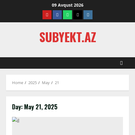
Skip
09 Avqust 2026
to
Youtube
Facebook
Whatsapp
Twitter
Instagram
content
SUBYEKT.AZ
Home
2025
May
21
Day:
May 21, 2025