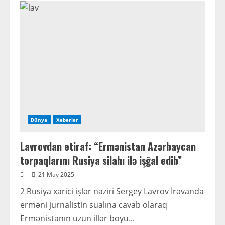
bələdiyyə
sədrləri
ilə
görüş
keçirilib
Dünya
Xəbərlər
Lavrovdan etiraf: “Ermənistan Azərbaycan
torpaqlarını Rusiya silahı ilə işğal edib”
21 May 2025
2 Rusiya xarici işlər naziri Sergey Lavrov İrəvanda
erməni jurnalistin sualına cavab olaraq
Ermənistanın uzun illər boyu...