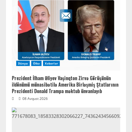
Dünya
Ölkə
Xəbərlər
Prezident İlham Əliyev Vaşinqton Zirvə Görüşünün
ildönümü münasibətilə Amerika Birləşmiş Ştatlarının
Prezidenti Donald Trampa məktub ünvanlayıb
08 Avqust 2026