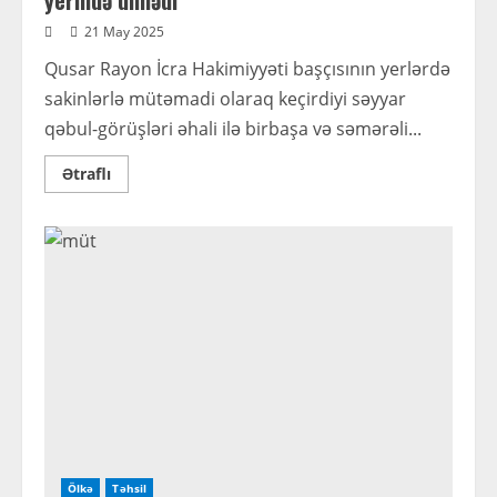
yerində dinlədi
21 May 2025
Qusar Rayon İcra Hakimiyyəti başçısının yerlərdə
sakinlərlə mütəmadi olaraq keçirdiyi səyyar
qəbul-görüşləri əhali ilə birbaşa və səmərəli...
Read
Ətraflı
more
about
İcra
başçısı
sakinlərin
müraciətlərini
yerində
dinlədi
Ölkə
Təhsil