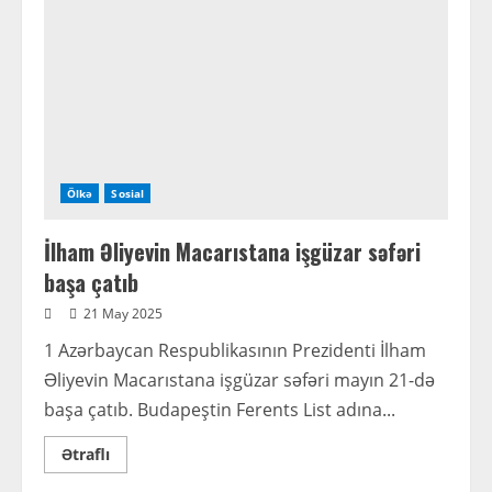
Ölkə
Sosial
İlham Əliyevin Macarıstana işgüzar səfəri
başa çatıb
21 May 2025
1 Azərbaycan Respublikasının Prezidenti İlham
Əliyevin Macarıstana işgüzar səfəri mayın 21-də
başa çatıb. Budapeştin Ferents List adına...
Read
Ətraflı
more
about