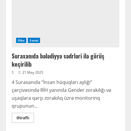
olacaq
Ölkə
Sosial
Suraxanıda bələdiyyə sədrləri ilə görüş
keçirilib
21 May 2025
4 Suraxanıda “İnsan hüquqları aylığı”
çərçivəsində RİH yanında Gender zorakılığı və
uşaqlara qarşı zorakılıq üzrə monitorinq
qrupunun...
Read
Ətraflı
more
about
Suraxanıda