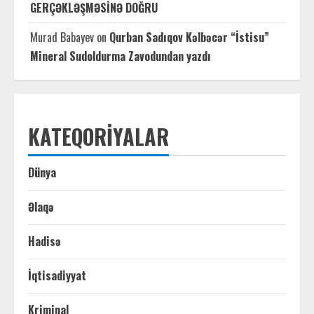
GERÇƏKLƏŞMƏSİNƏ DOĞRU
Murad Babayev
on
Qurban Sadıqov Kəlbəcər “İstisu”
Mineral Sudoldurma Zavodundan yazdı
KATEQORIYALAR
Dünya
Əlaqə
Hadisə
İqtisadiyyat
Kriminal