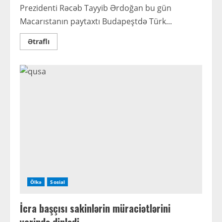
Prezidenti Rəcəb Tayyib Ərdoğan bu gün
Macarıstanın paytaxtı Budapeştdə Türk...
Read
Ətraflı
more
about
İlham
Əliyev
növbəti
dəfə
baba
oldu
–
Ərdoğan
belə
təbrik
etdi
Ölkə
Sosial
İcra başçısı sakinlərin müraciətlərini