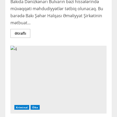
Bakıda Dənizkənarı Bulvarın bəzi hissələrində
müvəqqəti məhdudiyyətlər tətbiq olunacaq. Bu
barədə Bakı Şəhər Halqası Əməliyyat Şirkətinin
mətbuat...
Read
Ətraflı
more
about
Dənizkənarı
Bulvara
giriş MƏHDUDLAŞDIRILIR
Kriminal
Ölkə