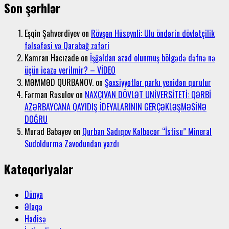
Son şərhlər
Eşqin Şahverdiyev
on
Rövşən Hüseynli: Ulu öndərin dövlətçilik
fəlsəfəsi və Qarabağ zəfəri
Kamran Hacızade
on
İşğaldan azad olunmuş bölgədə dəfnə nə
üçün icazə verilmir? – VİDEO
MƏMMƏD QURBANOV.
on
Şəxsiyyətlər parkı yenidən qurulur
Fərman Rəsulov
on
NAXÇIVAN DÖVLƏT UNİVERSİTETİ: QƏRBİ
AZƏRBAYCANA QAYIDIŞ İDEYALARININ GERÇƏKLƏŞMƏSİNƏ
DOĞRU
Murad Babayev
on
Qurban Sadıqov Kəlbəcər “İstisu” Mineral
Sudoldurma Zavodundan yazdı
Kateqoriyalar
Dünya
Əlaqə
Hadisə