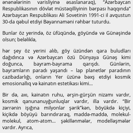
ənənələrinin varisliyinə əsaslanaraq), “Azərbaycan
Respublikasının dövlət müstəqilliyinin bərpası haqqında”
Azərbaycan Respublikası Ali Sovetinin 1991-ci il avqustun
30-da qəbul etdiyi Bəyannaməni rəhbər tuturdu.
Bunlar öz yerində, öz üfüqündə, göyündə və Günəşində
olsun; beləliklə,
hər şey öz yerini alıb, göy üzündən qara buludları
dağıdınca və Azərbaycan özü Dünyaya Günəş kimi
doğunca, bayram-bayrama qarışdı. Günlərin,
bayramların paradı yaşandı – lap planetlər paradının
cazibadarlığı, onların Yer üzünə bəxş etdiyi kosmik
emosionallıq və kainatın estetikası kimi…
Bir də, axı, kainatın ruhu, ərşin-gürşün nizamı vardır,
kosmik qanunanuyğunluqlar vardır, illa vardır. “Bir
zərrənin işığına milyonlar şərik”kən, böyükdə kiçiyi,
kiçikdə böyüyü barındıraraq, maddə-maddə, molekul-
molekul, atom-atom… şəkillənmələr, modelləşmələr
vardır. Ayrıca,