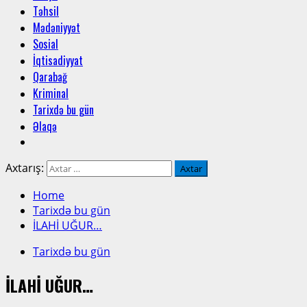
Təhsil
Mədəniyyət
Sosial
İqtisadiyyat
Qarabağ
Kriminal
Tarixdə bu gün
Əlaqə
Axtarış:
Home
Tarixdə bu gün
İLAHİ UĞUR…
Tarixdə bu gün
İLAHİ UĞUR…