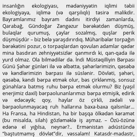
insanlığın ekologiyası, mədəniyyətin iqlimi təbii
ekologiyaya, iqlimə (və qarşılıqlı) təsirə malikdir.
Bayramlarımız bayram dadını itirdiyi zamanlarda,
Qarabağ, Gündoğar Zəngəzur bərəkətdən düşmüş,
bulaqlar qurumuş, çaylar sozalmış, quşlar perik
düşmüşdür – biz belə yaraşdırırdıq. Müharibələr torpağın
bərəkətini pozur, o torpaqlardan qovulan adamlar qədər
mina basdıran zehniyyətsizlər qanmırdı ki, qan-qada ilə
yurd olmaz. Ola bilmədilər də. İndi Müstəqilliyin Bərpası
Günü Şəhər günləri ilə və əlbəttə, şəhərlərimizin, qəsəbə
və kəndlərimizin bərpası ilə süslənir. Dövləti, şəhəri,
qəsəbə, kəndi bərpa etmək olur, bəs çirklənmiş, sonsuz
günahlara batmış ruhu bərpa etmək olurmu? Biz (yaşıl
enerjimiz daxil) bərpaolunanlarımızı bərpa etmişik, edirik
və edəcəyik; qoy, haylar öz çirkli, zədəli və
bərpaolunmayacaq ruh hallarına baxa-baxa qalsınlar…
Ha Fransa, ha Hindistan, ha bir başqa ölkədən kəramət
(bu misalda, silah) gözləməklə iş aşmaz. – Özü-özünə
edənə el yığılsa, neynər?.. Ermənistan adıüstündə
“baştutmamış dövlət”dir, vəssalam! Katasdr-madastr,