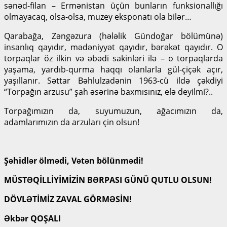
sənəd-filan – Ermənistan üçün bunların funksionallığı
olmayacaq, olsa-olsa, muzey eksponatı ola bilər…
Qarabağa, Zəngəzura (hələlik Gündoğar bölümünə)
insanlıq qayıdır, mədəniyyət qayıdır, bərəkət qayıdır. O
torpaqlar öz ilkin və əbədi sakinləri ilə – o torpaqlarda
yaşama, yardıb-qurma haqqı olanlarla gül-çiçək açır,
yaşıllanır. Səttar Bəhlulzadənin 1963-cü ildə çəkdiyi
“Torpağın arzusu” şah əsərinə baxmısınız, elə deyilmi?..
Torpağımızın da, suyumuzun, ağacımızın da,
adamlarımızın da arzuları çin olsun!
Şəhidlər ölmədi, Vətən bölünmədi!
MÜSTƏQİLLİYİMİZİN BƏRPASI GÜNÜ QUTLU OLSUN!
DÖVLƏTİMİZ ZAVAL GÖRMƏSİN!
Əkbər QOŞALI