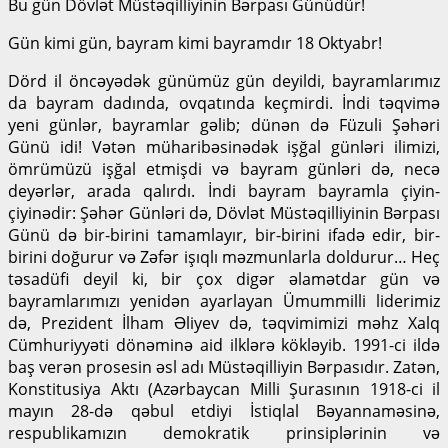
Bu gün Dövlət Müstəqilliyinin Bərpası Günüdür!
Gün kimi gün, bayram kimi bayramdır 18 Oktyabr!
Dörd il öncəyədək günümüz gün deyildi, bayramlarımız
da bayram dadında, ovqatında keçmirdi. İndi təqvimə
yeni günlər, bayramlar gəlib; dünən də Füzuli Şəhəri
Günü idi! Vətən müharibəsinədək işğal günləri ilimizi,
ömrümüzü işğal etmişdi və bayram günləri də, necə
deyərlər, arada qalırdı. İndi bayram bayramla çiyin-
çiyinədir: Şəhər Günləri də, Dövlət Müstəqilliyinin Bərpası
Günü də bir-birini tamamlayır, bir-birini ifadə edir, bir-
birini doğurur və Zəfər işıqlı məzmunlarla doldurur… Heç
təsadüfi deyil ki, bir çox digər əlamətdar gün və
bayramlarımızı yenidən ayarlayan Ümummilli liderimiz
də, Prezident İlham Əliyev də, təqvimimizi məhz Xalq
Cümhuriyyəti dönəminə aid ilklərə kökləyib. 1991-ci ildə
baş verən prosesin əsl adı Müstəqilliyin Bərpasıdır. Zatən,
Konstitusiya Aktı (Azərbaycan Milli Şurasının 1918-ci il
mayın 28-də qəbul etdiyi İstiqlal Bəyannaməsinə,
respublikamızın demokratik prinsiplərinin və