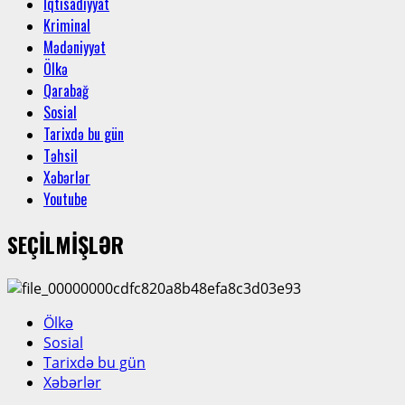
İqtisadiyyat
Kriminal
Mədəniyyət
Ölkə
Qarabağ
Sosial
Tarixdə bu gün
Təhsil
Xəbərlər
Youtube
SEÇİLMİŞLƏR
Ölkə
Sosial
Tarixdə bu gün
Xəbərlər