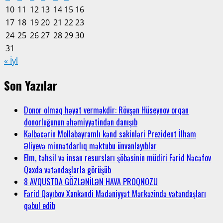
10
11
12
13
14
15
16
17
18
19
20
21
22
23
24
25
26
27
28
29
30
31
« İyl
Son Yazılar
Donor olmaq həyat verməkdir: Rövşən Hüseynov orqan
donorluğunun əhəmiyyətindən danışıb
Kəlbəcərin Mollabayramlı kənd sakinləri Prezident İlham
Əliyevə minnətdarlıq məktubu ünvanlayıblar
Elm, təhsil və insan resursları şöbəsinin müdiri Fərid Nəcəfov
Qaxda vətəndaşlarla görüşüb
8 AVQUSTDA GÖZLƏNİLƏN HAVA PROQNOZU
Fərid Qayıbov Xankəndi Mədəniyyət Mərkəzində vətəndaşları
qəbul edib