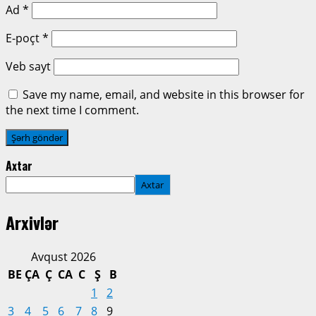
Ad
*
E-poçt
*
Veb sayt
Save my name, email, and website in this browser for
the next time I comment.
Axtar
Axtar
Arxivlər
Avqust 2026
BE
ÇA
Ç
CA
C
Ş
B
1
2
3
4
5
6
7
8
9