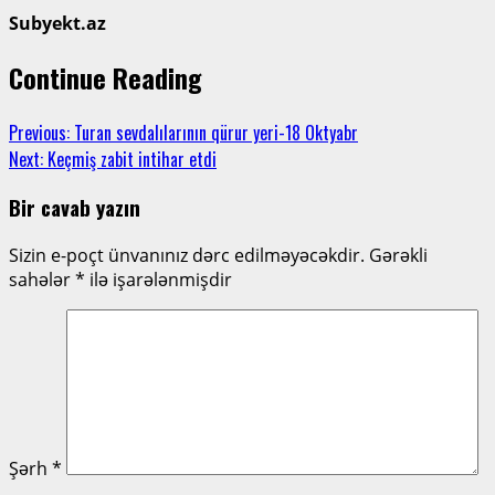
Subyekt.az
Continue Reading
Previous:
Turan sevdalılarının qürur yeri-18 Oktyabr
Next:
Keçmiş zabit intihar etdi
Bir cavab yazın
Sizin e-poçt ünvanınız dərc edilməyəcəkdir.
Gərəkli
sahələr
*
ilə işarələnmişdir
Şərh
*