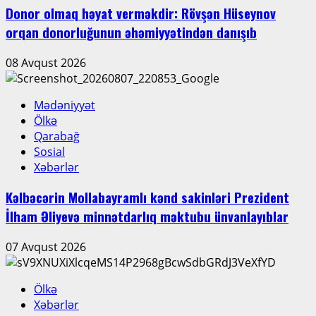
Donor olmaq həyat verməkdir: Rövşən Hüseynov
orqan donorluğunun əhəmiyyətindən danışıb
08 Avqust 2026
Mədəniyyət
Ölkə
Qarabağ
Sosial
Xəbərlər
Kəlbəcərin Mollabayramlı kənd sakinləri Prezident
İlham Əliyevə minnətdarlıq məktubu ünvanlayıblar
07 Avqust 2026
Ölkə
Xəbərlər