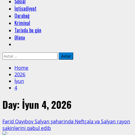
Sosial
İqtisadiyyat
Qarabağ
Kriminal
Tarixdə bu gün
Əlaqə
Axtarış:
Home
2026
İyun
4
Day:
İyun 4, 2026
Fərid Qayıbov Salyan şəhərində Neftçala və Salyan rayon
sakinlərini qəbul edib