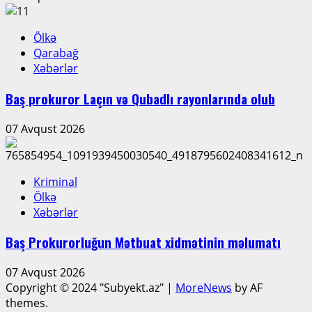
Ölkə
Qarabağ
Xəbərlər
Baş prokuror Laçın və Qubadlı rayonlarında olub
07 Avqust 2026
Kriminal
Ölkə
Xəbərlər
Baş Prokurorluğun Mətbuat xidmətinin məlumatı
07 Avqust 2026
Copyright © 2024 "Subyekt.az"
|
MoreNews
by AF
themes.