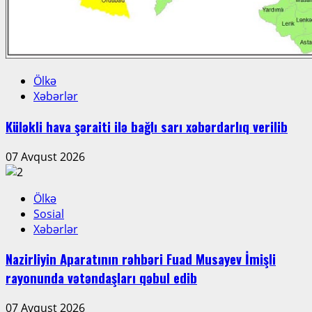
Ölkə
Xəbərlər
Küləkli hava şəraiti ilə bağlı sarı xəbərdarlıq verilib
07 Avqust 2026
Ölkə
Sosial
Xəbərlər
Nazirliyin Aparatının rəhbəri Fuad Musayev İmişli
rayonunda vətəndaşları qəbul edib
07 Avqust 2026