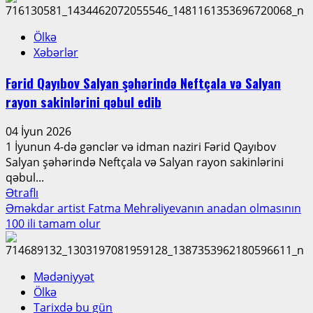
Ölkə
Xəbərlər
Fərid Qayıbov Salyan şəhərində Neftçala və Salyan
rayon sakinlərini qəbul edib
04 İyun 2026
1 İyunun 4-də gənclər və idman naziri Fərid Qayıbov
Salyan şəhərində Neftçala və Salyan rayon sakinlərini
qəbul...
Read
Ətraflı
more
Əməkdar artist Fatma Mehrəliyevanın anadan olmasının
about
100 ili tamam olur
Fərid
Qayıbov
Salyan
Mədəniyyət
şəhərində
Ölkə
Neftçala
Tarixdə bu gün