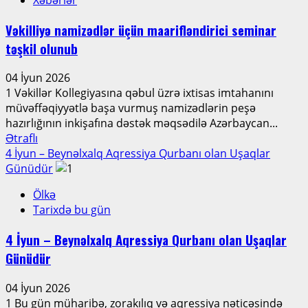
taleyi”
filminin
Vəkilliyə namizədlər üçün maarifləndirici seminar
çəkilişləri
təşkil olunub
başa
çatıb
04 İyun 2026
1 Vəkillər Kollegiyasına qəbul üzrə ixtisas imtahanını
müvəffəqiyyətlə başa vurmuş namizədlərin peşə
hazırlığının inkişafına dəstək məqsədilə Azərbaycan...
Read
Ətraflı
more
4 İyun – Beynəlxalq Aqressiya Qurbanı olan Uşaqlar
about
Günüdür
Vəkilliyə
Ölkə
namizədlər
Tarixdə bu gün
üçün
maarifləndirici
4 İyun – Beynəlxalq Aqressiya Qurbanı olan Uşaqlar
seminar
Günüdür
təşkil
olunub
04 İyun 2026
1 Bu gün müharibə, zorakılıq və aqressiya nəticəsində