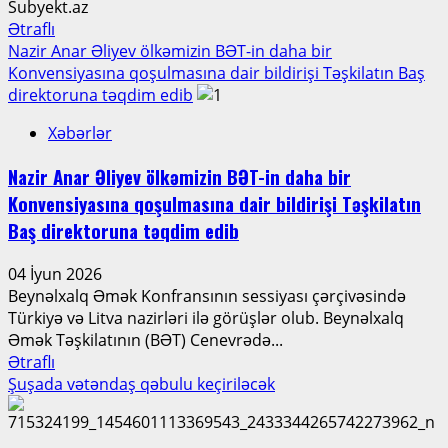
Subyekt.az
olur
Read
Ətraflı
more
Nazir Anar Əliyev ölkəmizin BƏT-in daha bir
about
Konvensiyasına qoşulmasına dair bildirişi Təşkilatın Baş
Leyla
direktoruna təqdim edib
Əliyeva
Xəbərlər
və
Arzu
Nazir Anar Əliyev ölkəmizin BƏT-in daha bir
Əliyeva
Konvensiyasına qoşulmasına dair bildirişi Təşkilatın
11
nömrəli
Baş direktoruna təqdim edib
inteqrasiya
təlimli
04 İyun 2026
internat
Beynəlxalq Əmək Konfransının sessiyası çərçivəsində
tipli
Türkiyə və Litva nazirləri ilə görüşlər olub. Beynəlxalq
ümumtəhsil
Əmək Təşkilatının (BƏT) Cenevrədə...
məktəbində
Read
Ətraflı
olublar
more
Şuşada vətəndaş qəbulu keçiriləcək
about
Nazir