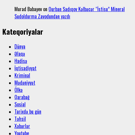
Murad Babayev
on
Qurban Sadıqov Kəlbəcər “İstisu” Mineral
Sudoldurma Zavodundan yazdı
Kateqoriyalar
Dünya
Əlaqə
Hadisə
İqtisadiyyat
Kriminal
Mədəniyyət
Ölkə
Qarabağ
Sosial
Tarixdə bu gün
Təhsil
Xəbərlər
Youtube