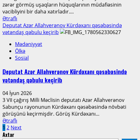
zərər görmüş uşaqların hüquqlarının müdafiəsinin
vacibliyini bir daha xatırladır....
Read
Ətraflı
more
Deputat Azər Allahverənov Kürdəxanı qəsəbəsində
about
vətəndaş qəbulu keçirib
4
Mədəniyyət
İyun
Ölkə
–
Sosial
Beynəlxalq
Aqressiya
Deputat Azər Allahverənov Kürdəxanı qəsəbəsində
Qurbanı
vətəndaş qəbulu keçirib
olan
Uşaqlar
04 İyun 2026
Günüdür
3 VII çağırış Milli Məclisin deputatı Azər Allahverənov
Sabunçu rayonunun Kürdəxanı qəsəbəsində növbəti
görüşünü keçirmişdir. Görüş Kürdəxanı...
Read
Ətraflı
Posts
more
1
2
Next
about
Axtar