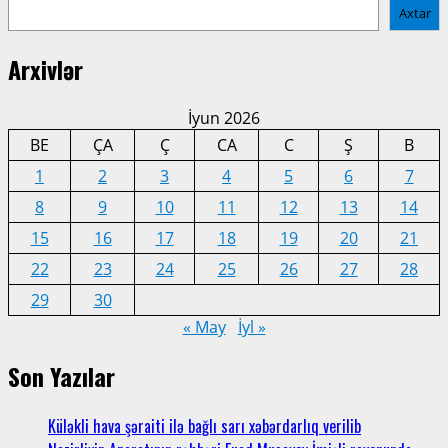
pagination
Deputat
Axtar
Azər
Allahverənov
Arxivlər
Kürdəxanı
qəsəbəsində
vətəndaş
İyun 2026
qəbulu
BE
ÇA
Ç
CA
C
Ş
B
keçirib
1
2
3
4
5
6
7
8
9
10
11
12
13
14
15
16
17
18
19
20
21
22
23
24
25
26
27
28
29
30
« May
İyl »
Son Yazılar
Küləkli hava şəraiti ilə bağlı sarı xəbərdarlıq verilib