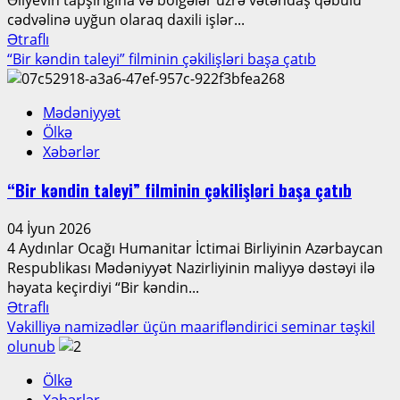
cədvəlinə uyğun olaraq daxili işlər...
Read
Ətraflı
more
“Bir kəndin taleyi” filminin çəkilişləri başa çatıb
about
Qazaxda
Mədəniyyət
vətəndaş
Ölkə
qəbulu,
Xəbərlər
Ağstafada
sıra
“Bir kəndin taleyi” filminin çəkilişləri başa çatıb
baxışı
keçirilib
04 İyun 2026
4 Aydınlar Ocağı Humanitar İctimai Birliyinin Azərbaycan
Respublikası Mədəniyyət Nazirliyinin maliyyə dəstəyi ilə
həyata keçirdiyi “Bir kəndin...
Read
Ətraflı
more
Vəkilliyə namizədlər üçün maarifləndirici seminar təşkil
about
olunub
“Bir
Ölkə
kəndin
Xəbərlər