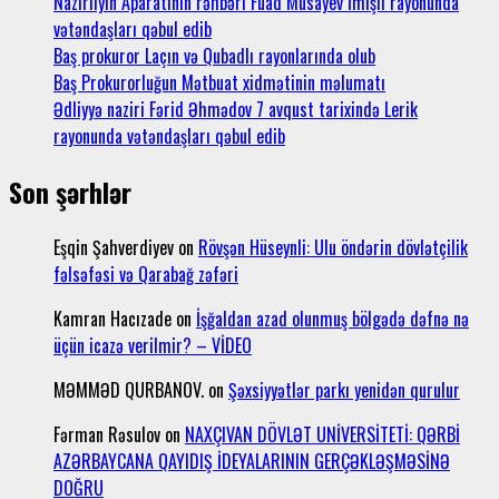
Nazirliyin Aparatının rəhbəri Fuad Musayev İmişli rayonunda
vətəndaşları qəbul edib
Baş prokuror Laçın və Qubadlı rayonlarında olub
Baş Prokurorluğun Mətbuat xidmətinin məlumatı
Ədliyyə naziri Fərid Əhmədov 7 avqust tarixində Lerik
rayonunda vətəndaşları qəbul edib
Son şərhlər
Eşqin Şahverdiyev
on
Rövşən Hüseynli: Ulu öndərin dövlətçilik
fəlsəfəsi və Qarabağ zəfəri
Kamran Hacızade
on
İşğaldan azad olunmuş bölgədə dəfnə nə
üçün icazə verilmir? – VİDEO
MƏMMƏD QURBANOV.
on
Şəxsiyyətlər parkı yenidən qurulur
Fərman Rəsulov
on
NAXÇIVAN DÖVLƏT UNİVERSİTETİ: QƏRBİ
AZƏRBAYCANA QAYIDIŞ İDEYALARININ GERÇƏKLƏŞMƏSİNƏ
DOĞRU