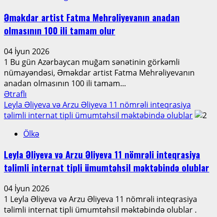
və
Salyan
Əməkdar artist Fatma Mehrəliyevanın anadan
rayon
olmasının 100 ili tamam olur
sakinlərini
qəbul
04 İyun 2026
edib
1 Bu gün Azərbaycan muğam sənətinin görkəmli
nümayəndəsi, Əməkdar artist Fatma Mehrəliyevanın
anadan olmasının 100 ili tamam...
Read
Ətraflı
more
Leyla Əliyeva və Arzu Əliyeva 11 nömrəli inteqrasiya
about
təlimli internat tipli ümumtəhsil məktəbində olublar
Əməkdar
Ölkə
artist
Fatma
Leyla Əliyeva və Arzu Əliyeva 11 nömrəli inteqrasiya
Mehrəliyevanın
təlimli internat tipli ümumtəhsil məktəbində olublar
anadan
olmasının
04 İyun 2026
100
1 Leyla Əliyeva və Arzu Əliyeva 11 nömrəli inteqrasiya
ili
təlimli internat tipli ümumtəhsil məktəbində olublar .
tamam