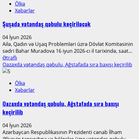
Anar
Ölkə
Əliyev
Xəbərlər
ölkəmizin
BƏT-
Şuşada vətəndaş qəbulu keçiriləcək
in
daha
04 İyun 2026
bir
Ailə, Qadın və Uşaq Problemləri üzrə Dövlət Komitəsinin
Konvensiyasına
sədri Bahar Muradova 16 iyun 2026-cı il tarixində, saat...
qoşulmasına
Read
Ətraflı
dair
more
Qazaxda vətəndaş qəbulu, Ağstafada sıra baxışı keçirilib
bildirişi
about
Təşkilatın
Şuşada
Baş
Ölkə
vətəndaş
direktoruna
Xəbərlər
qəbulu
təqdim
keçiriləcək
edib
Qazaxda vətəndaş qəbulu, Ağstafada sıra baxışı
keçirilib
04 İyun 2026
Azərbaycan Respublikasının Prezidenti cənab İlham
Əliyevin tapşırığına və bölgələr üzrə vətəndaş qəbulu