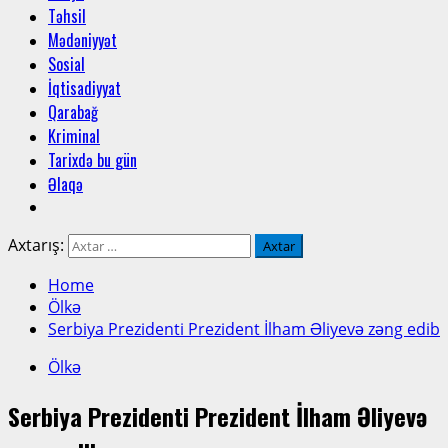
Təhsil
Mədəniyyət
Sosial
İqtisadiyyat
Qarabağ
Kriminal
Tarixdə bu gün
Əlaqə
Axtarış:
Home
Ölkə
Serbiya Prezidenti Prezident İlham Əliyevə zəng edib
Ölkə
Serbiya Prezidenti Prezident İlham Əliyevə