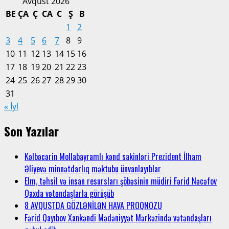
Avqust 2026
BE
ÇA
Ç
CA
C
Ş
B
1
2
3
4
5
6
7
8
9
10
11
12
13
14
15
16
17
18
19
20
21
22
23
24
25
26
27
28
29
30
31
« İyl
Son Yazılar
Kəlbəcərin Mollabayramlı kənd sakinləri Prezident İlham
Əliyevə minnətdarlıq məktubu ünvanlayıblar
Elm, təhsil və insan resursları şöbəsinin müdiri Fərid Nəcəfov
Qaxda vətəndaşlarla görüşüb
8 AVQUSTDA GÖZLƏNİLƏN HAVA PROQNOZU
Fərid Qayıbov Xankəndi Mədəniyyət Mərkəzində vətəndaşları