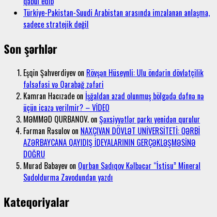
qəbul edib
Türkiye-Pakistan-Suudi Arabistan arasında imzalanan anlaşma,
sadece stratejik değil
Son şərhlər
Eşqin Şahverdiyev
on
Rövşən Hüseynli: Ulu öndərin dövlətçilik
fəlsəfəsi və Qarabağ zəfəri
Kamran Hacızade
on
İşğaldan azad olunmuş bölgədə dəfnə nə
üçün icazə verilmir? – VİDEO
MƏMMƏD QURBANOV.
on
Şəxsiyyətlər parkı yenidən qurulur
Fərman Rəsulov
on
NAXÇIVAN DÖVLƏT UNİVERSİTETİ: QƏRBİ
AZƏRBAYCANA QAYIDIŞ İDEYALARININ GERÇƏKLƏŞMƏSİNƏ
DOĞRU
Murad Babayev
on
Qurban Sadıqov Kəlbəcər “İstisu” Mineral
Sudoldurma Zavodundan yazdı
Kateqoriyalar