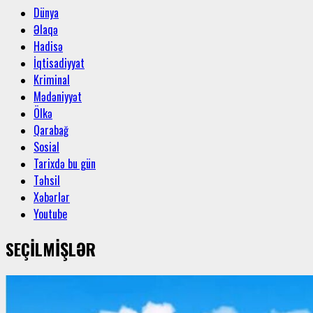
Dünya
Əlaqə
Hadisə
İqtisadiyyat
Kriminal
Mədəniyyət
Ölkə
Qarabağ
Sosial
Tarixdə bu gün
Təhsil
Xəbərlər
Youtube
SEÇİLMİŞLƏR