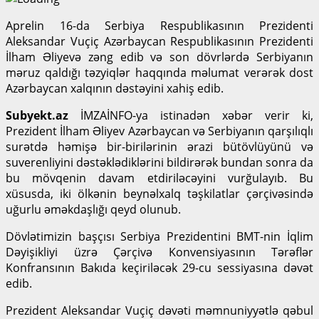
Aprelin 16-da Serbiya Respublikasının Prezidenti
Aleksandar Vuçiç Azərbaycan Respublikasının Prezidenti
İlham Əliyevə zəng edib və son dövrlərdə Serbiyanın
məruz qaldığı təzyiqlər haqqında məlumat verərək dost
Azərbaycan xalqının dəstəyini xahiş edib.
Subyekt.az
İMZAİNFO-ya istinadən xəbər verir ki,
Prezident İlham Əliyev Azərbaycan və Serbiyanın qarşılıqlı
surətdə həmişə bir-birilərinin ərazi bütövlüyünü və
suverenliyini dəstəklədiklərini bildirərək bundan sonra da
bu mövqenin davam etdiriləcəyini vurğulayıb. Bu
xüsusda, iki ölkənin beynəlxalq təşkilatlar çərçivəsində
uğurlu əməkdaşlığı qeyd olunub.
Dövlətimizin başçısı Serbiya Prezidentini BMT-nin İqlim
Dəyişikliyi üzrə Çərçivə Konvensiyasının Tərəflər
Konfransının Bakıda keçiriləcək 29-cu sessiyasına dəvət
edib.
Prezident Aleksandar Vuçiç dəvəti məmnuniyyətlə qəbul