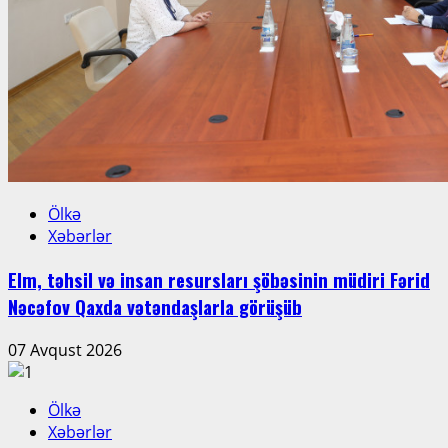
Ölkə
Xəbərlər
Elm, təhsil və insan resursları şöbəsinin müdiri Fərid
Nəcəfov Qaxda vətəndaşlarla görüşüb
07 Avqust 2026
Ölkə
Xəbərlər