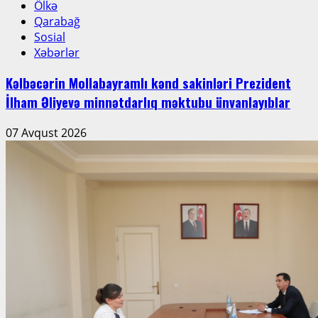
Ölkə
Qarabağ
Sosial
Xəbərlər
Kəlbəcərin Mollabayramlı kənd sakinləri Prezident
İlham Əliyevə minnətdarlıq məktubu ünvanlayıblar
07 Avqust 2026