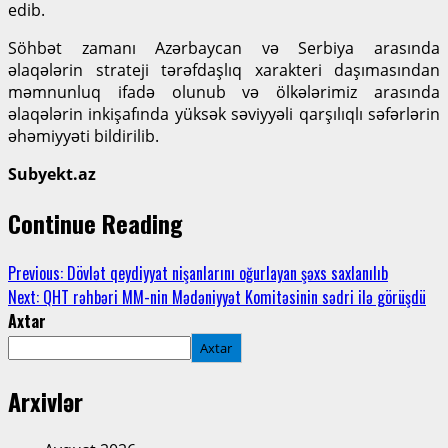
edib.
Söhbət zamanı Azərbaycan və Serbiya arasında
əlaqələrin strateji tərəfdaşlıq xarakteri daşımasından
məmnunluq ifadə olunub və ölkələrimiz arasında
əlaqələrin inkişafında yüksək səviyyəli qarşılıqlı səfərlərin
əhəmiyyəti bildirilib.
Subyekt.az
Continue Reading
Previous:
Dövlət qeydiyyat nişanlarını oğurlayan şəxs saxlanılıb
Next:
QHT rəhbəri MM-nin Mədəniyyət Komitəsinin sədri ilə görüşdü
Axtar
Axtar
Arxivlər