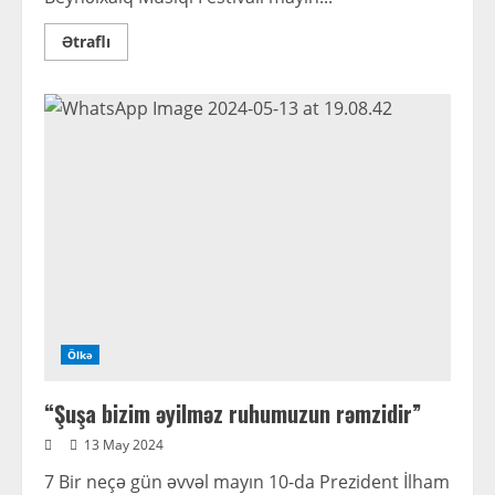
Read
Ətraflı
more
about
“Xarıbülbül”
festivalı
“Sələflər
və
xələflər”lə
Laçında
Ölkə
“Şuşa bizim əyilməz ruhumuzun rəmzidir”
13 May 2024
7 Bir neçə gün əvvəl mayın 10-da Prezident İlham