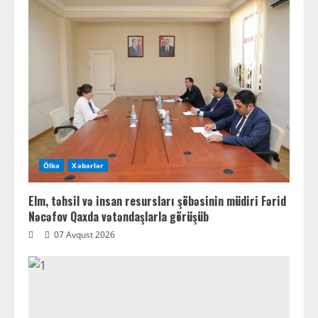
Ölkə
Xəbərlər
Elm, təhsil və insan resursları şöbəsinin müdiri Fərid
Nəcəfov Qaxda vətəndaşlarla görüşüb
07 Avqust 2026