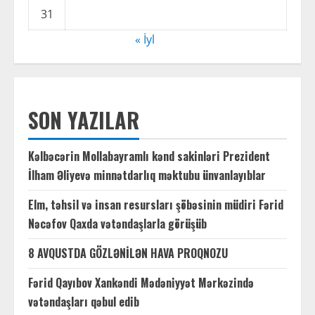
31
« İyl
SON YAZILAR
Kəlbəcərin Mollabayramlı kənd sakinləri Prezident
İlham Əliyevə minnətdarlıq məktubu ünvanlayıblar
Elm, təhsil və insan resursları şöbəsinin müdiri Fərid
Nəcəfov Qaxda vətəndaşlarla görüşüb
8 AVQUSTDA GÖZLƏNİLƏN HAVA PROQNOZU
Fərid Qayıbov Xankəndi Mədəniyyət Mərkəzində
vətəndaşları qəbul edib