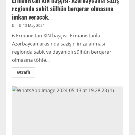
Ermənistan XİN başçısı: Azərbaycanla saziş
regionda sabit sülhün bərqərar olmasına
imkan verəcək.
13 May 2024
6 Ermənistan XİN başçısı: Ermənistanla
Azərbaycan arasında sazişin imzalanması
regionda sabit və dayanıqlı sülhün bərqərar
olmasına töhfə...
Read
Ətraflı
more
about
Ermənistan
XİN
başçısı:
Azərbaycanla
saziş
regionda
sabit
sülhün
bərqərar
olmasına
imkan
verəcək.