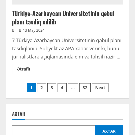
Türkiyə-Azərbaycan Universitetinin qəbul
planı təsdiq edilib
13 May 2024
7 Türkiyə-Azərbaycan Universitetinin qəbul planı
təsdiqlənib. Subyekt.az APA xəbər verir ki, bunu
jurnalistlərə açıqlamasında elm və təhsil naziri...
Read
Ətraflı
more
about
Türkiyə-
Posts
Azərbaycan
1
2
3
4
…
32
Next
Universitetinin
qəbul
pagination
planı
təsdiq
edilib
AXTAR
AXTAR