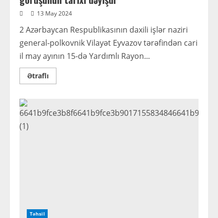
13 May 2024
2 Azərbaycan Respublikasının daxili işlər naziri
general-polkovnik Vilayət Eyvazov tərəfindən cari
il may ayının 15-də Yardımlı Rayon...
Read
Ətraflı
more
about
Daxili
işlər
nazirinin
vətəndaşlarla
görüşünün
tarixi
dəyişdi
Təhsil