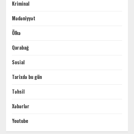
Kriminal
Mədəniyyət
Ölkə
Qarabağ
Sosial
Tarixdə bu gün
Təhsil
Xəbərlər
Youtube