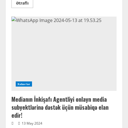
Read
Ətraflı
more
about
Güzdək
Bozdağı
palçıq
vulkanı
növbəti
dəfə
püskürüb.
Xəbərlər
Medianın İnkişafı Agentliyi onlayn media
subyektlərinə dəstək üçün müsabiqə elan
edir!
13 May 2024