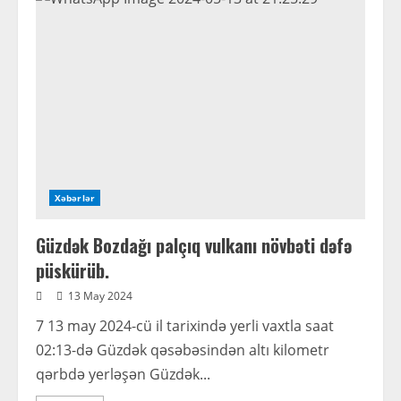
alim
Xəbərlər
Güzdək Bozdağı palçıq vulkanı növbəti dəfə
püskürüb.
13 May 2024
7 13 may 2024-cü il tarixində yerli vaxtla saat
02:13-də Güzdək qəsəbəsindən altı kilometr
qərbdə yerləşən Güzdək...