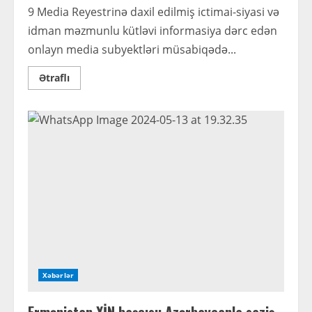
9 Media Reyestrinə daxil edilmiş ictimai-siyasi və
idman məzmunlu kütləvi informasiya dərc edən
onlayn media subyektləri müsabiqədə...
Read
Ətraflı
more
about
Medianın
İnkişafı
Agentliyi
onlayn
media
subyektlərinə
dəstək
üçün
müsabiqə
elan
edir!
Xəbərlər