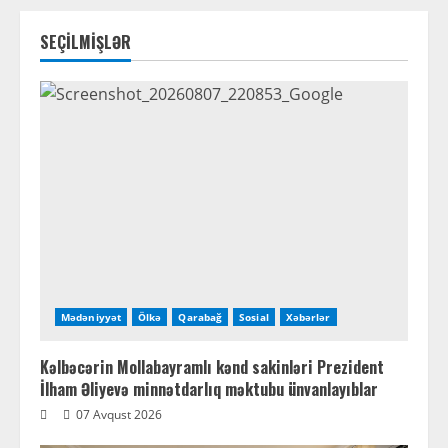
SEÇİLMİŞLƏR
Mədəniyyət
Ölkə
Qarabağ
Sosial
Xəbərlər
Kəlbəcərin Mollabayramlı kənd sakinləri Prezident
İlham Əliyevə minnətdarlıq məktubu ünvanlayıblar
07 Avqust 2026