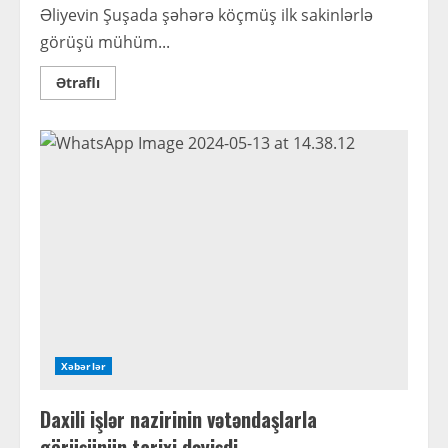
Əliyevin Şuşada şəhərə köçmüş ilk sakinlərlə
görüşü mühüm...
Read
Ətraflı
more
about
“Şuşa
bizim
əyilməz
ruhumuzun
rəmzidir”
Xəbərlər
Daxili işlər nazirinin vətəndaşlarla
görüşünün tarixi dəyişdi