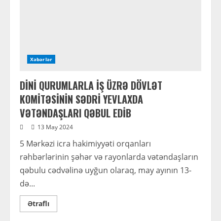
Xəbərlər
DİNİ QURUMLARLA İŞ ÜZRƏ DÖVLƏT
KOMİTƏSİNİN SƏDRİ YEVLAXDA
VƏTƏNDAŞLARI QƏBUL EDİB
13 May 2024
5 Mərkəzi icra hakimiyyəti orqanları
rəhbərlərinin şəhər və rayonlarda vətəndaşların
qəbulu cədvəlinə uyğun olaraq, may ayının 13-
də...
Read
Ətraflı
more
about