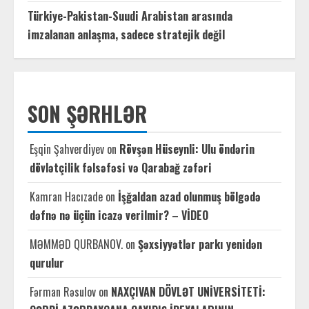
Türkiye-Pakistan-Suudi Arabistan arasında
imzalanan anlaşma, sadece stratejik değil
SON ŞƏRHLƏR
Eşqin Şahverdiyev
on
Rövşən Hüseynli: Ulu öndərin
dövlətçilik fəlsəfəsi və Qarabağ zəfəri
Kamran Hacızade
on
İşğaldan azad olunmuş bölgədə
dəfnə nə üçün icazə verilmir? – VİDEO
MƏMMƏD QURBANOV.
on
Şəxsiyyətlər parkı yenidən
qurulur
Fərman Rəsulov
on
NAXÇIVAN DÖVLƏT UNİVERSİTETİ: