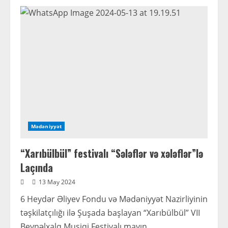
DİNİ
QURUMLARLA
İŞ
ÜZRƏ
DÖVLƏT
KOMİTƏSİNİN
SƏDRİ
YEVLAXDA
VƏTƏNDAŞLARI
QƏBUL
EDİB
Mədəniyyət
“Xarıbülbül” festivalı “Sələflər və xələflər”lə
Laçında
13 May 2024
6 Heydər Əliyev Fondu və Mədəniyyət Nazirliyinin
təşkilatçılığı ilə Şuşada başlayan “Xarıbülbül” VII
Beynəlxalq Musiqi Festivalı mayın...