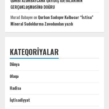
QƏRBİ AZƏRBAYCANA QAYIDIŞ İDEYALARININ
GERÇƏKLƏŞMƏSİNƏ DOĞRU
Murad Babayev
on
Qurban Sadıqov Kəlbəcər “İstisu”
Mineral Sudoldurma Zavodundan yazdı
KATEQORIYALAR
Dünya
Əlaqə
Hadisə
İqtisadiyyat