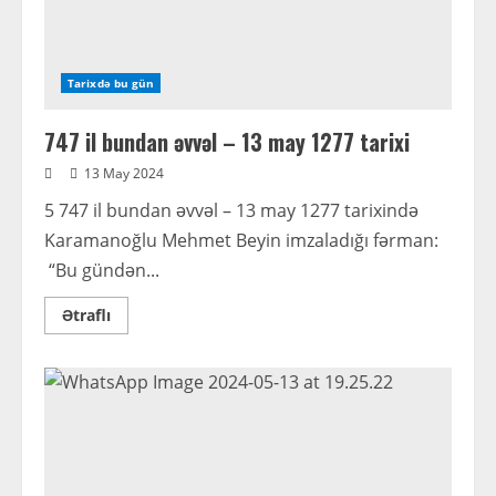
Tarixdə bu gün
747 il bundan əvvəl – 13 may 1277 tarixi
13 May 2024
5 747 il bundan əvvəl – 13 may 1277 tarixində
Karamanoğlu Mehmet Beyin imzaladığı fərman:
“Bu gündən...
Read
Ətraflı
more
about
747
il
bundan
əvvəl
–
13
may
1277
tarixi