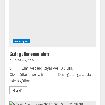
Mədəniyyət
Gizli güllənənən alim
24 May 2024
9 Elmi və xəlqi ziyalı-Vəli Xuluflu
Gizli güllənənən alim Qasırğalar gələndə
təkcə güllər,...
Read
Ətraflı
more
about
Gizli
güllənənən