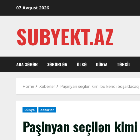
Skip
07 Avqust 2026
to
content
SUBYEKT.AZ
ANA XƏBƏR
XƏBƏRLƏR
ÖLKƏ
DÜNYA
TƏHSIL
Home
Xəbərlər
Paşinyan seçilən kimi bu kəndi boşaldacaq 
Dünya
Xəbərlər
Paşinyan seçilən kimi