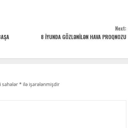
Next:
BAŞA
8 İYUNDA GÖZLƏNİLƏN HAVA PROQNOZU
i sahələr
*
ilə işarələnmişdir