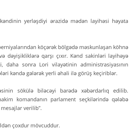
o kəndinin yerləşdiyi ərazidə mədən layihəsi həyata
uberniyalarından köçərək bölgədə məskunlaşan köhnə
ə dəyişikliklərə qarşı çıxır. Kənd sakinləri layihəyə
i, daha sonra Lori vilayətinin administrasiyasının
i kəndə gələrək yerli əhali ilə görüş keçiriblər.
inin sökülə biləcəyi barədə xəbərdarlıq edilib.
ə hakim komandanın parlament seçkilərində qələbə
esajlar verilib”.
 ildən çoxdur mövcuddur.