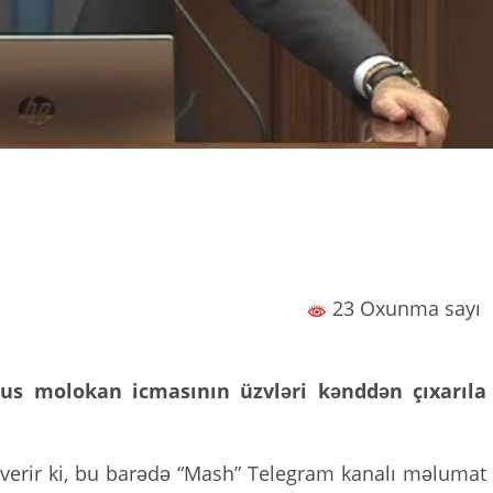
23 Oxunma sayı
rus molokan icmasının üzvləri kənddən çıxarıla
 verir ki, bu barədə “Mash” Telegram kanalı məlumat