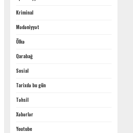
Kriminal
Mədəniyyət
Ölkə
Qarabağ
Sosial
Tarixdə bu gün
Təhsil
Xəbərlər
Youtube