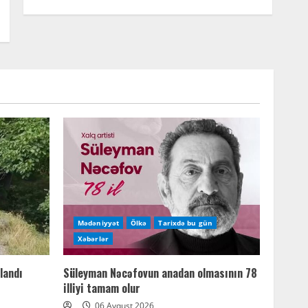
Mədəniyyət
Ölkə
Tarixdə bu gün
Xəbərlər
landı
Süleyman Nəcəfovun anadan olmasının 78
illiyi tamam olur
06 Avqust 2026