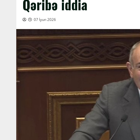
Qəribə iddia
07 İyun 2026