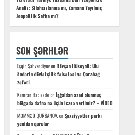
Analiz: Silahsızlanma mı, Zamana Yayılmış
Jeopolitik Safha mı?
SON ŞƏRHLƏR
Eşqin Şahverdiyev
on
Rövşən Hüseynli: Ulu
öndərin dövlətçilik fəlsəfəsi və Qarabağ
zəfəri
Kamran Hacızade
on
İşğaldan azad olunmuş
bölgədə dəfnə nə üçün icazə verilmir? – VİDEO
MƏMMƏD QURBANOV.
on
Şəxsiyyətlər parkı
yenidən qurulur