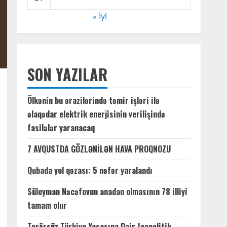
« İyl
SON YAZILAR
Ölkənin bu ərazilərində təmir işləri ilə
əlaqədar elektrik enerjisinin verilişində
fasilələr yaranacaq
7 AVQUSTDA GÖZLƏNİLƏN HAVA PROQNOZU
Qubada yol qəzası: 5 nəfər yaralandı
Süleyman Nəcəfovun anadan olmasının 78 illiyi
tamam olur
Terörsüz Türkiye Yasasına Dair Jeopolitik