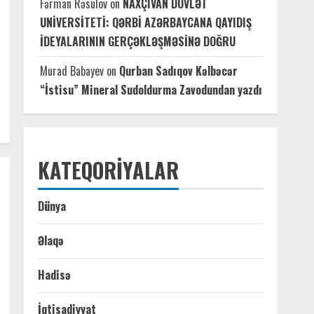
Fərman Rəsulov
on
NAXÇIVAN DÖVLƏT
UNİVERSİTETİ: QƏRBİ AZƏRBAYCANA QAYIDIŞ
İDEYALARININ GERÇƏKLƏŞMƏSİNƏ DOĞRU
Murad Babayev
on
Qurban Sadıqov Kəlbəcər
“İstisu” Mineral Sudoldurma Zavodundan yazdı
KATEQORIYALAR
Dünya
Əlaqə
Hadisə
İqtisadiyyat