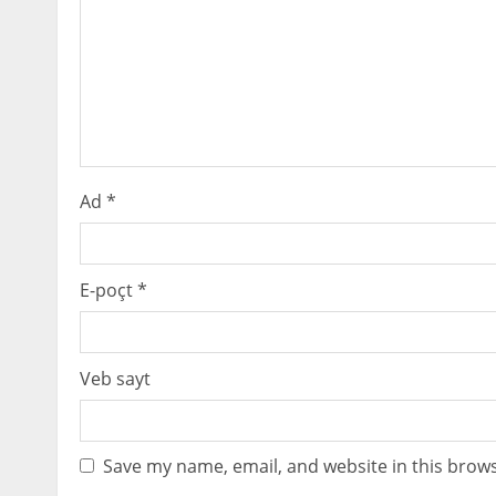
e
a
d
i
Ad
*
n
g
E-poçt
*
Veb sayt
Save my name, email, and website in this brows