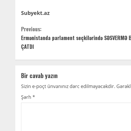
Subyekt.az
C
Previous:
Ermənistanda parlament seçkilərində SƏSVERMƏ 
o
ÇATDI
n
t
Bir cavab yazın
i
Sizin e-poçt ünvanınız dərc edilməyəcəkdir.
Gərəkl
n
Şərh
*
u
e
R