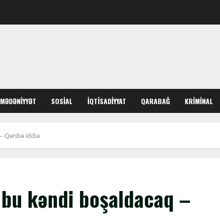
MƏDƏNIYYƏT
SOSIAL
İQTISADIYYAT
QARABAĞ
KRIMINAL
– Qəribə iddia
 bu kəndi boşaldacaq –