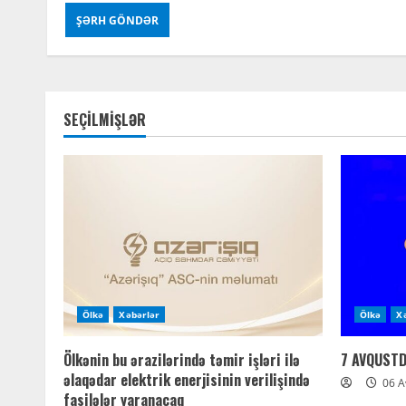
SEÇİLMİŞLƏR
Ölkə
Xəbərlər
Ölkə
X
Ölkənin bu ərazilərində təmir işləri ilə
7 AVQUST
əlaqədar elektrik enerjisinin verilişində
06 A
fasilələr yaranacaq