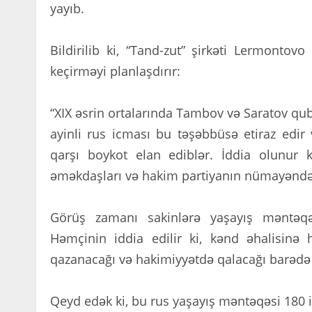
yayıb.
Bildirilib ki, “Tand-zut” şirkəti Lermontov
keçirməyi planlaşdırır:
“XIX əsrin ortalarında Tambov və Saratov q
ayinli rus icması bu təşəbbüsə etiraz edir v
qarşı boykot elan ediblər. İddia olunur k
əməkdaşları və hakim partiyanın nümayəndələr
Görüş zamanı sakinlərə yaşayış məntəqəs
Həmçinin iddia edilir ki, kənd əhalisin
qazanacağı və hakimiyyətdə qalacağı barədə m
Qeyd edək ki, bu rus yaşayış məntəqəsi 180