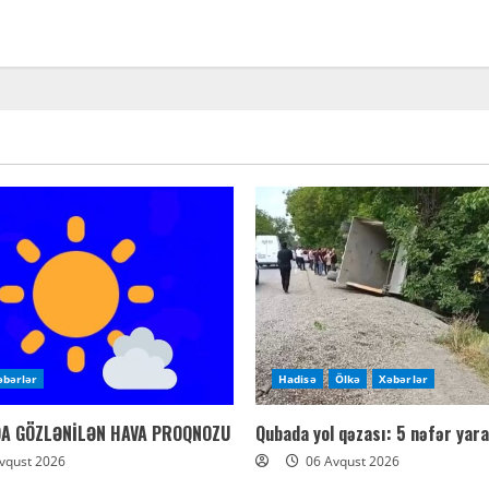
əbərlər
Hadisə
Ölkə
Xəbərlər
DA GÖZLƏNİLƏN HAVA PROQNOZU
Qubada yol qəzası: 5 nəfər yara
vqust 2026
06 Avqust 2026