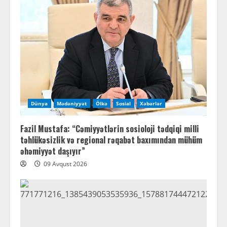
Dünya
Mədəniyyət
Ölkə
Sosial
Xəbərlər
Fazil Mustafa: “Cəmiyyətlərin sosioloji tədqiqi milli
təhlükəsizlik və regional rəqabət baxımından mühüm
əhəmiyyət daşıyır”
09 Avqust 2026