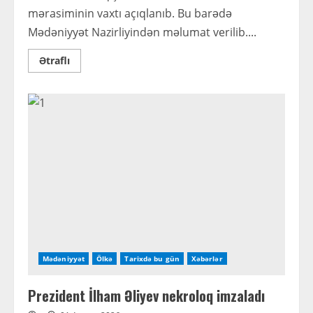
mərasiminin vaxtı açıqlanıb. Bu barədə
Mədəniyyət Nazirliyindən məlumat verilib....
Read
Ətraflı
more
about
Nəriman
Həsənzadə
ilə
vida
mərasiminin
vaxtı açıqlanıb
Mədəniyyət
Ölkə
Tarixdə bu gün
Xəbərlər
Prezident İlham Əliyev nekroloq imzaladı