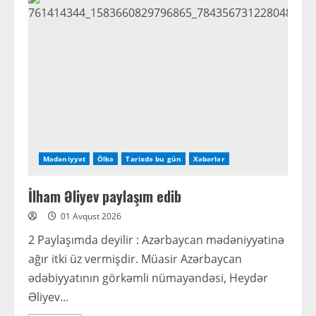
QOŞA
ANILMAQ…
Mədəniyyət
Ölkə
Tarixdə bu gün
Xəbərlər
İlham Əliyev paylaşım edib
01 Avqust 2026
2 Paylaşımda deyilir : Azərbaycan mədəniyyətinə
ağır itki üz vermişdir. Müasir Azərbaycan
ədəbiyyatının görkəmli nümayəndəsi, Heydər
Əliyev...