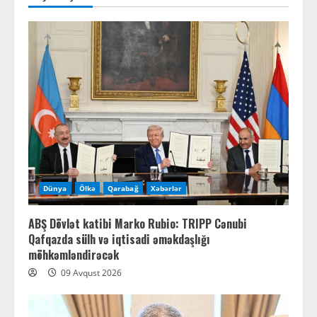
Dünya
Ölkə
Qarabağ
Xəbərlər
ABŞ Dövlət katibi Marko Rubio: TRIPP Cənubi
Qafqazda sülh və iqtisadi əməkdaşlığı
möhkəmləndirəcək
09 Avqust 2026