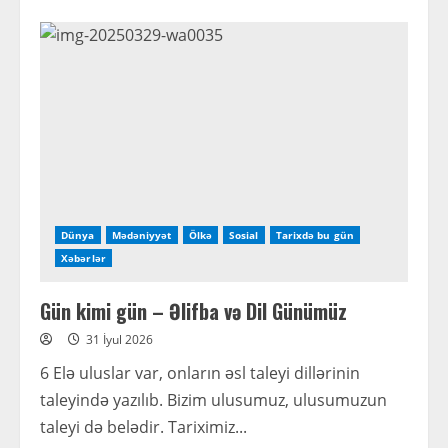
about
Türk
dünyası
QHT-
ləri
arasında
əməkdaşlıq
perspektivləri
müzakirə
olunub
Dünya
Mədəniyyət
Ölkə
Sosial
Tarixdə bu gün
Xəbərlər
Gün kimi gün – Əlifba və Dil Günümüz
31 İyul 2026
6 Elə uluslar var, onların əsl taleyi dillərinin
taleyində yazılıb. Bizim ulusumuz, ulusumuzun
taleyi də belədir. Tariximiz...