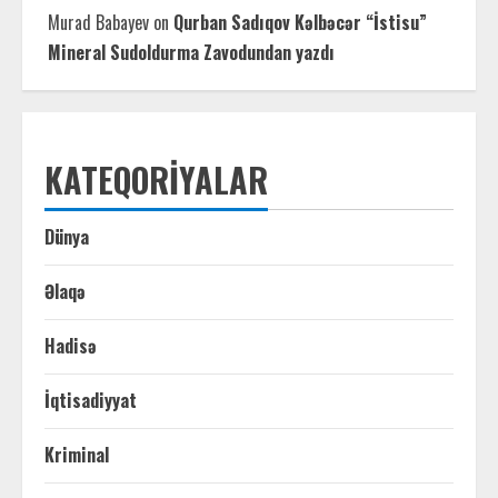
Murad Babayev
on
Qurban Sadıqov Kəlbəcər “İstisu”
Mineral Sudoldurma Zavodundan yazdı
KATEQORIYALAR
Dünya
Əlaqə
Hadisə
İqtisadiyyat
Kriminal