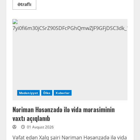
Read
Ətraflı
more
about
İlham
Əliyev
paylaşım
edib
Mədəniyyət
Ölkə
Xəbərlər
Nəriman Həsənzadə ilə vida mərasiminin
vaxtı açıqlanıb
01 Avqust 2026
Vəfat edən Xalq şairi Nəriman Həsənzadə ilə vida