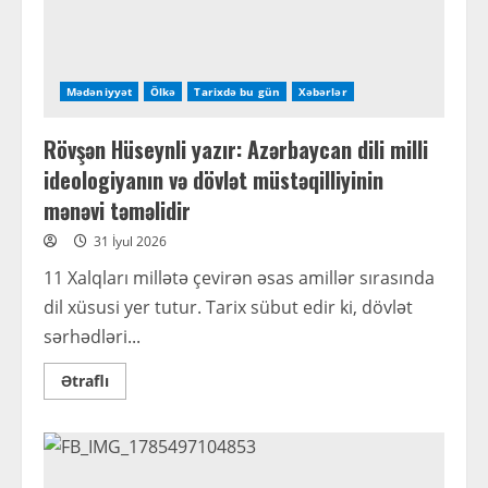
Mədəniyyət
Ölkə
Tarixdə bu gün
Xəbərlər
Rövşən Hüseynli yazır: Azərbaycan dili milli
ideologiyanın və dövlət müstəqilliyinin
mənəvi təməlidir
31 İyul 2026
11 Xalqları millətə çevirən əsas amillər sırasında
dil xüsusi yer tutur. Tarix sübut edir ki, dövlət
sərhədləri...
Read
Ətraflı
more
about
Rövşən
Hüseynli
yazır:
Azərbaycan
dili