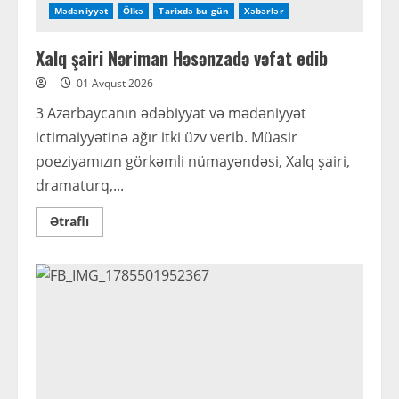
Mədəniyyət
Ölkə
Tarixdə bu gün
Xəbərlər
Xalq şairi Nəriman Həsənzadə vəfat edib
01 Avqust 2026
3 Azərbaycanın ədəbiyyat və mədəniyyət
ictimaiyyətinə ağır itki üzv verib. Müasir
poeziyamızın görkəmli nümayəndəsi, Xalq şairi,
dramaturq,...
Read
Ətraflı
more
about
Xalq
şairi
Nəriman
Həsənzadə
vəfat
edib