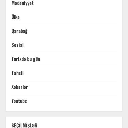
Mədəniyyət
Ölkə
Qarabağ
Sosial
Tarixdə bu gün
Təhsil
Xəbərlər
Youtube
SEÇİLMİŞLƏR