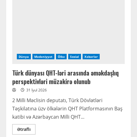
milli
ideologiyanın
və
dövlət
müstəqilliyinin
mənəvi
təməlidir
Dünya
Mədəniyyət
Ölkə
Sosial
Xəbərlər
Türk dünyası QHT-ləri arasında əməkdaşlıq
perspektivləri müzakirə olunub
31 İyul 2026
2 Milli Məclisin deputatı, Türk Dövlətləri
Təşkilatına üzv ölkələrin QHT Platformasının Baş
katibi və Azərbaycan Milli QHT...
Read
Ətraflı
more