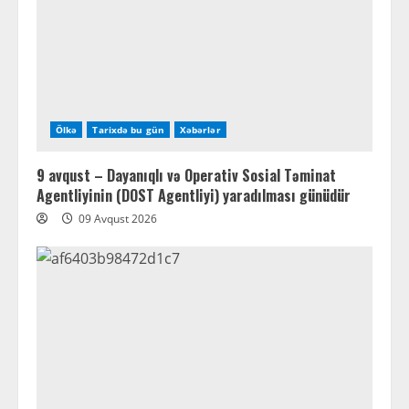
Ölkə
Tarixdə bu gün
Xəbərlər
9 avqust – Dayanıqlı və Operativ Sosial Təminat
Agentliyinin (DOST Agentliyi) yaradılması günüdür
09 Avqust 2026