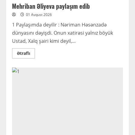
Mehriban Əliyeva paylaşım edib
01 Avqust 2026
1 Paylaşımda deyilir : Nəriman Həsənzadə
dünyasını dəyişdi. Onun xatirəsi yalnız böyük
Ustad, Xalq şairi kimi deyil,...
Read
Ətraflı
more
about
Mehriban
Əliyeva
paylaşım
edib