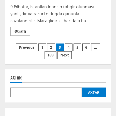
9 Əlbəttə, istənilən inancın təhqir olunması
yanlışdır və zəruri olduqda qanunla
cəzalandırılır. Maraqlıdır ki, hər dəfə bu...
Read
Ətraflı
more
about
Fazil
Posts
Mustafa
Previous
1
2
3
4
5
6
…
yazır:
“Möminlərin
189
Next
pagination
inancı”
anlayışı
və
dünyəvi
dövlətin
hüquqi-
AXTAR
fəlsəfi
çərçivəsi
AXTAR