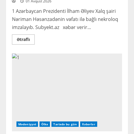
01 Avqust 2026
1 Azərbaycan Prezidenti İlham Əliyev Xalq şairi
Nəriman Həsənzadənin vəfatı ilə bağlı nekroloq
imzalayıb. Subyekt.az xəbər verir...
Read
Ətraflı
more
about
Prezident
İlham
Əliyev
nekroloq imzaladı
Mədəniyyət
Ölkə
Tarixdə bu gün
Xəbərlər