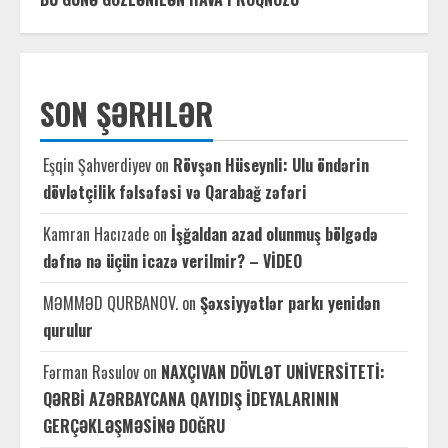
SON ŞƏRHLƏR
Eşqin Şahverdiyev
on
Rövşən Hüseynli: Ulu öndərin
dövlətçilik fəlsəfəsi və Qarabağ zəfəri
Kamran Hacızade
on
İşğaldan azad olunmuş bölgədə
dəfnə nə üçün icazə verilmir? – VİDEO
MƏMMƏD QURBANOV.
on
Şəxsiyyətlər parkı yenidən
qurulur
Fərman Rəsulov
on
NAXÇIVAN DÖVLƏT UNİVERSİTETİ:
QƏRBİ AZƏRBAYCANA QAYIDIŞ İDEYALARININ
GERÇƏKLƏŞMƏSİNƏ DOĞRU