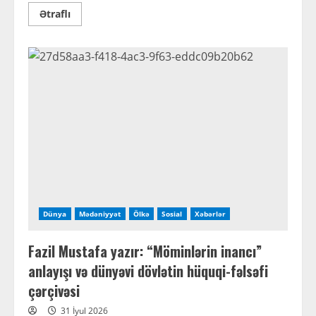
Read
Ətraflı
more
about
Gün
kimi
gün
–
Əlifba
və
Dil
Günümüz
Dünya
Mədəniyyət
Ölkə
Sosial
Xəbərlər
Fazil Mustafa yazır: “Möminlərin inancı”
anlayışı və dünyəvi dövlətin hüquqi-fəlsəfi
çərçivəsi
31 İyul 2026