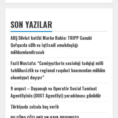
SON YAZILAR
ABŞ Dövlət katibi Marko Rubio: TRIPP Cənubi
Qafqazda sülh və iqtisadi əməkdaşlığı
möhkəmləndirəcək
Fazil Mustafa: “Cəmiyyətlərin sosioloji tədqiqi milli
təhlükəsizlik və regional rəqabət baxımından mühüm
əhəmiyyət daşıyır”
9 avqust – Dayanıqlı və Operativ Sosial Təminat
Agentliyinin (DOST Agentliyi) yaradılması günüdür
Türkiyədə zəlzələ baş verib
BU GÜNƏ GÖZLƏNİLƏN HAVA PROQNOZU