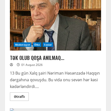
Mədəniyyət
Ölkə
Sosial
TƏK OLUB QOŞA ANILMAQ…
01 Avqust 2026
13 Bu gün Xalq şairi Nəriman Həsənzadə Haqqın
dərgahına qovuşdu. Bu vida onu sevən hər kəsi
kədərləndirdi....
Read
Ətraflı
more
about
TƏK
OLUB