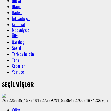
Dünya
Əlaqə
Hadisə
İqtisadiyyat
Kriminal
Mədəniyyət
Ölkə
Qarabağ
Sosial
Tarixdə bu gün
Təhsil
Xəbərlər
Youtube
SEÇİLMİŞLƏR
Ölkə