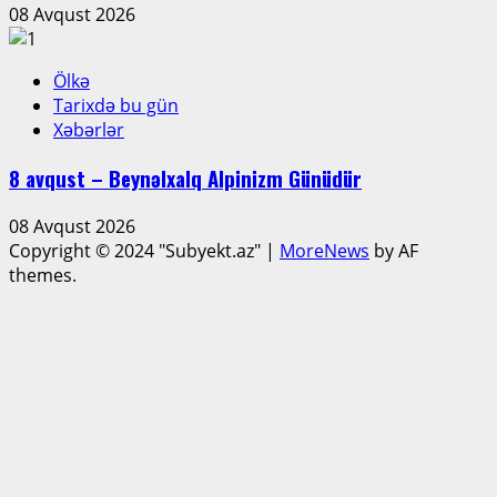
08 Avqust 2026
Ölkə
Tarixdə bu gün
Xəbərlər
8 avqust – Beynəlxalq Alpinizm Günüdür
08 Avqust 2026
Copyright © 2024 "Subyekt.az"
|
MoreNews
by AF
themes.