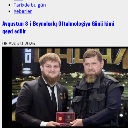
Tarixdə bu gün
Xəbərlər
Avqustun 8-i Beynəlxalq Oftalmologiya Günü kimi
qeyd edilir
08 Avqust 2026