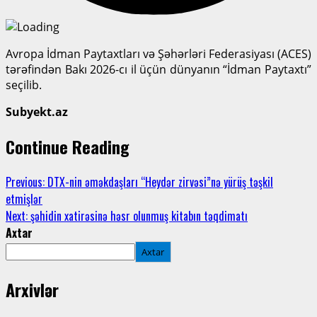
Avropa İdman Paytaxtları və Şəhərləri Federasiyası (ACES)
tərəfindən Bakı 2026-cı il üçün dünyanın “İdman Paytaxtı”
seçilib.
Subyekt.az
Continue Reading
Previous:
DTX-nin əməkdaşları “Heydər zirvəsi”nə yürüş təşkil
etmişlər
Next:
şəhidin xatirəsinə həsr olunmuş kitabın təqdimatı
Axtar
Axtar
Arxivlər