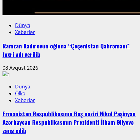
Dünya
Xəbərlər
Ramzan Kadırovun oğluna “Çeçenistan Qəhrəmanı”
fəxri adı verilib
08 Avqust 2026
Dünya
Ölkə
Xəbərlər
Ermənistan Respublikasının Baş naziri Nikol Paşinyan
Azərbaycan Respublikasının Prezidenti İlham Əliyevə
zəng edib