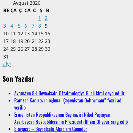
Avqust 2026
BE
ÇA
Ç
CA
C
Ş
B
1
2
3
4
5
6
7
8
9
10
11
12
13
14
15
16
17
18
19
20
21
22
23
24
25
26
27
28
29
30
31
« İyl
Son Yazılar
Avqustun 8-i Beynəlxalq Oftalmologiya Günü kimi qeyd edilir
Ramzan Kadırovun oğluna “Çeçenistan Qəhrəmanı” fəxri adı
verilib
Ermənistan Respublikasının Baş naziri Nikol Paşinyan
Azərbaycan Respublikasının Prezidenti İlham Əliyevə zəng edib
8 avqust – Beynəlxalq Alpinizm Günüdür