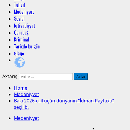
Təhsil
Mədəniyyət
Sosial
İqtisadiyyat
Qarabağ
Kriminal
Tarixdə bu gün
Əlaqə
Axtarış:
Home
Mədəniyyət
Bakı 2026-cı il üçün dünyanın “İdman Paytaxtı”
seçilib.
Mədəniyyət