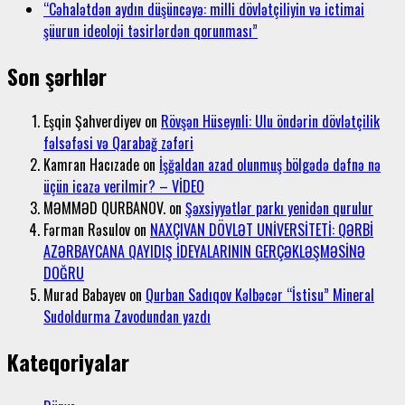
“Cəhalətdən aydın düşüncəyə: milli dövlətçiliyin və ictimai
şüurun ideoloji təsirlərdən qorunması”
Son şərhlər
Eşqin Şahverdiyev
on
Rövşən Hüseynli: Ulu öndərin dövlətçilik
fəlsəfəsi və Qarabağ zəfəri
Kamran Hacızade
on
İşğaldan azad olunmuş bölgədə dəfnə nə
üçün icazə verilmir? – VİDEO
MƏMMƏD QURBANOV.
on
Şəxsiyyətlər parkı yenidən qurulur
Fərman Rəsulov
on
NAXÇIVAN DÖVLƏT UNİVERSİTETİ: QƏRBİ
AZƏRBAYCANA QAYIDIŞ İDEYALARININ GERÇƏKLƏŞMƏSİNƏ
DOĞRU
Murad Babayev
on
Qurban Sadıqov Kəlbəcər “İstisu” Mineral
Sudoldurma Zavodundan yazdı
Kateqoriyalar