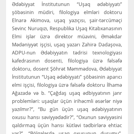
Ədəbiyyat İnstitutunun “Uşaq ədəbiyyatı”
şöbəsinin müdiri, filologiya elmləri doktoru
Elnarə Akimova, uşaq yazıçısı, şair-tərcüməçi
Sevinc Nuruqızı, Respublika Uşaq Kitabxanasının
Elmi işlər üzrə direktor müavini, Əməkdar
Mədəniyyət işçisi, uşaq yazarı Zahirə Dadaşova,
ADPU-nun Ədəbiyyatın tədrisi texnologiyası
kafedrasının dosenti, filologiya üzrə fəlsəfə
doktoru, dosent Şöhrət Məmmədova, Ədəbiyyat
İnstitutunun “Uşaq ədəbiyyatı” şöbəsinin aparıcı
elmi işçisi, filologiya üzrə fəlsəfə doktoru İlhamə
Ağazadə və b. “Çağdaş uşaq ədbiyyatının janr
problemləri: uşaqlar üçün irihəcmli əsərlər niyə
yazılmır?”, “Bu gün üçün uşaq ədəbiyyatının
oxusu hansı səviyyədədir?”, “Oxunun səviyyəsini
qaldırmaq üçün hansı kütləvi tədbirlərə ehtiac
var?”, “Bölgələrdə uşaq oxusunun durumu”,