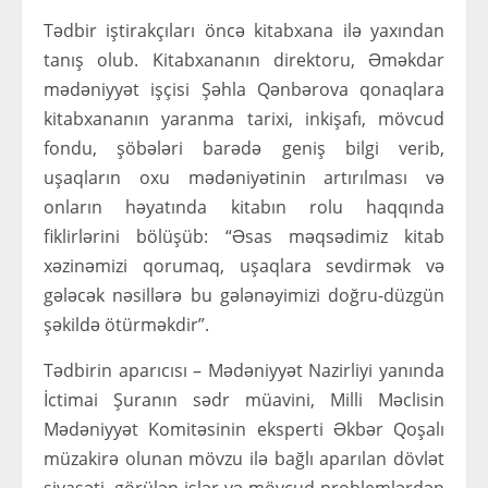
Tədbir iştirakçıları öncə kitabxana ilə yaxından
tanış olub. Kitabxananın direktoru, Əməkdar
mədəniyyət işçisi Şəhla Qənbərova qonaqlara
kitabxananın yaranma tarixi, inkişafı, mövcud
fondu, şöbələri barədə geniş bilgi verib,
uşaqların oxu mədəniyətinin artırılması və
onların həyatında kitabın rolu haqqında
fiklirlərini bölüşüb: “Əsas məqsədimiz kitab
xəzinəmizi qorumaq, uşaqlara sevdirmək və
gələcək nəsillərə bu gələnəyimizi doğru-düzgün
şəkildə ötürməkdir”.
Tədbirin aparıcısı – Mədəniyyət Nazirliyi yanında
İctimai Şuranın sədr müavini, Milli Məclisin
Mədəniyyət Komitəsinin eksperti Əkbər Qoşalı
müzakirə olunan mövzu ilə bağlı aparılan dövlət