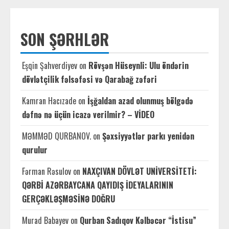
SON ŞƏRHLƏR
Eşqin Şahverdiyev
on
Rövşən Hüseynli: Ulu öndərin
dövlətçilik fəlsəfəsi və Qarabağ zəfəri
Kamran Hacızade
on
İşğaldan azad olunmuş bölgədə
dəfnə nə üçün icazə verilmir? – VİDEO
MƏMMƏD QURBANOV.
on
Şəxsiyyətlər parkı yenidən
qurulur
Fərman Rəsulov
on
NAXÇIVAN DÖVLƏT UNİVERSİTETİ:
QƏRBİ AZƏRBAYCANA QAYIDIŞ İDEYALARININ
GERÇƏKLƏŞMƏSİNƏ DOĞRU
Murad Babayev
on
Qurban Sadıqov Kəlbəcər “İstisu”