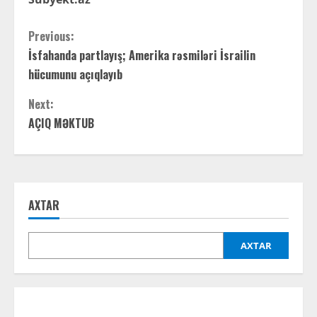
C
Previous:
İsfahanda partlayış; Amerika rəsmiləri İsrailin
o
hücumunu açıqlayıb
n
Next:
t
AÇIQ MƏKTUB
i
n
AXTAR
u
e
AXTAR
R
e