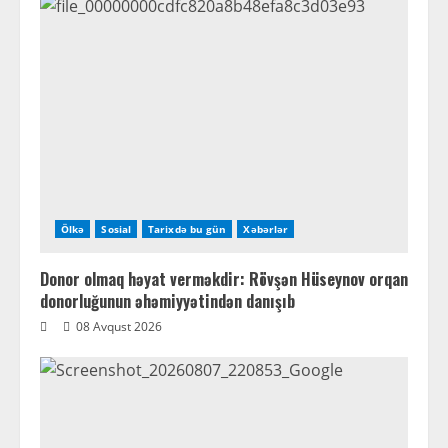
Ölkə
Sosial
Tarixdə bu gün
Xəbərlər
Donor olmaq həyat verməkdir: Rövşən Hüseynov orqan
donorluğunun əhəmiyyətindən danışıb
08 Avqust 2026