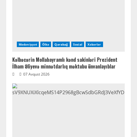
Mədəniyyət
Ölkə
Qarabağ
Sosial
Xəbərlər
Kəlbəcərin Mollabayramlı kənd sakinləri Prezident
İlham Əliyevə minnətdarlıq məktubu ünvanlayıblar
07 Avqust 2026