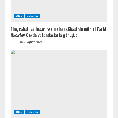
Ölkə
Xəbərlər
Elm, təhsil və insan resursları şöbəsinin müdiri Fərid
Nəcəfov Qaxda vətəndaşlarla görüşüb
07 Avqust 2026
Ölkə
Xəbərlər