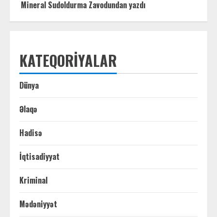
Mineral Sudoldurma Zavodundan yazdı
KATEQORIYALAR
Dünya
Əlaqə
Hadisə
İqtisadiyyat
Kriminal
Mədəniyyət