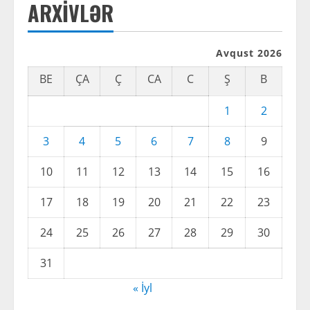
ARXIVLƏR
a
d
Avqust 2026
i
BE
ÇA
Ç
CA
C
Ş
B
n
1
2
g
3
4
5
6
7
8
9
10
11
12
13
14
15
16
17
18
19
20
21
22
23
24
25
26
27
28
29
30
31
« İyl