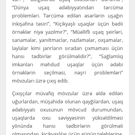
“Dünya uşaq ədəbiyyatından tərcümə
problemləri. Tərcümə edilən əsərlərin uşağın
inkişafına təsiri”, “Kiçikyaşlı uşaqlar üçün bədii
örnəklər niyə yazılmır?”, “Müəllifli uşaq şeirləri,
sanamalar, yanıltmaclar, nazlamalar, oxşamalar,
laylalar kimi janrların sıradan çıxmaması üçün
hansı tədbirlər görülməlidir?”, “Sağlamlıq
imkanları məhdud uşaqlar üçün ədəbi
örnəklərin seçilməsi, nəşri problemləri”
mövzuları üzrə çıxış edib.
Çıxışçılar müvafiq mövzular üzrə əldə edilən
uğurlardan, müşahidə olunan qayğılardan, uşaq
ədəbiyyatı oxusunun mövcud durumundan,
uşaqlarda oxu səviyyəsinin yüksəldilməsi
yönündə hansı tədbirlərin görülməli
olmasından, kiçikyaşlılar üçün günün tələblərinə,