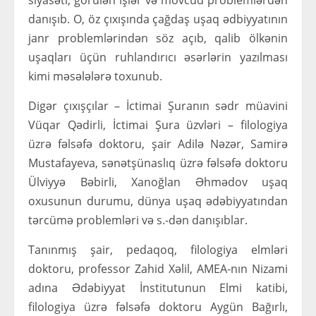
siyasəti, görülən işlər və mövcud problemlərdən
danışıb. O, öz çıxışında çağdaş uşaq ədbiyyatının
janr problemlərindən söz açıb, qalib ölkənin
uşaqları üçün ruhlandırıcı əsərlərin yazılması
kimi məsələlərə toxunub.
Digər çıxışçılar – İctimai Şuranın sədr müavini
Vüqar Qədirli, İctimai Şura üzvləri – filologiya
üzrə fəlsəfə doktoru, şair Adilə Nəzər, Samirə
Mustafayeva, sənətşünaslıq üzrə fəlsəfə doktoru
Ülviyyə Bəbirli, Xanoğlan Əhmədov uşaq
oxusunun durumu, dünya uşaq ədəbiyyatından
tərcümə problemləri və s.-dən danışıblar.
Tanınmış şair, pedaqoq, filologiya elmləri
doktoru, professor Zahid Xəlil, AMEA-nın Nizami
adına Ədəbiyyat İnstitutunun Elmi katibi,
filologiya üzrə fəlsəfə doktoru Aygün Bağırlı,