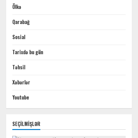
Ölkə
Qarabağ
Sosial
Tarixdə bu gün
Təhsil
Xəbərlər
Youtube
SEÇİLMİŞLƏR