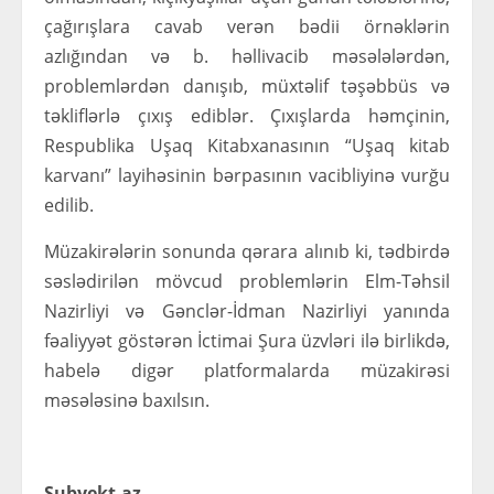
çağırışlara cavab verən bədii örnəklərin
azlığından və b. həllivacib məsələlərdən,
problemlərdən danışıb, müxtəlif təşəbbüs və
təkliflərlə çıxış ediblər. Çıxışlarda həmçinin,
Respublika Uşaq Kitabxanasının “Uşaq kitab
karvanı” layihəsinin bərpasının vacibliyinə vurğu
edilib.
Müzakirələrin sonunda qərara alınıb ki, tədbirdə
səslədirilən mövcud problemlərin Elm-Təhsil
Nazirliyi və Gənclər-İdman Nazirliyi yanında
fəaliyyət göstərən İctimai Şura üzvləri ilə birlikdə,
habelə digər platformalarda müzakirəsi
məsələsinə baxılsın.
Subyekt.az