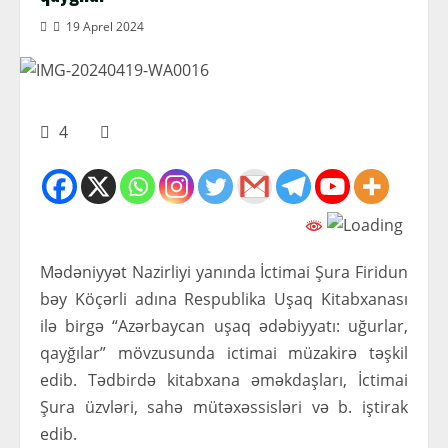
19 Aprel 2024
4
Mədəniyyət Nazirliyi yanında İctimai Şura Firidun
bəy Köçərli adına Respublika Uşaq Kitabxanası
ilə birgə “Azərbaycan uşaq ədəbiyyatı: uğurlar,
qayğılar” mövzusunda ictimai müzakirə təşkil
edib. Tədbirdə kitabxana əməkdaşları, İctimai
Şura üzvləri, sahə mütəxəssisləri və b. iştirak
edib.