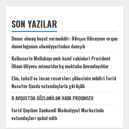
SON YAZILAR
Donor olmaq həyat verməkdir: Rövşən Hüseynov orqan
donorluğunun əhəmiyyətindən danışıb
Kəlbəcərin Mollabayramlı kənd sakinləri Prezident
İlham Əliyevə minnətdarlıq məktubu ünvanlayıblar
Elm, təhsil və insan resursları şöbəsinin müdiri Fərid
Nəcəfov Qaxda vətəndaşlarla görüşüb
8 AVQUSTDA GÖZLƏNİLƏN HAVA PROQNOZU
Fərid Qayıbov Xankəndi Mədəniyyət Mərkəzində
vətəndaşları qəbul edib