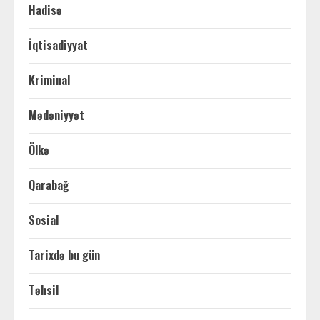
Hadisə
İqtisadiyyat
Kriminal
Mədəniyyət
Ölkə
Qarabağ
Sosial
Tarixdə bu gün
Təhsil