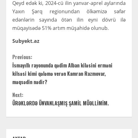
Qeyd edək ki, 2024-cü ilin yanvar-aprel aylarında
Yaxın Şərq regionundan ölkəmizə səfər
edənlərin sayında ötən ilin eyni dövrü ilə
müqayisədə 51% artım müşahidə olunub.
Subyekt.az
C
Previous:
İsmayıllı rayonunda qədim Alban kiləsini erməni
o
kilsəsi kimi qələmə verən Kamran Razmovar,
n
məqsədin nədir?
t
Next:
ÜRƏKLƏRDƏ ÜNVANLAŞMIŞ ŞAMİL MÜƏLLİMİM.
i
n
u