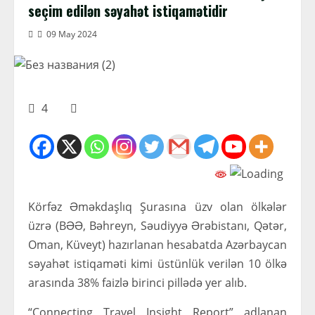
seçim edilən səyahət istiqamətidir
09 May 2024
4
Körfəz Əməkdaşlıq Şurasına üzv olan ölkələr
üzrə (BƏƏ, Bəhreyn, Səudiyyə Ərəbistanı, Qətər,
Oman, Küveyt) hazırlanan hesabatda Azərbaycan
səyahət istiqaməti kimi üstünlük verilən 10 ölkə
arasında 38% faizlə birinci pillədə yer alıb.
“Connecting Travel Insight Report” adlanan