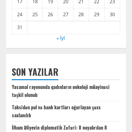
17
18
19
20
21
22
23
24
25
26
27
28
29
30
31
« İyl
SON YAZILAR
Yasamal rayonunda qadınların onkoloji müayinəsi
təşkil olunub
Taksidən pul və bank kartları oğurlayan şəxs
saxlanılıb
İlham Əliyevin diplomatik Zəfəri: 8 noyabrdan 8