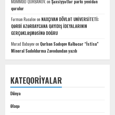
MƏMMƏD QURBANOV.
on
Şəxsiyyətlər parkı yenidən
qurulur
Fərman Rəsulov
on
NAXÇIVAN DÖVLƏT UNİVERSİTETİ:
QƏRBİ AZƏRBAYCANA QAYIDIŞ İDEYALARININ
GERÇƏKLƏŞMƏSİNƏ DOĞRU
Murad Babayev
on
Qurban Sadıqov Kəlbəcər “İstisu”
Mineral Sudoldurma Zavodundan yazdı
KATEQORIYALAR
Dünya
Əlaqə