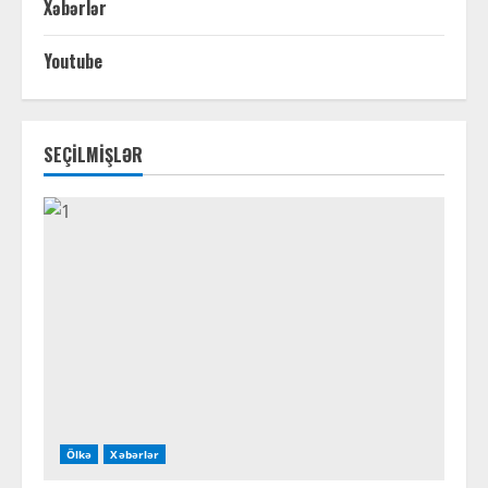
Xəbərlər
Youtube
SEÇİLMİŞLƏR
Ölkə
Xəbərlər