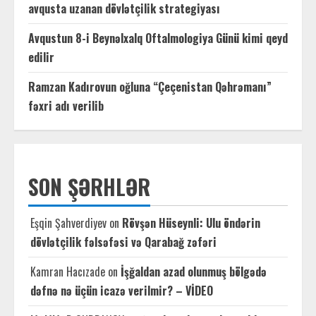
avqusta uzanan dövlətçilik strategiyası
Avqustun 8-i Beynəlxalq Oftalmologiya Günü kimi qeyd
edilir
Ramzan Kadırovun oğluna “Çeçenistan Qəhrəmanı”
fəxri adı verilib
SON ŞƏRHLƏR
Eşqin Şahverdiyev
on
Rövşən Hüseynli: Ulu öndərin
dövlətçilik fəlsəfəsi və Qarabağ zəfəri
Kamran Hacızade
on
İşğaldan azad olunmuş bölgədə
dəfnə nə üçün icazə verilmir? – VİDEO