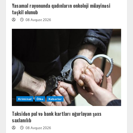
Yasamal rayonunda qadınların onkoloji müayinəsi
təşkil olunub
08 Avqust 2026
Kriminal
Ölkə
Xəbərlər
Taksidən pul və bank kartları oğurlayan şəxs
saxlanılıb
08 Avqust 2026