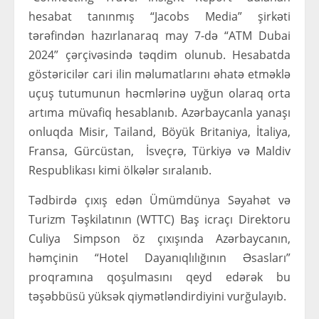
hesabat tanınmış “Jacobs Media” şirkəti
tərəfindən hazırlanaraq may 7-də “ATM Dubai
2024” çərçivəsində təqdim olunub. Hesabatda
göstəricilər cari ilin məlumatlarını əhatə etməklə
uçuş tutumunun həcmlərinə uyğun olaraq orta
artıma müvafiq hesablanıb. Azərbaycanla yanaşı
onluqda Misir, Tailand, Böyük Britaniya, İtaliya,
Fransa, Gürcüstan, İsveçrə, Türkiyə və Maldiv
Respublikası kimi ölkələr sıralanıb.
Tədbirdə çıxış edən Ümümdünya Səyahət və
Turizm Təşkilatının (WTTC) Baş icraçı Direktoru
Culiya Simpson öz çıxışında Azərbaycanın,
həmçinin “Hotel Dayanıqlılığının Əsasları”
proqramına qoşulmasını qeyd edərək bu
təşəbbüsü yüksək qiymətləndirdiyini vurğulayıb.