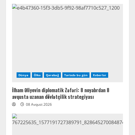
Dünya
Ölkə
Qarabağ
Tarixdə bu gün
Xəbərlər
İlham Əliyevin diplomatik Zəfəri: 8 noyabrdan 8
avqusta uzanan dövlətçilik strategiyası
08 Avqust 2026