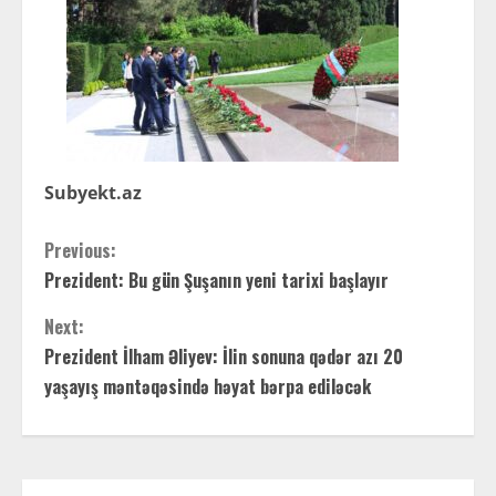
Subyekt.az
C
Previous:
Prezident: Bu gün Şuşanın yeni tarixi başlayır
o
Next:
n
Prezident İlham Əliyev: İlin sonuna qədər azı 20
t
yaşayış məntəqəsində həyat bərpa ediləcək
i
n