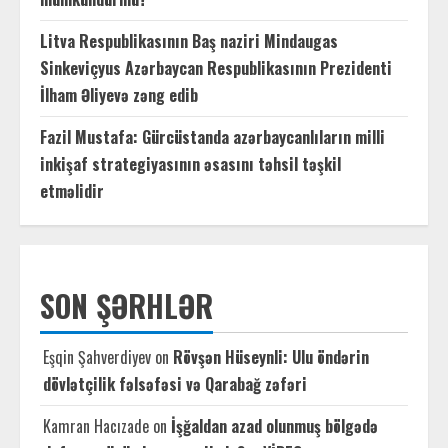
Litva Respublikasının Baş naziri Mindaugas
Sinkeviçyus Azərbaycan Respublikasının Prezidenti
İlham Əliyevə zəng edib
Fazil Mustafa: Gürcüstanda azərbaycanlıların milli
inkişaf strategiyasının əsasını təhsil təşkil
etməlidir
SON ŞƏRHLƏR
Eşqin Şahverdiyev
on
Rövşən Hüseynli: Ulu öndərin
dövlətçilik fəlsəfəsi və Qarabağ zəfəri
Kamran Hacızade
on
İşğaldan azad olunmuş bölgədə