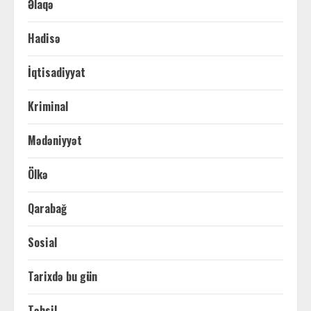
Əlaqə
Hadisə
İqtisadiyyat
Kriminal
Mədəniyyət
Ölkə
Qarabağ
Sosial
Tarixdə bu gün
Təhsil