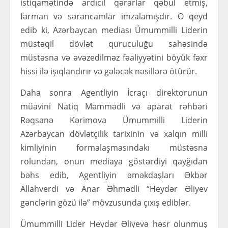
istiqamətində ardıcıl qərarlar qəbul etmiş,
fərman və sərəncamlar imzalamışdır. O qeyd
edib ki, Azərbaycan mediası Ümummilli Liderin
müstəqil dövlət quruculuğu sahəsində
müstəsna və əvəzedilməz fəaliyyətini böyük fəxr
hissi ilə işıqlandırır və gələcək nəsillərə ötürür.
Daha sonra Agentliyin İcraçı direktorunun
müavini Natiq Məmmədli və aparat rəhbəri
Rəqsanə Kərimova Ümummilli Liderin
Azərbaycan dövlətçilik tarixinin və xalqın milli
kimliyinin formalaşmasındakı müstəsna
rolundan, onun mediaya göstərdiyi qayğıdan
bəhs edib, Agentliyin əməkdaşları Əkbər
Allahverdi və Anar Əhmədli “Heydər Əliyev
gənclərin gözü ilə” mövzusunda çıxış ediblər.
Ümummilli Lider Heydər Əliyevə həsr olunmuş