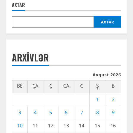
AXTAR
u
e
AXTAR
R
e
ARXIVLƏR
a
d
Avqust 2026
i
BE
ÇA
Ç
CA
C
Ş
B
n
1
2
g
3
4
5
6
7
8
9
10
11
12
13
14
15
16