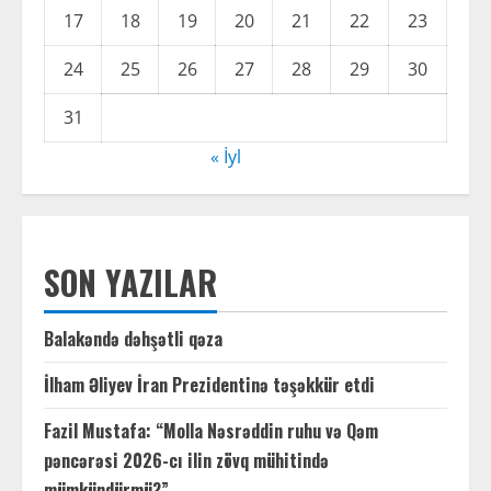
17
18
19
20
21
22
23
24
25
26
27
28
29
30
31
« İyl
SON YAZILAR
Balakəndə dəhşətli qəza
İlham Əliyev İran Prezidentinə təşəkkür etdi
Fazil Mustafa: “Molla Nəsrəddin ruhu və Qəm
pəncərəsi 2026-cı ilin zövq mühitində
mümkündürmü?”