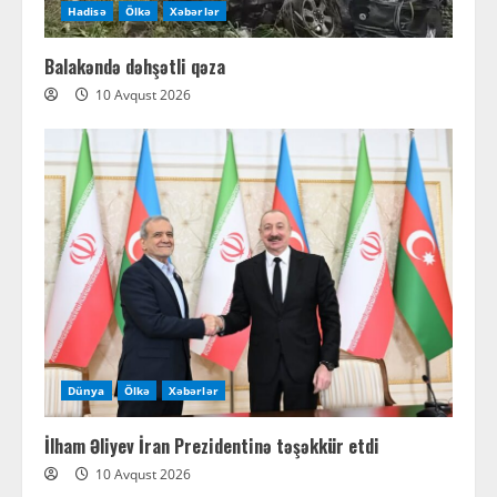
Hadisə
Ölkə
Xəbərlər
Balakəndə dəhşətli qəza
10 Avqust 2026
Dünya
Ölkə
Xəbərlər
İlham Əliyev İran Prezidentinə təşəkkür etdi
10 Avqust 2026