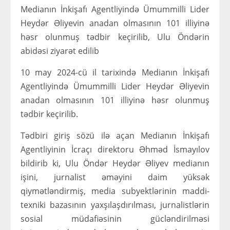
Medianın İnkişafı Agentliyində Ümummilli Lider
Heydər Əliyevin anadan olmasının 101 illiyinə
həsr olunmuş tədbir keçirilib, Ulu Öndərin
abidəsi ziyarət edilib
10 may 2024-cü il tarixində Medianın İnkişafı
Agentliyində Ümummilli Lider Heydər Əliyevin
anadan olmasının 101 illiyinə həsr olunmuş
tədbir keçirilib.
Tədbiri giriş sözü ilə açan Medianın İnkişafı
Agentliyinin İcraçı direktoru Əhməd İsmayılov
bildirib ki, Ulu Öndər Heydər Əliyev medianın
işini, jurnalist əməyini daim yüksək
qiymətləndirmiş, media subyektlərinin maddi-
texniki bazasının yaxşılaşdırılması, jurnalistlərin
sosial müdafiəsinin gücləndirilməsi