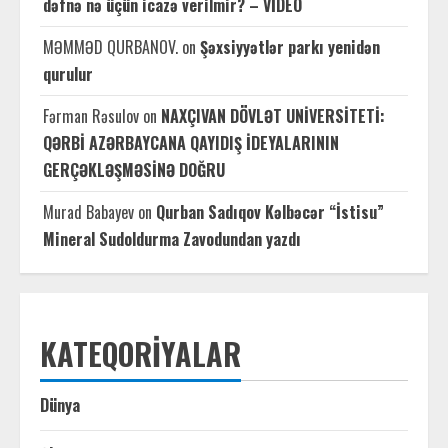
dəfnə nə üçün icazə verilmir? – VİDEO
MƏMMƏD QURBANOV.
on
Şəxsiyyətlər parkı yenidən
qurulur
Fərman Rəsulov
on
NAXÇIVAN DÖVLƏT UNİVERSİTETİ:
QƏRBİ AZƏRBAYCANA QAYIDIŞ İDEYALARININ
GERÇƏKLƏŞMƏSİNƏ DOĞRU
Murad Babayev
on
Qurban Sadıqov Kəlbəcər “İstisu”
Mineral Sudoldurma Zavodundan yazdı
KATEQORIYALAR
Dünya