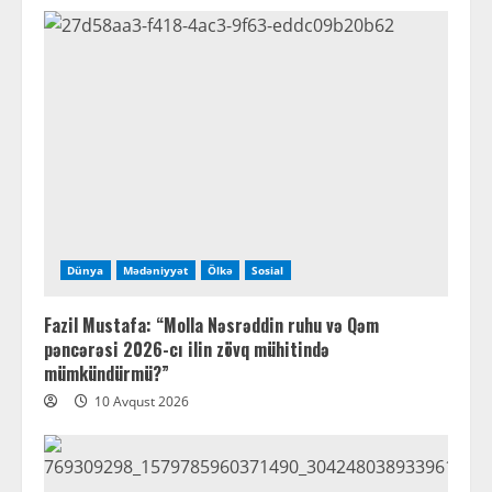
Dünya
Mədəniyyət
Ölkə
Sosial
Fazil Mustafa: “Molla Nəsrəddin ruhu və Qəm
pəncərəsi 2026-cı ilin zövq mühitində
mümkündürmü?”
10 Avqust 2026