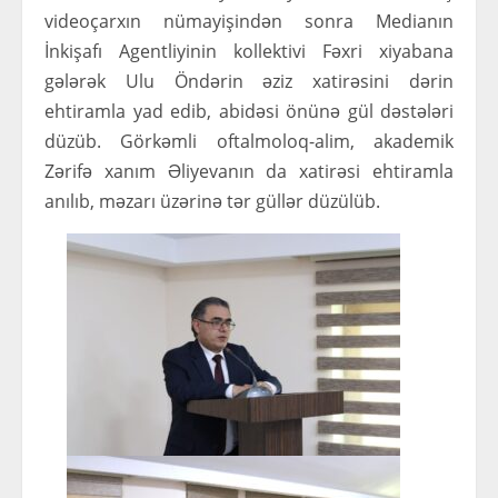
videoçarxın nümayişindən sonra Medianın
İnkişafı Agentliyinin kollektivi Fəxri xiyabana
gələrək Ulu Öndərin əziz xatirəsini dərin
ehtiramla yad edib, abidəsi önünə gül dəstələri
düzüb. Görkəmli oftalmoloq-alim, akademik
Zərifə xanım Əliyevanın da xatirəsi ehtiramla
anılıb, məzarı üzərinə tər güllər düzülüb.