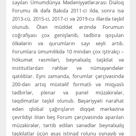
sayılan Ümumdünya Mədəniyyətlərarası Dialoq
Forumu ilk dəfə Bakıda 2011-ci ildə, sonra isə
2013-cü, 2015-ci, 2017-ci və 2019-cu illərdə təşkil
olunub. Ötən müddət ərzində Forumun
coğrafiyası çox genişlənib, tədbirə qoşulan
ölkələrin və qurumların sayı xeyli artıb.
Forumlara ümumilikdə 10 mindən çox iştirakçı –
hökumət rəsmiləri, beynəlxalq təşkilat və
institutlardan rəhbər və nümayəndələr
qatılıblar. Eyni zamanda, forumlar çərçivəsində
200-dən artıq müxtəlif formatlı və miqyaslı
tədbirlər, plenar və panel müzakirələr,
təqdimatlar təşkil olunub. Bəşəriyyəti narahat
edən qlobal çağırışların diqqət mərkəzinə
çevrildiyi ötən beş Forum çərçivəsində aparılan
müzakirələr, tərtib edilən sənədlər beynəlxalq
təşkilatlar üçün əsas istinad rolunu oynayıb və