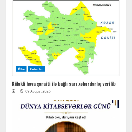
Ölkə
Xəbərlər
Küləkli hava şəraiti ilə bağlı sarı xəbərdarlıq verilib
09 Avqust 2026