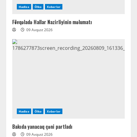
Hadisə
Ölkə
Xəbərlər
Fövqəladə Hallar Nazirliyinin məlumatı
09 Avqust 2026
Hadisə
Ölkə
Xəbərlər
Bakıda yanacaq çəni partladı
09 Avqust 2026