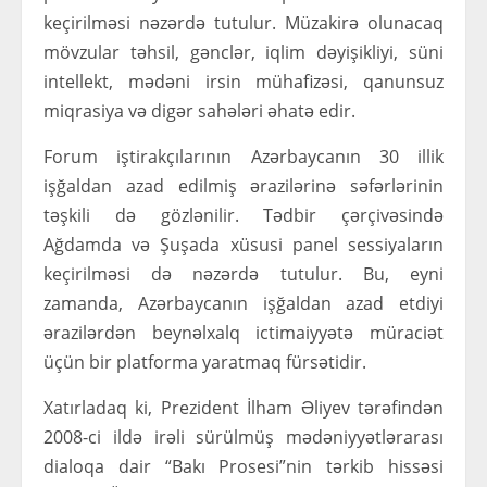
keçirilməsi nəzərdə tutulur. Müzakirə olunacaq
mövzular təhsil, gənclər, iqlim dəyişikliyi, süni
intellekt, mədəni irsin mühafizəsi, qanunsuz
miqrasiya və digər sahələri əhatə edir.
Forum iştirakçılarının Azərbaycanın 30 illik
işğaldan azad edilmiş ərazilərinə səfərlərinin
təşkili də gözlənilir. Tədbir çərçivəsində
Ağdamda və Şuşada xüsusi panel sessiyaların
keçirilməsi də nəzərdə tutulur. Bu, eyni
zamanda, Azərbaycanın işğaldan azad etdiyi
ərazilərdən beynəlxalq ictimaiyyətə müraciət
üçün bir platforma yaratmaq fürsətidir.
Xatırladaq ki, Prezident İlham Əliyev tərəfindən
2008-ci ildə irəli sürülmüş mədəniyyətlərarası
dialoqa dair “Bakı Prosesi”nin tərkib hissəsi