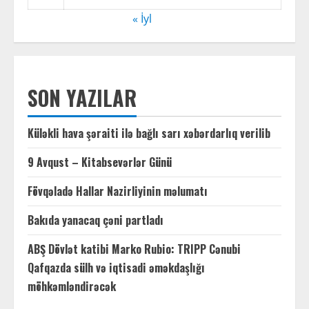
« İyl
SON YAZILAR
Küləkli hava şəraiti ilə bağlı sarı xəbərdarlıq verilib
9 Avqust – Kitabsevərlər Günü
Fövqəladə Hallar Nazirliyinin məlumatı
Bakıda yanacaq çəni partladı
ABŞ Dövlət katibi Marko Rubio: TRIPP Cənubi
Qafqazda sülh və iqtisadi əməkdaşlığı
möhkəmləndirəcək