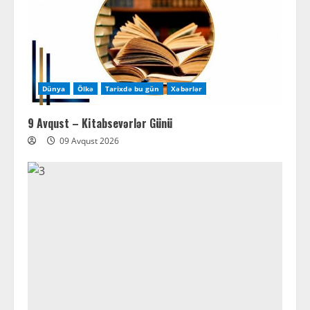
Dünya
Ölkə
Tarixdə bu gün
Xəbərlər
9 Avqust – Kitabsevərlər Günü
09 Avqust 2026