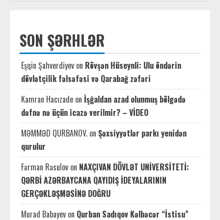
SON ŞƏRHLƏR
Eşqin Şahverdiyev
on
Rövşən Hüseynli: Ulu öndərin
dövlətçilik fəlsəfəsi və Qarabağ zəfəri
Kamran Hacızade
on
İşğaldan azad olunmuş bölgədə
dəfnə nə üçün icazə verilmir? – VİDEO
MƏMMƏD QURBANOV.
on
Şəxsiyyətlər parkı yenidən
qurulur
Fərman Rəsulov
on
NAXÇIVAN DÖVLƏT UNİVERSİTETİ:
QƏRBİ AZƏRBAYCANA QAYIDIŞ İDEYALARININ
GERÇƏKLƏŞMƏSİNƏ DOĞRU
Murad Babayev
on
Qurban Sadıqov Kəlbəcər “İstisu”