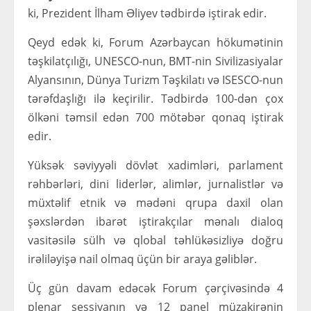
ki, Prezident İlham Əliyev tədbirdə iştirak edir.
Qeyd edək ki, Forum Azərbaycan hökumətinin
təşkilatçılığı, UNESCO-nun, BMT-nin Sivilizasiyalar
Alyansının, Dünya Turizm Təşkilatı və ISESCO-nun
tərəfdaşlığı ilə keçirilir. Tədbirdə 100-dən çox
ölkəni təmsil edən 700 mötəbər qonaq iştirak
edir.
Yüksək səviyyəli dövlət xadimləri, parlament
rəhbərləri, dini liderlər, alimlər, jurnalistlər və
müxtəlif etnik və mədəni qrupa daxil olan
şəxslərdən ibarət iştirakçılar mənalı dialoq
vasitəsilə sülh və qlobal təhlükəsizliyə doğru
irəliləyişə nail olmaq üçün bir araya gəliblər.
Üç gün davam edəcək Forum çərçivəsində 4
plenar sessiyanın və 12 panel müzakirənin