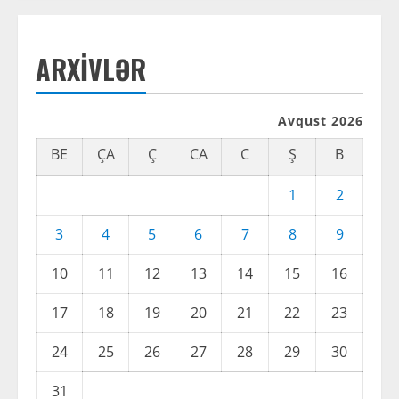
R
e
ARXIVLƏR
a
Avqust 2026
d
BE
ÇA
Ç
CA
C
Ş
B
i
1
2
n
3
4
5
6
7
8
9
g
10
11
12
13
14
15
16
17
18
19
20
21
22
23
24
25
26
27
28
29
30
31