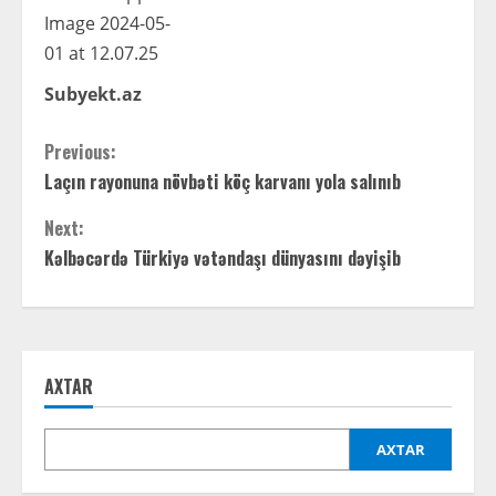
Subyekt.az
C
Previous:
Laçın rayonuna növbəti köç karvanı yola salınıb
o
Next:
n
Kəlbəcərdə Türkiyə vətəndaşı dünyasını dəyişib
t
i
n
AXTAR
u
AXTAR
e