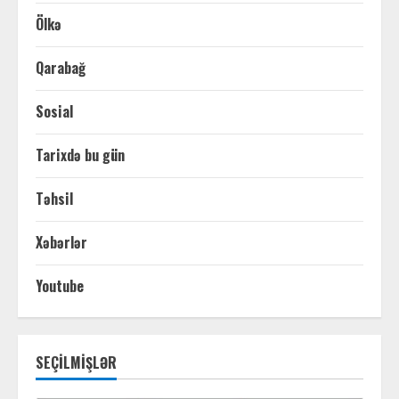
Ölkə
Qarabağ
Sosial
Tarixdə bu gün
Təhsil
Xəbərlər
Youtube
SEÇİLMİŞLƏR