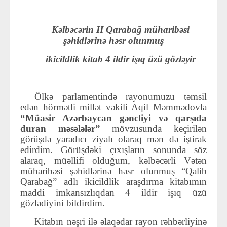
Kəlbəcərin II Qarabağ müharibəsi
şəhidlərinə həsr olunmuş
ikicildlik kitab 4 ildir işıq üzü gözləyir
Ölkə parlamentində rayonumuzu təmsil
edən hörmətli millət vəkili Aqil Məmmədovla
“Müasir Azərbaycan gəncliyi və qarşıda
duran məsələlər”
mövzusunda keçirilən
görüşdə yaradıcı ziyalı olaraq mən də iştirak
edirdim. Görüşdəki çıxışların sonunda söz
alaraq, müəllifi olduğum,
kəlbəcərli Vətən
müharibəsi şəhidlərinə həsr olunmuş “Qalib
Qarabağ” adlı
ikicildlik araşdırma
kitabımın
maddi imkansızlıqdan 4 ildir işıq üzü
gözlədiyini bildirdim.
Kitabın nəşri ilə əlaqədar rayon rəhbərliyinə