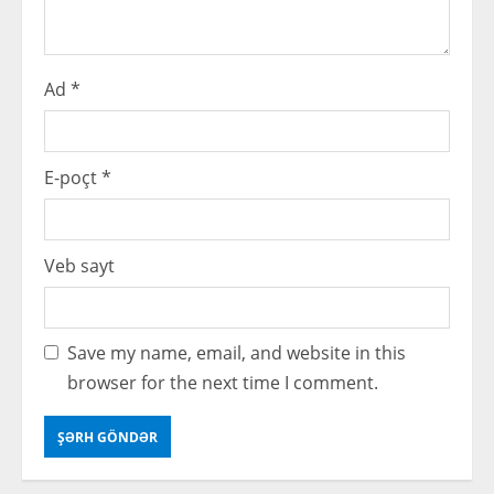
g
Ad
*
E-poçt
*
Veb sayt
Save my name, email, and website in this
browser for the next time I comment.