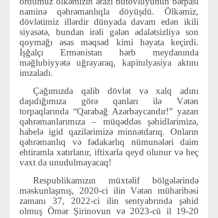
ordumuz ölkəmizin ərazi bütövlüyünün bərpası
naminə qəhrəmanlıqla döyüşdü. Ölkəmiz,
dövlətimiz illərdir dünyada davam edən ikili
siyasətə, bundan irəli gələn ədalətsizliyə son
qoymağı əsas məqsəd kimi həyata keçirdi.
İşğalçı Ermənistan hərb meydanında
məğlubiyyətə uğrayaraq, kapitulyasiya aktını
imzaladı.
Çağımızda qalib dövlət və xalq adını
daşıdığımıza görə qanları ilə Vətən
torpaqlarında “Qarabağ Azərbaycandır!” yazan
qəhrəmanlarımıza – müqəddəs şəhidlərimizə,
habelə igid qazilərimizə minnətdarıq. Onların
qəhrəmanlıq və fədakarlıq nümunələri daim
ehtiramla xatırlanır, iftixarla qeyd olunur və heç
vaxt da unudulmayacaq!
Respublikamızın müxtəlif bölgələrində
məskunlaşmış, 2020-ci ilin Vətən müharibəsi
zamanı 37, 2022-ci ilin sentyabrında şəhid
olmuş Ömər Şirinovun və 2023-cü il 19-20