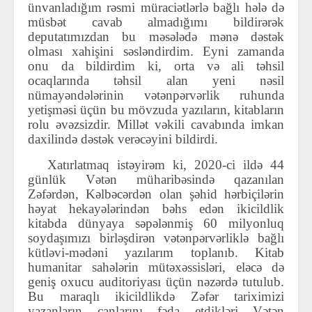
ünvanladığım rəsmi müraciətlərlə bağlı hələ də
müsbət cavab almadığımı bildirərək
deputatımızdan bu məsələdə mənə dəstək
olması xahişini səsləndirdim.
Eyni zamanda
onu da bildirdim ki, orta və ali təhsil
ocaqlarında təhsil alan yeni nəsil
nümayəndələrinin vətənpərvərlik ruhunda
yetişməsi üçün bu mövzuda yazıların, kitabların
rolu əvəzsizdir.
Millət vəkili cavabında imkan
daxilində dəstək verəcəyini bildirdi.
Xatırlatmaq istəyirəm ki, 2020-ci ildə 44
günlük Vətən müharibəsində qazanılan
Zəfərdən, Kəlbəcərdən olan şəhid hərbiçilərin
həyat hekayələrindən bəhs edən ikicildlik
kitabda dünyaya səpələnmiş 60 milyonluq
soydaşımızı birləşdirən vətənpərvərliklə bağlı
kütləvi-mədəni yazılarım toplanıb. Kitab
humanitar sahələrin mütəxəssisləri, eləcə də
geniş oxucu auditoriyası üçün nəzərdə tutulub.
Bu maraqlı ikicildlikdə Zəfər tariximizi
yazanların canlarını fəda etdikləri Vətən