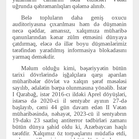
uğrunda qəhrəmanlıqları qələmə alınıb.
Belə topluların daha geniş oxucu
auditoriyasına çıxarılması həm də düşmənin
necə qəddar, amansız, xalqımıza müharibə
qanunlarından kənar zülm etməsini dünyaya
çatdırmaq, eləcə də illər boyu düşmənlərimiz
tərəfindən yaradılmış informasiya blokadasını
yarmaq deməkdir.
Məlum olduğu kimi, bəşəriyyətin bütün
tarixi dövrlərində işğalçılara qarşı aparılan
müharibələr dövlət və xalqın şərəf məsələsi
sayılıb, ədalətin bərpa olunmasına yönəlib. İstər
I Qarabağ, istər 2016-cı ildəki Aprel döyüşləri,
istərsə də 2020-ci il sentyabr ayının 27-də
başlayıb, cəmi 44 gün davam edən II Vətən
müharibəsində, nəhayət, 2023-cü il sentyabrın
19-dakı 23 saatlıq antiterror tədbirləri zamanı
bütün dünya şahid oldu ki, Azərbaycan haqlı
tərəfdir. Xalqımız öz torpaqlarını müdafiə etdi,