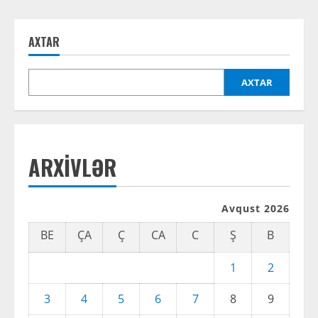
AXTAR
AXTAR
ARXIVLƏR
Avqust 2026
BE
ÇA
Ç
CA
C
Ş
B
1
2
3
4
5
6
7
8
9