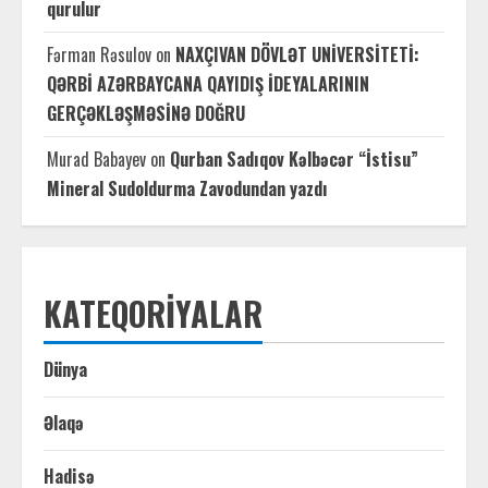
qurulur
Fərman Rəsulov
on
NAXÇIVAN DÖVLƏT UNİVERSİTETİ:
QƏRBİ AZƏRBAYCANA QAYIDIŞ İDEYALARININ
GERÇƏKLƏŞMƏSİNƏ DOĞRU
Murad Babayev
on
Qurban Sadıqov Kəlbəcər “İstisu”
Mineral Sudoldurma Zavodundan yazdı
KATEQORIYALAR
Dünya
Əlaqə
Hadisə