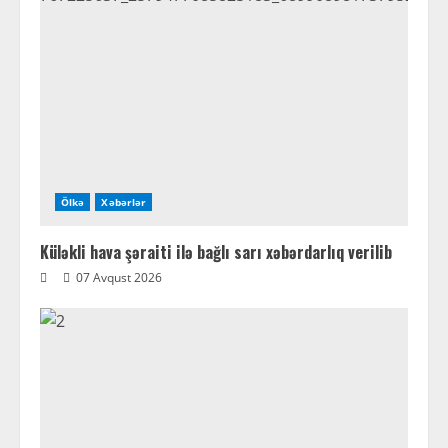
Ölkə
Xəbərlər
Küləkli hava şəraiti ilə bağlı sarı xəbərdarlıq verilib
07 Avqust 2026