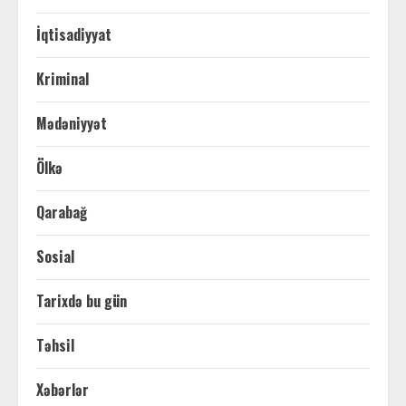
İqtisadiyyat
Kriminal
Mədəniyyət
Ölkə
Qarabağ
Sosial
Tarixdə bu gün
Təhsil
Xəbərlər