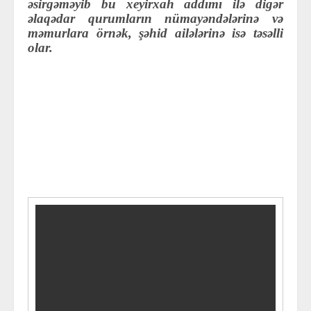
əsirgəməyib bu xeyirxah addımı ilə digər
əlaqədar qurumların nümayəndələrinə və
məmurlara örnək, şəhid ailələrinə isə təsəlli
olar.