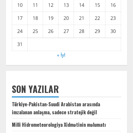
10
11
12
13
14
15
16
17
18
19
20
21
22
23
24
25
26
27
28
29
30
31
« İyl
SON YAZILAR
Türkiye-Pakistan-Suudi Arabistan arasında
imzalanan anlaşma, sadece stratejik değil
Milli Hidrometeorologiya Xidmətinin məlumatı