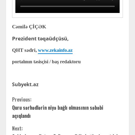
Cəmilə ÇİÇƏK
Prezident təqaüdçüsü,
QHT sədri,
www.zekainfo.az
portalının təsisçisi / baş redaktoru
Subyekt.az
C
Previous:
Quru sərhədlərin niyə bağlı olmasının səbəbi
o
açıqlandı
n
Next: