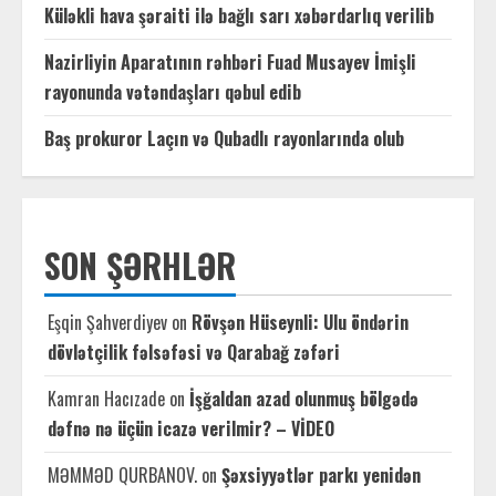
Küləkli hava şəraiti ilə bağlı sarı xəbərdarlıq verilib
Nazirliyin Aparatının rəhbəri Fuad Musayev İmişli
rayonunda vətəndaşları qəbul edib
Baş prokuror Laçın və Qubadlı rayonlarında olub
SON ŞƏRHLƏR
Eşqin Şahverdiyev
on
Rövşən Hüseynli: Ulu öndərin
dövlətçilik fəlsəfəsi və Qarabağ zəfəri
Kamran Hacızade
on
İşğaldan azad olunmuş bölgədə
dəfnə nə üçün icazə verilmir? – VİDEO
MƏMMƏD QURBANOV.
on
Şəxsiyyətlər parkı yenidən