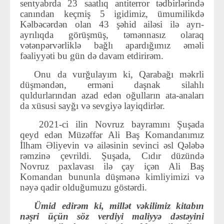
sentyabrda 23 saatlıq antiterror tədbirlərində
canından keçmiş 5 igidimiz, ümumilikdə
Kəlbəcərdən olan 43 şəhid ailəsi ilə ayrı-
ayrılıqda görüşmüş, təmənnasız olaraq
vətənpərvərliklə bağlı apardığımız əməli
fəaliyyəti bu gün də davam etdirirəm.
Onu da vurğulayım ki, Qarabağı məkrli
düşməndən, erməni daşnak silahlı
quldurlarından azad edən oğulların ata-anaları
da xüsusi sayğı və sevgiyə layiqdirlər.
2021-ci ilin Novruz bayramını Şuşada
qeyd edən Mü­zəffər Ali Baş Komandanımız
İlham Əliyevin və ailəsinin sevinci əsl Qələbə
rəmzinə çevrildi. Şuşada, Cıdır düzündə
Novruz paxlavası ilə çay içən Ali Baş
Komandan bununla düşmənə kimliyimizi və
nəyə qadir olduğumuzu göstərdi.
Ümid edirəm ki, millət vəkilimiz kitabın
nəşri üçün söz verdiyi maliyyə dəstəyini