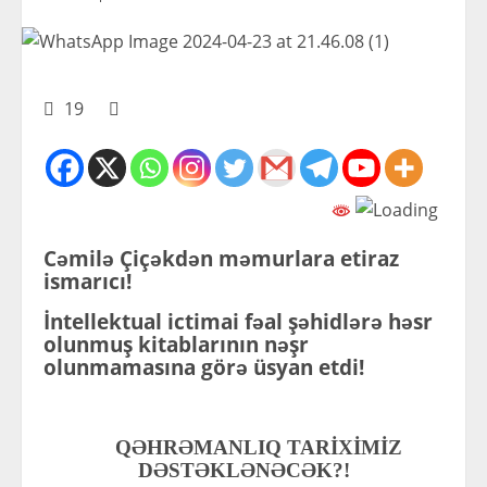
19
Cəmilə Çiçəkdən məmurlara etiraz
ismarıcı!
İntellektual ictimai fəal şəhidlərə həsr
olunmuş kitablarının nəşr
olunmamasına görə üsyan etdi!
QƏHRƏMANLIQ TARİXİMİZ
DƏSTƏKLƏNƏCƏK?!