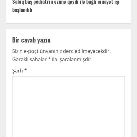
t
Sabiq baş pediatrın özünə qəsdi ilə bağlı cinayət işi
başlanılıb
i
n
Bir cavab yazın
u
Sizin e-poçt ünvanınız dərc edilməyəcəkdir.
e
Gərəkli sahələr
*
ilə işarələnmişdir
R
Şərh
*
e
a
d
i
n