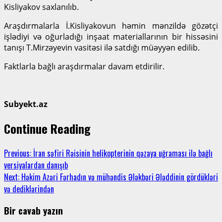
Kisliyakov saxlanılıb.
Araşdırmalarla İ.Kisliyakovun həmin mənzildə gözətçi
işlədiyi və oğurladığı inşaat materiallarının bir hissəsini
tanışı T.Mirzəyevin vasitəsi ilə satdığı müəyyən edilib.
Faktlarla bağlı araşdırmalar davam etdirilir.
Subyekt.az
Continue Reading
Previous:
İran səfiri Rəisinin helikopterinin qəzaya uğraması ilə bağlı
versiyalardan danışıb
Next:
Həkim Azəri Fərhadın və mühəndis Ələkbəri Ələddinin gördükləri
və dediklərindən
Bir cavab yazın