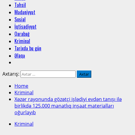
Təhsil
Mədəniyyət
Sosial
İqtisadiyyat
Qarabağ
Kriminal
Tarixdə bu gün
Əlaqə
Axtarış:
Home
Kriminal
Xəzər rayonunda gözətçi işlədiyi evdən tanışı ilə
birlikdə 125.000 manatlıq inşaat materialları
oğurlayıb
Kriminal