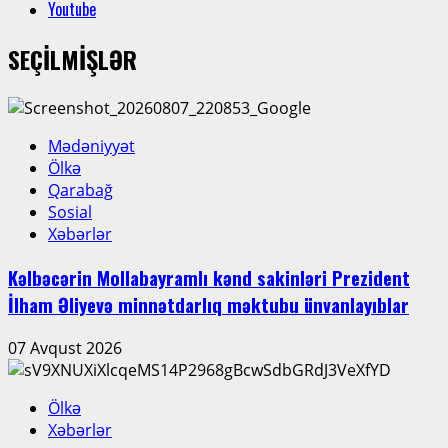
Youtube
SEÇİLMİŞLƏR
Mədəniyyət
Ölkə
Qarabağ
Sosial
Xəbərlər
Kəlbəcərin Mollabayramlı kənd sakinləri Prezident
İlham Əliyevə minnətdarlıq məktubu ünvanlayıblar
07 Avqust 2026
Ölkə
Xəbərlər