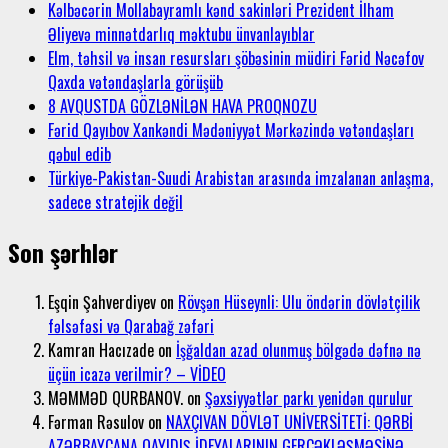
Kəlbəcərin Mollabayramlı kənd sakinləri Prezident İlham
Əliyevə minnətdarlıq məktubu ünvanlayıblar
Elm, təhsil və insan resursları şöbəsinin müdiri Fərid Nəcəfov
Qaxda vətəndaşlarla görüşüb
8 AVQUSTDA GÖZLƏNİLƏN HAVA PROQNOZU
Fərid Qayıbov Xankəndi Mədəniyyət Mərkəzində vətəndaşları
qəbul edib
Türkiye-Pakistan-Suudi Arabistan arasında imzalanan anlaşma,
sadece stratejik değil
Son şərhlər
Eşqin Şahverdiyev
on
Rövşən Hüseynli: Ulu öndərin dövlətçilik
fəlsəfəsi və Qarabağ zəfəri
Kamran Hacızade
on
İşğaldan azad olunmuş bölgədə dəfnə nə
üçün icazə verilmir? – VİDEO
MƏMMƏD QURBANOV.
on
Şəxsiyyətlər parkı yenidən qurulur
Fərman Rəsulov
on
NAXÇIVAN DÖVLƏT UNİVERSİTETİ: QƏRBİ
AZƏRBAYCANA QAYIDIŞ İDEYALARININ GERÇƏKLƏŞMƏSİNƏ