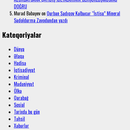
DOĞRU
Murad Babayev
on
Qurban Sadıqov Kəlbəcər “İstisu” Mineral
Sudoldurma Zavodundan yazdı
Kateqoriyalar
Dünya
Əlaqə
Hadisə
İqtisadiyyat
Kriminal
Mədəniyyət
Ölkə
Qarabağ
Sosial
Tarixdə bu gün
Təhsil
Xəbərlər