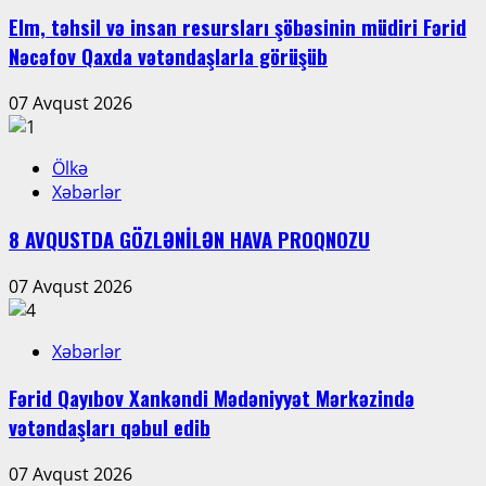
Elm, təhsil və insan resursları şöbəsinin müdiri Fərid
Nəcəfov Qaxda vətəndaşlarla görüşüb
07 Avqust 2026
Ölkə
Xəbərlər
8 AVQUSTDA GÖZLƏNİLƏN HAVA PROQNOZU
07 Avqust 2026
Xəbərlər
Fərid Qayıbov Xankəndi Mədəniyyət Mərkəzində
vətəndaşları qəbul edib
07 Avqust 2026