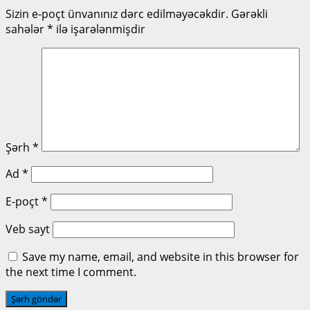
Sizin e-poçt ünvanınız dərc edilməyəcəkdir.
Gərəkli
sahələr
*
ilə işarələnmişdir
Şərh
*
Ad
*
E-poçt
*
Veb sayt
Save my name, email, and website in this browser for
the next time I comment.