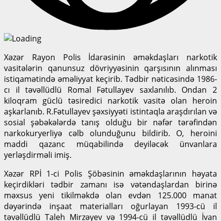
Xəzər Rayon Polis İdarəsinin əməkdaşları narkotik
vasitələrin qanunsuz dövriyyəsinin qarşısının alınması
istiqamətində əməliyyat keçirib. Tədbir nəticəsində 1986-
cı il təvəllüdlü Romal Fətullayev saxlanılıb. Ondan 2
kiloqram güclü təsiredici narkotik vasitə olan heroin
aşkarlanıb. R.Fətullayev şəxsiyyəti istintaqla araşdırılan və
sosial şəbəkələrdə tanış olduğu bir nəfər tərəfindən
narkokuryerliyə cəlb olunduğunu bildirib. O, heroini
maddi qazanc müqabilində deyiləcək ünvanlara
yerləşdirməli imiş.
Xəzər RPİ 1-ci Polis Şöbəsinin əməkdaşlarının həyata
keçirdikləri tədbir zamanı isə vətəndaşlardan birinə
məxsus yeni tikilməkdə olan evdən 125.000 manat
dəyərində inşaat materialları oğurlayan 1993-cü il
təvəllüdlü Taleh Mirzəyev və 1994-cü il təvəllüdlü İvan