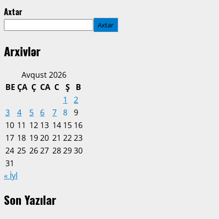
Axtar
Axtar
Arxivlər
Avqust 2026
BE
ÇA
Ç
CA
C
Ş
B
1
2
3
4
5
6
7
8
9
10
11
12
13
14
15
16
17
18
19
20
21
22
23
24
25
26
27
28
29
30
31
« İyl
Son Yazılar