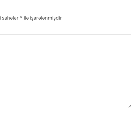
i sahələr
*
ilə işarələnmişdir