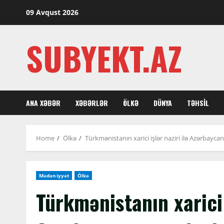
Skip
09 Avqust 2026
to
content
SUBYEKT.AZ
ANA XƏBƏR
XƏBƏRLƏR
ÖLKƏ
DÜNYA
TƏHSIL
Home
Ölkə
Türkmənistanın xarici işlər naziri ilə Azərbayca
Mədəniyyət
Ölkə
Türkmənistanın xarici i