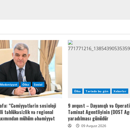
Mədəniyyət
Ölkə
Sosial
Ölkə
Tarixdə bu gün
Xəbərlər
afa: “Cəmiyyətlərin sosioloji
9 avqust – Dayanıqlı və Operati
li təhlükəsizlik və regional
Təminat Agentliyinin (DOST Age
axımından mühüm əhəmiyyət
yaradılması günüdür
09 Avqust 2026