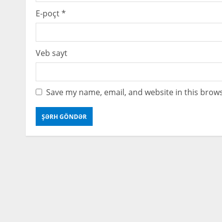
g
E-poçt
*
Veb sayt
Save my name, email, and website in this brows