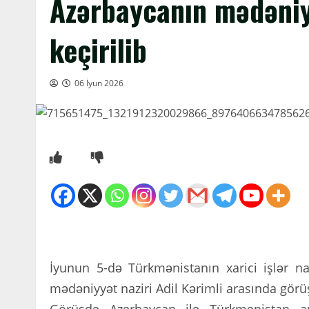
Azərbaycanın mədəniy
keçirilib
06 İyun 2026
İyunun 5-də Türkmənistanın xarici işlər n
mədəniyyət naziri Adil Kərimli arasında görüş