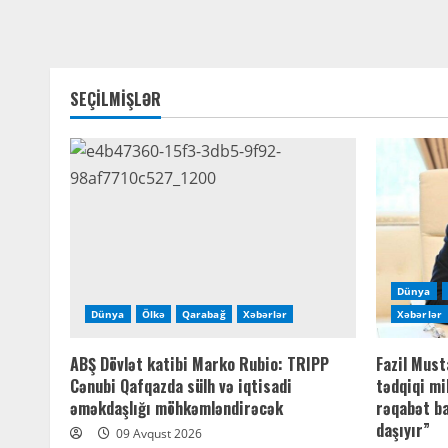
SEÇİLMİŞLƏR
Dünya
Dünya
Ölkə
Qarabağ
Xəbərlər
Xəbərlər
ABŞ Dövlət katibi Marko Rubio: TRIPP
Fazil Must
Cənubi Qafqazda sülh və iqtisadi
tədqiqi mil
əməkdaşlığı möhkəmləndirəcək
rəqabət b
daşıyır”
09 Avqust 2026