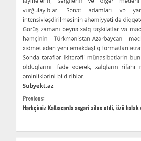
layihələrin, sərgilərin və digər mədəni
vurğulayıblar. Sənət adamları və yar
intensivləşdirilməsinin əhəmiyyəti də diqqətə
Görüş zamanı beynəlxalq təşkilatlar və mədə
həmçinin Türkmənistan-Azərbaycan mədəni
xidmət edən yeni əməkdaşlıq formatları ətraf
Sonda tərəflər ikitərəfli münasibətlərin bu
olduqlarını ifadə edərək, xalqların rifah
əminliklərini bildiriblər.
Subyekt.az
C
Previous:
Hərbçimiz Kəlbəcərdə əsgəri xilas etdi, özü həlak 
o
n
t