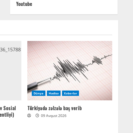
Youtube
Dünya
Hadisə
Xəbərlər
v Sosial
Türkiyədə zəlzələ baş verib
ntliyi)
09 Avqust 2026