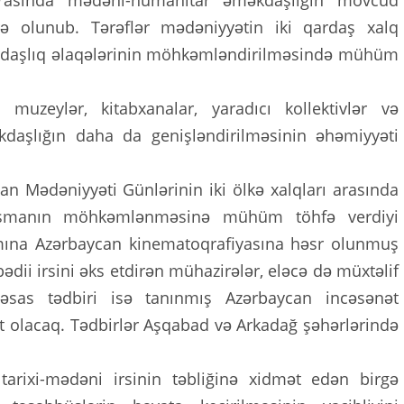
rasında mədəni-humanitar əməkdaşlığın mövcud
irə olunub. Tərəflər mədəniyyətin iki qardaş xalq
ardaşlıq əlaqələrinin möhkəmləndirilməsində mühüm
muzeylər, kitabxanalar, yaradıcı kollektivlər və
əkdaşlığın daha da genişləndirilməsinin əhəmiyyəti
n Mədəniyyəti Günlərinin iki ölkə xalqları arasında
laşmanın möhkəmlənməsinə mühüm töhfə verdiyi
ramına Azərbaycan kinematoqrafiyasına həsr olunmuş
ədii irsini əks etdirən mühazirələr, eləcə də müxtəlif
n əsas tədbiri isə tanınmış Azərbaycan incəsənət
sert olacaq. Tədbirlər Aşqabad və Arkadağ şəhərlərində
tarixi-mədəni irsinin təbliğinə xidmət edən birgə