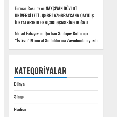
Fərman Rəsulov
on
NAXÇIVAN DÖVLƏT
UNİVERSİTETİ: QƏRBİ AZƏRBAYCANA QAYIDIŞ
İDEYALARININ GERÇƏKLƏŞMƏSİNƏ DOĞRU
Murad Babayev
on
Qurban Sadıqov Kəlbəcər
“İstisu” Mineral Sudoldurma Zavodundan yazdı
KATEQORIYALAR
Dünya
Əlaqə
Hadisə