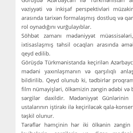
Görüşdə Azərbaycan ilə Türkmənistan a
vəziyyəti və inkişaf perspektivləri müzak
arasında tarixən formalaşmış dostluq və q
rol oynadığını vurğulayıblar.
Söhbət zamanı mədəniyyət müəssisələri, 
ixtisaslaşmış təhsil ocaqları arasında əm
qeyd edilib.
Görüşdə Türkmənistanda keçirilən Azərbayca
mədəni yaxınlaşmanın və qarşılıqlı an
bildirilib. Qeyd olunub ki, tədbirlər proq
film nümayişləri, ölkəmizin zəngin ədəbi və b
sərgilər daxildir. Mədəniyyət Günlərini
ustalarının iştirakı ilə keçiriləcək qala-kon
təşkil olunur.
Tərəflər həmçinin hər iki ölkənin zəngin 