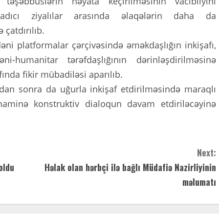
 təşəbbüslərin həyata keçirilməsinin vacibliyini
adıcı ziyalılar arasında əlaqələrin daha da
 çatdırılıb.
ni platformalar çərçivəsində əməkdaşlığın inkişafı,
-humanitar tərəfdaşlığının dərinləşdirilməsinə
ında fikir mübadiləsi aparılıb.
ndan sonra da uğurla inkişaf etdirilməsində maraqlı
ı naminə konstruktiv dialoqun davam etdiriləcəyinə
Next:
oldu
Həlak olan hərbçi ilə bağlı Müdafiə Nazirliyinin
məlumatı