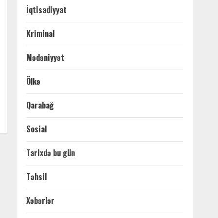
İqtisadiyyat
Kriminal
Mədəniyyət
Ölkə
Qarabağ
Sosial
Tarixdə bu gün
Təhsil
Xəbərlər