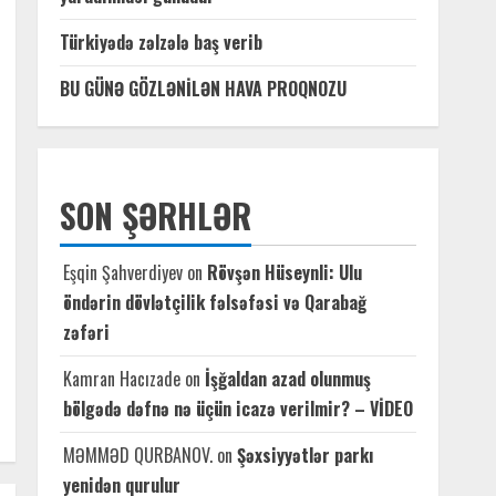
Türkiyədə zəlzələ baş verib
BU GÜNƏ GÖZLƏNİLƏN HAVA PROQNOZU
SON ŞƏRHLƏR
Eşqin Şahverdiyev
on
Rövşən Hüseynli: Ulu
öndərin dövlətçilik fəlsəfəsi və Qarabağ
zəfəri
Kamran Hacızade
on
İşğaldan azad olunmuş
bölgədə dəfnə nə üçün icazə verilmir? – VİDEO
MƏMMƏD QURBANOV.
on
Şəxsiyyətlər parkı
yenidən qurulur