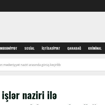
MƏDƏNIYYƏT
SOSIAL
İQTISADIYYAT
QARABAĞ
KRIMINAL
nın mədəniyyət naziri arasında görüş keçirilib
şlər naziri ilə