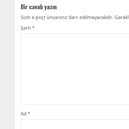
Bir cavab yazın
i
Sizin e-poçt ünvanınız dərc edilməyəcəkdir.
Gərəkl
n
Şərh
*
u
e
R
e
a
d
i
Ad
*
n