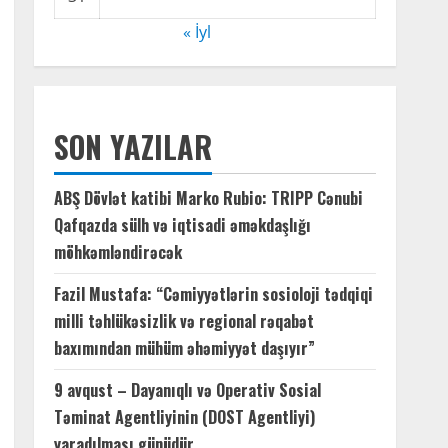
« İyl
SON YAZILAR
ABŞ Dövlət katibi Marko Rubio: TRIPP Cənubi
Qafqazda sülh və iqtisadi əməkdaşlığı
möhkəmləndirəcək
Fazil Mustafa: “Cəmiyyətlərin sosioloji tədqiqi
milli təhlükəsizlik və regional rəqabət
baxımından mühüm əhəmiyyət daşıyır”
9 avqust – Dayanıqlı və Operativ Sosial
Təminat Agentliyinin (DOST Agentliyi)
yaradılması günüdür