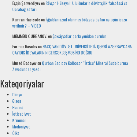
Eşqin Şahverdiyev
on
Rövşən Hüseynli: Ulu öndərin dövlətçilik fəlsəfəsi və
Qarabağ zəfəri
Kamran Hacızade
on
İşğaldan azad olunmuş bölgədə dəfnə nə üçün icazə
verilmir? – VİDEO
MƏMMƏD QURBANOV.
on
Şəxsiyyətlər parkı yenidən qurulur
Fərman Rəsulov
on
NAXÇIVAN DÖVLƏT UNİVERSİTETİ: QƏRBİ AZƏRBAYCANA
QAYIDIŞ İDEYALARININ GERÇƏKLƏŞMƏSİNƏ DOĞRU
Murad Babayev
on
Qurban Sadıqov Kəlbəcər “İstisu” Mineral Sudoldurma
Zavodundan yazdı
Kateqoriyalar
Dünya
Əlaqə
Hadisə
İqtisadiyyat
Kriminal
Mədəniyyət
Ölkə