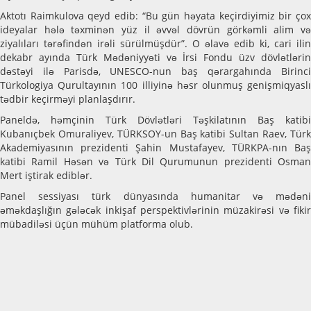
Aktotı Raimkulova qeyd edib: “Bu gün həyata keçirdiyimiz bir çox
ideyalar hələ təxminən yüz il əvvəl dövrün görkəmli alim və
ziyalıları tərəfindən irəli sürülmüşdür”. O əlavə edib ki, cari ilin
dekabr ayında Türk Mədəniyyəti və İrsi Fondu üzv dövlətlərin
dəstəyi ilə Parisdə, UNESCO-nun baş qərargahında Birinci
Türkologiya Qurultayının 100 illiyinə həsr olunmuş genişmiqyaslı
tədbir keçirməyi planlaşdırır.
Paneldə, həmçinin Türk Dövlətləri Təşkilatının Baş katibi
Kubanıçbek Omuraliyev, TÜRKSOY-un Baş katibi Sultan Raev, Türk
Akademiyasının prezidenti Şahin Mustafayev, TÜRKPA-nın Baş
katibi Ramil Həsən və Türk Dil Qurumunun prezidenti Osman
Mert iştirak ediblər.
Panel sessiyası türk dünyasında humanitar və mədəni
əməkdaşlığın gələcək inkişaf perspektivlərinin müzakirəsi və fikir
mübadiləsi üçün mühüm platforma olub.