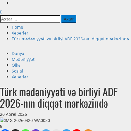
Axtarış:
Home
Xəbərlər
Türk mədəniyyəti və birliyi ADF 2026-nın diqqət mərkəzində
Dünya
Mədəniyyət
Ölkə
Sosial
Xəbərlər
Türk mədəniyyəti və birliyi ADF
2026-nın diqqət mərkəzində
20 Aprel 2026
8