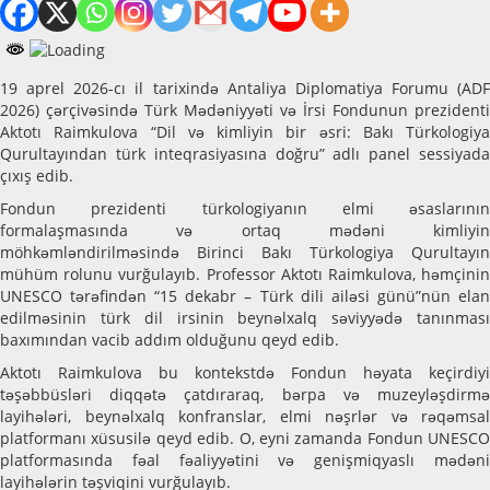
19 aprel 2026-cı il tarixində Antaliya Diplomatiya Forumu (ADF
2026) çərçivəsində Türk Mədəniyyəti və İrsi Fondunun prezidenti
Aktotı Raimkulova “Dil və kimliyin bir əsri: Bakı Türkologiya
Qurultayından türk inteqrasiyasına doğru” adlı panel sessiyada
çıxış edib.
Fondun prezidenti türkologiyanın elmi əsaslarının
formalaşmasında və ortaq mədəni kimliyin
möhkəmləndirilməsində Birinci Bakı Türkologiya Qurultayın
mühüm rolunu vurğulayıb. Professor Aktotı Raimkulova, həmçinin
UNESCO tərəfindən “15 dekabr – Türk dili ailəsi günü”nün elan
edilməsinin türk dil irsinin beynəlxalq səviyyədə tanınması
baxımından vacib addım olduğunu qeyd edib.
Aktotı Raimkulova bu kontekstdə Fondun həyata keçirdiyi
təşəbbüsləri diqqətə çatdıraraq, bərpa və muzeyləşdirmə
layihələri, beynəlxalq konfranslar, elmi nəşrlər və rəqəmsal
platformanı xüsusilə qeyd edib. O, eyni zamanda Fondun UNESCO
platformasında fəal fəaliyyətini və genişmiqyaslı mədəni
layihələrin təşviqini vurğulayıb.