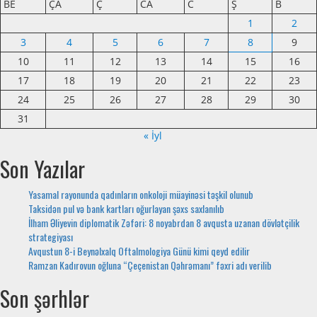
BE
ÇA
Ç
CA
C
Ş
B
1
2
3
4
5
6
7
8
9
10
11
12
13
14
15
16
17
18
19
20
21
22
23
24
25
26
27
28
29
30
31
« İyl
Son Yazılar
Yasamal rayonunda qadınların onkoloji müayinəsi təşkil olunub
Taksidən pul və bank kartları oğurlayan şəxs saxlanılıb
İlham Əliyevin diplomatik Zəfəri: 8 noyabrdan 8 avqusta uzanan dövlətçilik
strategiyası
Avqustun 8-i Beynəlxalq Oftalmologiya Günü kimi qeyd edilir
Ramzan Kadırovun oğluna “Çeçenistan Qəhrəmanı” fəxri adı verilib
Son şərhlər