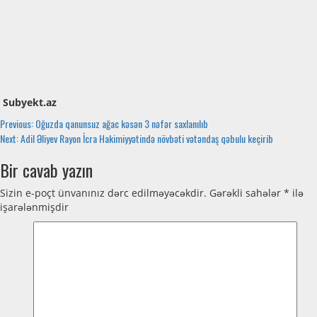
Subyekt.az
Continue
Previous:
Oğuzda qanunsuz ağac kəsən 3 nəfər saxlanılıb
Next:
Adil Əliyev Rayon İcra Hakimiyyətində növbəti vətəndaş qəbulu keçirib
Reading
Bir cavab yazın
Sizin e-poçt ünvanınız dərc edilməyəcəkdir.
Gərəkli sahələr
*
ilə
işarələnmişdir