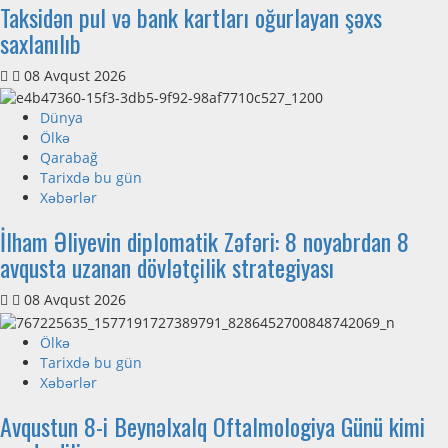
Taksidən pul və bank kartları oğurlayan şəxs
saxlanılıb
08 Avqust 2026
Dünya
Ölkə
Qarabağ
Tarixdə bu gün
Xəbərlər
İlham Əliyevin diplomatik Zəfəri: 8 noyabrdan 8
avqusta uzanan dövlətçilik strategiyası
08 Avqust 2026
Ölkə
Tarixdə bu gün
Xəbərlər
Avqustun 8-i Beynəlxalq Oftalmologiya Günü kimi