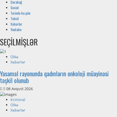
Qarabağ
Sosial
Tarixdə bu gün
Təhsil
Xəbərlər
Youtube
SEÇİLMİŞLƏR
Ölkə
Xəbərlər
Yasamal rayonunda qadınların onkoloji müayinəsi
təşkil olunub
08 Avqust 2026
Kriminal
Ölkə
Xəbərlər