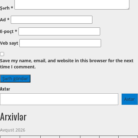
Şərh
*
Ad
*
E-poçt
*
Veb sayt
Save my name, email, and website in this browser for the next
time I comment.
Axtar
Axtar
Arxivlər
Avqust 2026