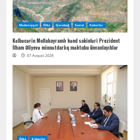
Mədəniyyət
Ölkə
Qarabağ
Sosial
Xəbərlər
Kəlbəcərin Mollabayramlı kənd sakinləri Prezident
İlham Əliyevə minnətdarlıq məktubu ünvanlayıblar
07 Avqust 2026
Ölkə
Xəbərlər