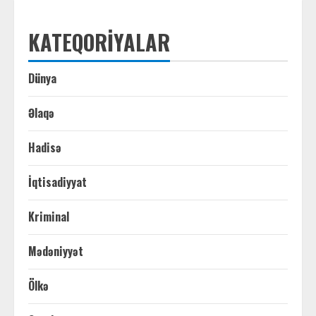
KATEQORIYALAR
Dünya
Əlaqə
Hadisə
İqtisadiyyat
Kriminal
Mədəniyyət
Ölkə