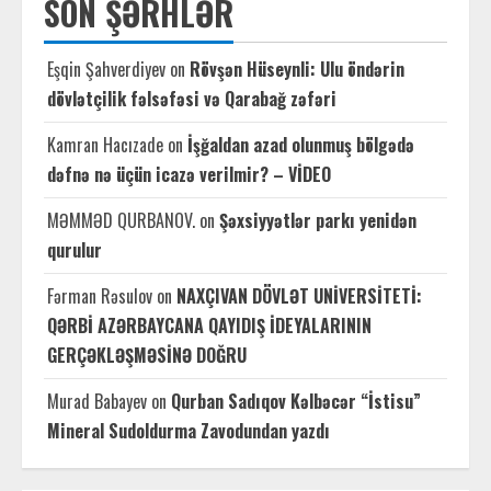
SON ŞƏRHLƏR
Eşqin Şahverdiyev
on
Rövşən Hüseynli: Ulu öndərin
dövlətçilik fəlsəfəsi və Qarabağ zəfəri
Kamran Hacızade
on
İşğaldan azad olunmuş bölgədə
dəfnə nə üçün icazə verilmir? – VİDEO
MƏMMƏD QURBANOV.
on
Şəxsiyyətlər parkı yenidən
qurulur
Fərman Rəsulov
on
NAXÇIVAN DÖVLƏT UNİVERSİTETİ:
QƏRBİ AZƏRBAYCANA QAYIDIŞ İDEYALARININ
GERÇƏKLƏŞMƏSİNƏ DOĞRU
Murad Babayev
on
Qurban Sadıqov Kəlbəcər “İstisu”
Mineral Sudoldurma Zavodundan yazdı