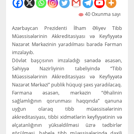
40 Oxunma sayı
Azərbaycan Prezidenti İlham Əliyev Tibb
Müəssisələrinin Akkreditasiyası və Keyfiyyətə
Nəzarət Mərkəzinin yaradılması barədə Fərman
imzalayıb.
Dövlət başçısının imzaladığı sənədə əsasən,
Səhiyyə Nazirliyinin tabeliyində “Tibb
Müəssisələrinin Akkreditasiyası və Keyfiyyətə
Nəzarət Mərkəzi” publik hüquqi şəxs yaradılacaq.
Fərmana əsasən, mərkəzin “Əhalinin
sağlamlığının qorunması haqqında” qanuna
uyğun olaraq tibb müəssisələrinin
akkreditasiyası, tibbi xidmətlərin keyfiyyətinin və
əlçatanlığının yüksəldilməsi üzrə tədbirlər
görülməsi, habelə tibb müəssisələrində daxili