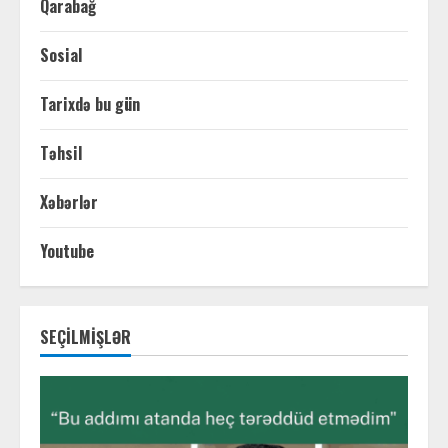
Qarabağ
Sosial
Tarixdə bu gün
Təhsil
Xəbərlər
Youtube
SEÇİLMİŞLƏR