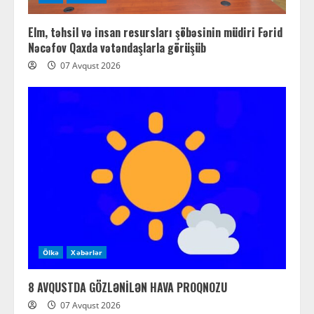
Elm, təhsil və insan resursları şöbəsinin müdiri Fərid
Nəcəfov Qaxda vətəndaşlarla görüşüb
07 Avqust 2026
Ölkə
Xəbərlər
8 AVQUSTDA GÖZLƏNİLƏN HAVA PROQNOZU
07 Avqust 2026