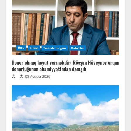
Ölkə
Sosial
Tarixdə bu gün
Xəbərlər
Donor olmaq həyat verməkdir: Rövşən Hüseynov orqan
donorluğunun əhəmiyyətindən danışıb
08 Avqust 2026