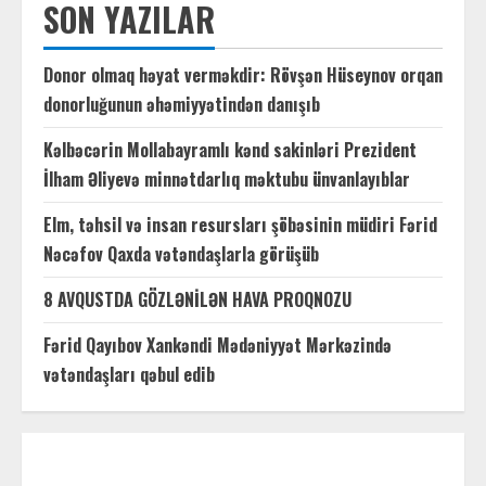
SON YAZILAR
Donor olmaq həyat verməkdir: Rövşən Hüseynov orqan
donorluğunun əhəmiyyətindən danışıb
Kəlbəcərin Mollabayramlı kənd sakinləri Prezident
İlham Əliyevə minnətdarlıq məktubu ünvanlayıblar
Elm, təhsil və insan resursları şöbəsinin müdiri Fərid
Nəcəfov Qaxda vətəndaşlarla görüşüb
8 AVQUSTDA GÖZLƏNİLƏN HAVA PROQNOZU
Fərid Qayıbov Xankəndi Mədəniyyət Mərkəzində
vətəndaşları qəbul edib