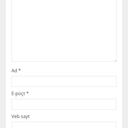
a
d
i
n
g
Ad
*
E-poçt
*
Veb sayt