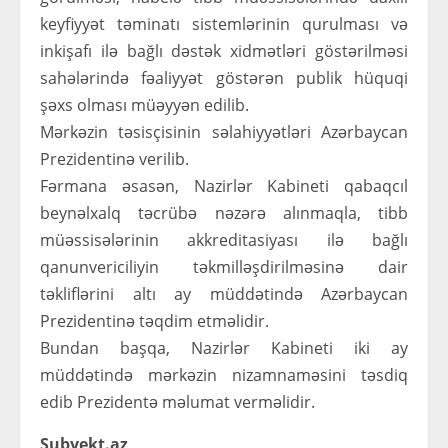
keyfiyyət təminatı sistemlərinin qurulması və
inkişafı ilə bağlı dəstək xidmətləri göstərilməsi
sahələrində fəaliyyət göstərən publik hüquqi
şəxs olması müəyyən edilib.
Mərkəzin təsisçisinin səlahiyyətləri Azərbaycan
Prezidentinə verilib.
Fərmana əsasən, Nazirlər Kabineti qabaqcıl
beynəlxalq təcrübə nəzərə alınmaqla, tibb
müəssisələrinin akkreditasiyası ilə bağlı
qanunvericiliyin təkmilləşdirilməsinə dair
təkliflərini altı ay müddətində Azərbaycan
Prezidentinə təqdim etməlidir.
Bundan başqa, Nazirlər Kabineti iki ay
müddətində mərkəzin nizamnaməsini təsdiq
edib Prezidentə məlumat verməlidir.
Subyekt.az