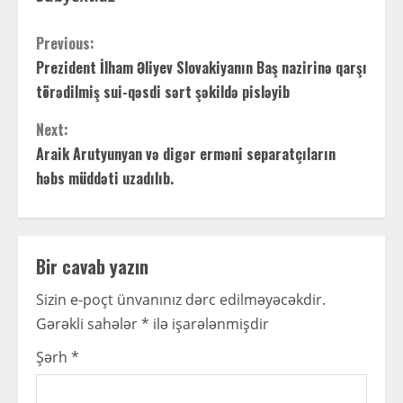
C
Previous:
Prezident İlham Əliyev Slovakiyanın Baş nazirinə qarşı
o
törədilmiş sui-qəsdi sərt şəkildə pisləyib
n
Next:
t
Araik Arutyunyan və digər erməni separatçıların
həbs müddəti uzadılıb.
i
n
Bir cavab yazın
u
Sizin e-poçt ünvanınız dərc edilməyəcəkdir.
e
Gərəkli sahələr
*
ilə işarələnmişdir
R
Şərh
*
e