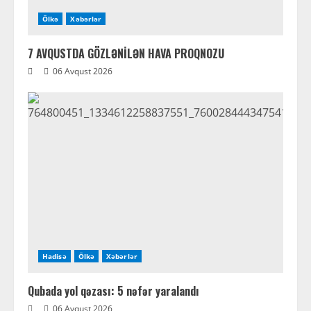
Ölkə
Xəbərlər
7 AVQUSTDA GÖZLƏNİLƏN HAVA PROQNOZU
06 Avqust 2026
Hadisə
Ölkə
Xəbərlər
Qubada yol qəzası: 5 nəfər yaralandı
06 Avqust 2026