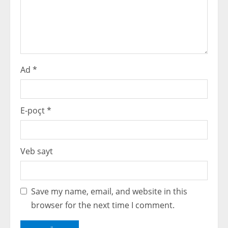
i
n
g
Ad
*
E-poçt
*
Veb sayt
Save my name, email, and website in this
browser for the next time I comment.