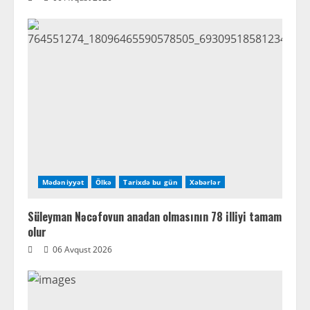
Mədəniyyət
Ölkə
Tarixdə bu gün
Xəbərlər
Süleyman Nəcəfovun anadan olmasının 78 illiyi tamam
olur
06 Avqust 2026