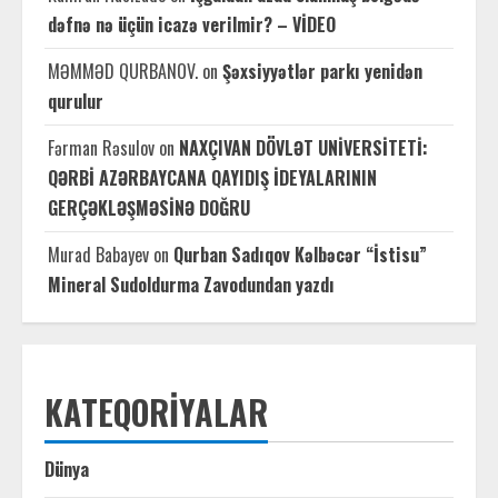
dəfnə nə üçün icazə verilmir? – VİDEO
MƏMMƏD QURBANOV.
on
Şəxsiyyətlər parkı yenidən
qurulur
Fərman Rəsulov
on
NAXÇIVAN DÖVLƏT UNİVERSİTETİ:
QƏRBİ AZƏRBAYCANA QAYIDIŞ İDEYALARININ
GERÇƏKLƏŞMƏSİNƏ DOĞRU
Murad Babayev
on
Qurban Sadıqov Kəlbəcər “İstisu”
Mineral Sudoldurma Zavodundan yazdı
KATEQORIYALAR
Dünya