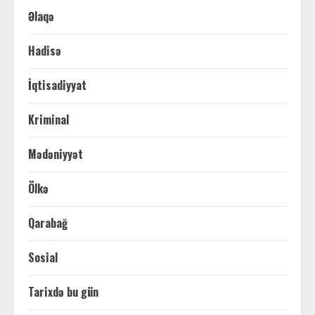
Əlaqə
Hadisə
İqtisadiyyat
Kriminal
Mədəniyyət
Ölkə
Qarabağ
Sosial
Tarixdə bu gün