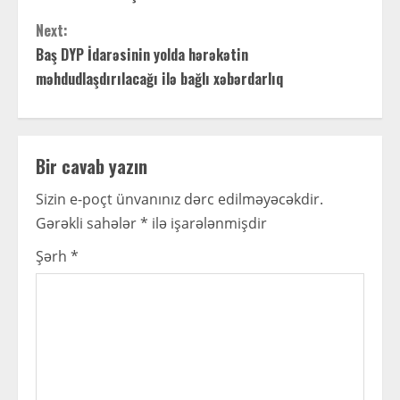
n
Next:
t
Baş DYP İdarəsinin yolda hərəkətin
məhdudlaşdırılacağı ilə bağlı xəbərdarlıq
i
n
Bir cavab yazın
u
Sizin e-poçt ünvanınız dərc edilməyəcəkdir.
e
Gərəkli sahələr
*
ilə işarələnmişdir
R
Şərh
*
e
a
d