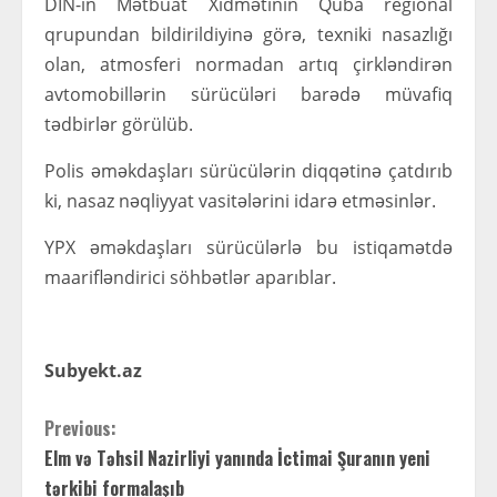
DİN-in Mətbuat Xidmətinin Quba regional
qrupundan bildirildiyinə görə, texniki nasazlığı
olan, atmosferi normadan artıq çirkləndirən
avtomobillərin sürücüləri barədə müvafiq
tədbirlər görülüb.
Polis əməkdaşları sürücülərin diqqətinə çatdırıb
ki, nasaz nəqliyyat vasitələrini idarə etməsinlər.
YPX əməkdaşları sürücülərlə bu istiqamətdə
maarifləndirici söhbətlər aparıblar.
Subyekt.az
C
Previous:
Elm və Təhsil Nazirliyi yanında İctimai Şuranın yeni
o
tərkibi formalaşıb