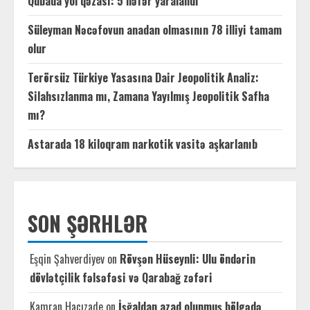
Qubada yol qəzası: 5 nəfər yaralandı
Süleyman Nəcəfovun anadan olmasının 78 illiyi tamam
olur
Terörsüz Türkiye Yasasına Dair Jeopolitik Analiz:
Silahsızlanma mı, Zamana Yayılmış Jeopolitik Safha
mı?
Astarada 18 kiloqram narkotik vasitə aşkarlanıb
SON ŞƏRHLƏR
Eşqin Şahverdiyev
on
Rövşən Hüseynli: Ulu öndərin
dövlətçilik fəlsəfəsi və Qarabağ zəfəri
Kamran Hacızade
on
İşğaldan azad olunmuş bölgədə