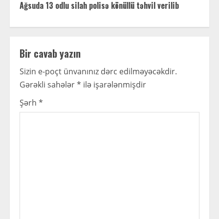
t
Ağsuda 13 odlu silah polisə könüllü təhvil verilib
i
n
Bir cavab yazın
u
Sizin e-poçt ünvanınız dərc edilməyəcəkdir.
Gərəkli sahələr
*
ilə işarələnmişdir
e
Şərh
*
R
e
a
d
i
n