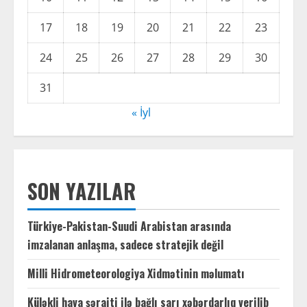
17
18
19
20
21
22
23
24
25
26
27
28
29
30
31
« İyl
SON YAZILAR
Türkiye-Pakistan-Suudi Arabistan arasında
imzalanan anlaşma, sadece stratejik değil
Milli Hidrometeorologiya Xidmətinin məlumatı
Küləkli hava şəraiti ilə bağlı sarı xəbərdarlıq verilib