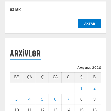
AXTAR
AXTAR
ARXIVLƏR
Avqust 2026
BE
ÇA
Ç
CA
C
Ş
B
1
2
3
4
5
6
7
8
9
10
11
12
13
14
15
16