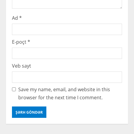
g
Ad
*
E-poçt
*
Veb sayt
Save my name, email, and website in this
browser for the next time I comment.