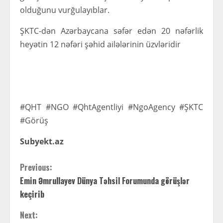
olduğunu vurğulayıblar.
ŞKTC-dən Azərbaycana səfər edən 20 nəfərlik
heyətin 12 nəfəri şəhid ailələrinin üzvləridir
#QHT #NGO #QhtAgentliyi #NgoAgency #ŞKTC
#Görüş
Subyekt.az
C
Previous:
Emin Əmrullayev Dünya Təhsil Forumunda görüşlər
o
keçirib
n
Next: