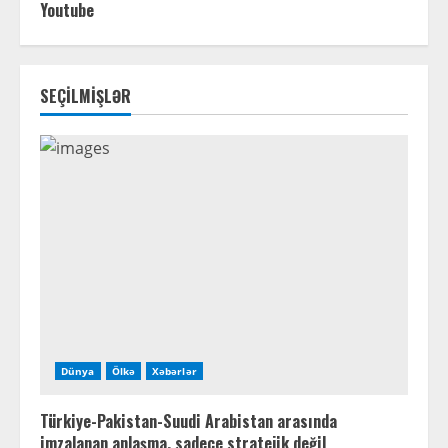
Youtube
SEÇİLMİŞLƏR
Dünya
Ölkə
Xəbərlər
Türkiye-Pakistan-Suudi Arabistan arasında
imzalanan anlaşma, sadece stratejik değil