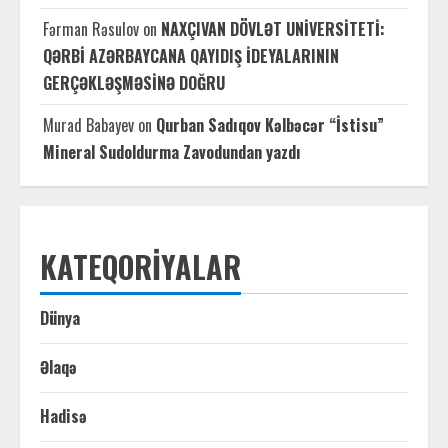
Fərman Rəsulov
on
NAXÇIVAN DÖVLƏT UNİVERSİTETİ:
QƏRBİ AZƏRBAYCANA QAYIDIŞ İDEYALARININ
GERÇƏKLƏŞMƏSİNƏ DOĞRU
Murad Babayev
on
Qurban Sadıqov Kəlbəcər “İstisu”
Mineral Sudoldurma Zavodundan yazdı
KATEQORIYALAR
Dünya
Əlaqə
Hadisə