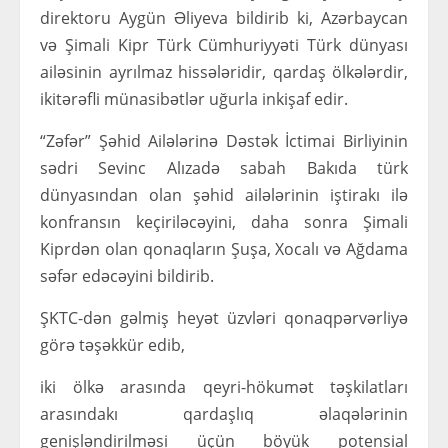
direktoru Aygün Əliyeva bildirib ki, Azərbaycan
və Şimali Kipr Türk Cümhuriyyəti Türk dünyası
ailəsinin ayrılmaz hissələridir, qardaş ölkələrdir,
ikitərəfli münasibətlər uğurla inkişaf edir.
“Zəfər” Şəhid Ailələrinə Dəstək İctimai Birliyinin
sədri Sevinc Alızadə sabah Bakıda türk
dünyasından olan şəhid ailələrinin iştirakı ilə
konfransın keçiriləcəyini, daha sonra Şimali
Kiprdən olan qonaqların Şuşa, Xocalı və Ağdama
səfər edəcəyini bildirib.
ŞKTC-dən gəlmiş heyət üzvləri qonaqpərvərliyə
görə təşəkkür edib,
iki ölkə arasında qeyri-hökumət təşkilatları
arasındakı qardaşlıq əlaqələrinin
genişləndirilməsi üçün böyük potensial