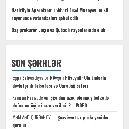
Nazirliyin Aparatının rəhbəri Fuad Musayev İmişli
rayonunda vətəndaşları qəbul edib
Baş prokuror Laçın və Qubadlı rayonlarında olub
SON ŞƏRHLƏR
Eşqin Şahverdiyev
on
Rövşən Hüseynli: Ulu öndərin
dövlətçilik fəlsəfəsi və Qarabağ zəfəri
Kamran Hacızade
on
İşğaldan azad olunmuş bölgədə
dəfnə nə üçün icazə verilmir? – VİDEO
MƏMMƏD QURBANOV.
on
Şəxsiyyətlər parkı yenidən
qurulur