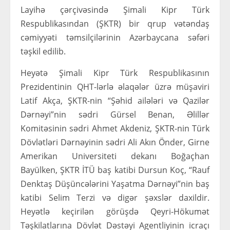
Layihə çərçivəsində Şimali Kipr Türk
Respublikasından (ŞKTR) bir qrup vətəndaş
cəmiyyəti təmsilçilərinin Azərbaycana səfəri
təşkil edilib.
Heyətə Şimali Kipr Türk Respublikasının
Prezidentinin QHT-lərlə əlaqələr üzrə müşaviri
Latif Akça, ŞKTR-nin “Şəhid ailələri və Qazilər
Dərnəyi”nin sədri Gürsel Benan, Əlillər
Komitəsinin sədri Ahmet Akdeniz, ŞKTR-nin Türk
Dövlətləri Dərnəyinin sədri Ali Akın Önder, Girne
Amerikan Universiteti dekanı Boğaçhan
Bayülken, ŞKTR İTÜ baş katibi Dursun Koç, “Rauf
Denktaş Düşüncələrini Yaşatma Dərnəyi”nin baş
katibi Selim Terzi və digər şəxslər daxildir.
Heyətlə keçirilən görüşdə Qeyri-Hökumət
Təşkilatlarına Dövlət Dəstəyi Agentliyinin icraçı