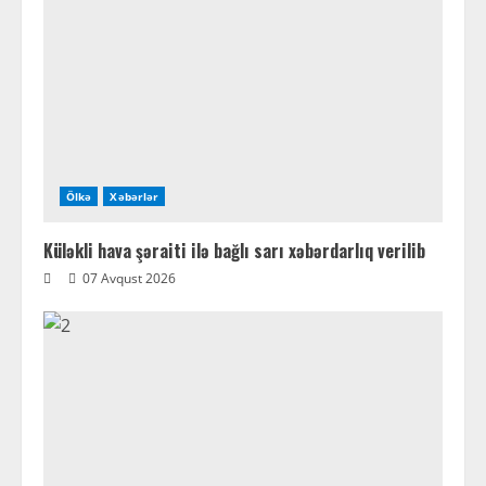
Ölkə
Xəbərlər
Küləkli hava şəraiti ilə bağlı sarı xəbərdarlıq verilib
07 Avqust 2026