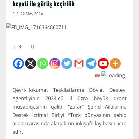
heyəti ilə görüş keçirilib
22 May 2024
3
Qeyri-Hökumət Təşkilatlarına Dövlət Dəstəyi
Agentliyinin 2024-cü il üzrə böyük qrant
müsabiqəsinin qalibi “Zəfər” Şəhid Ailələrinə
Dəstək İctimai Birliyi “Türk dünyasının şəhid
ailələri arasında əlaqələrin inkişafı” layihəsini icra
edir.