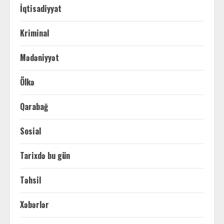
İqtisadiyyat
Kriminal
Mədəniyyət
Ölkə
Qarabağ
Sosial
Tarixdə bu gün
Təhsil
Xəbərlər