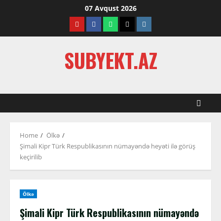
Skip
07 Avqust 2026
to
Youtube
Facebook
Whatsapp
Twitter
Instagram
content
SUBYEKT.AZ
Home
Ölkə
Şimali Kipr Türk Respublikasının nümayəndə heyəti ilə görüş
keçirilib
Ölkə
Şimali Kipr Türk Respublikasının nümayəndə