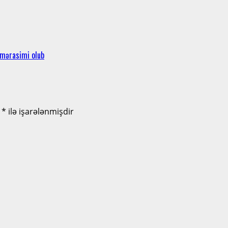
 mərasimi olub
r
*
ilə işarələnmişdir