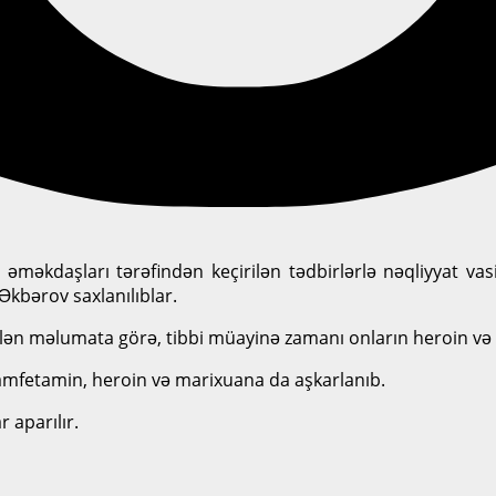
əməkdaşları tərəfindən keçirilən tədbirlərlə nəqliyyat vasi
Əkbərov saxlanılıblar.
lən məlumata görə, tibbi müayinə zamanı onların heroin və 
tamfetamin, heroin və marixuana da aşkarlanıb.
 aparılır.