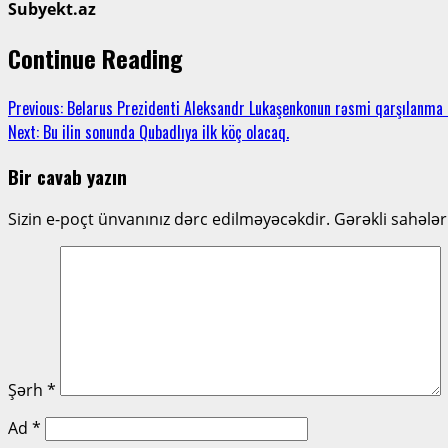
Subyekt.az
Continue Reading
Previous:
Belarus Prezidenti Aleksandr Lukaşenkonun rəsmi qarşılanma
Next:
Bu ilin sonunda Qubadlıya ilk köç olacaq.
Bir cavab yazın
Sizin e-poçt ünvanınız dərc edilməyəcəkdir.
Gərəkli sahələ
Şərh
*
Ad
*