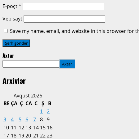
E-poçt
*
Veb sayt
Save my name, email, and website in this browser for t
Axtar
Axtar
Arxivlər
Avqust 2026
BE
ÇA
Ç
CA
C
Ş
B
1
2
3
4
5
6
7
8
9
10
11
12
13
14
15
16
17
18
19
20
21
22
23