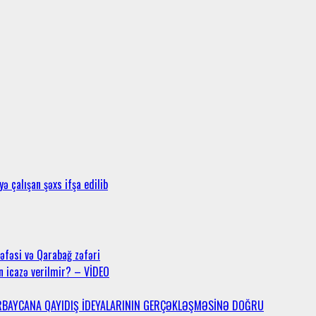
ə çalışan şəxs ifşa edilib
səfəsi və Qarabağ zəfəri
n icazə verilmir? – VİDEO
ƏRBAYCANA QAYIDIŞ İDEYALARININ GERÇƏKLƏŞMƏSİNƏ DOĞRU