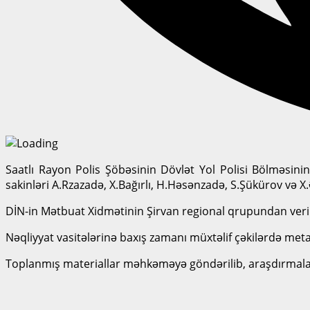
Saatlı Rayon Polis Şöbəsinin Dövlət Yol Polisi Bölməsinin 
sakinləri A.Rzazadə, X.Bağırlı, H.Həsənzadə, S.Şükürov və X.
DİN-in Mətbuat Xidmətinin Şirvan regional qrupundan veri
Nəqliyyat vasitələrinə baxış zamanı müxtəlif çəkilərdə me
Toplanmış materiallar məhkəməyə göndərilib, araşdırmalar