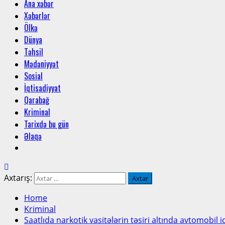
Ana xəbər
Xəbərlər
Ölkə
Dünya
Təhsil
Mədəniyyət
Sosial
İqtisadiyyat
Qarabağ
Kriminal
Tarixdə bu gün
Əlaqə
Axtarış:
Home
Kriminal
Saatlıda narkotik vasitələrin təsiri altında avtomobil