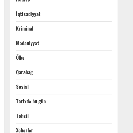
İqtisadiyyat
Kriminal
Mədəniyyət
Ölkə
Qarabağ
Sosial
Tarixdə bu gün
Təhsil
Xəbərlər