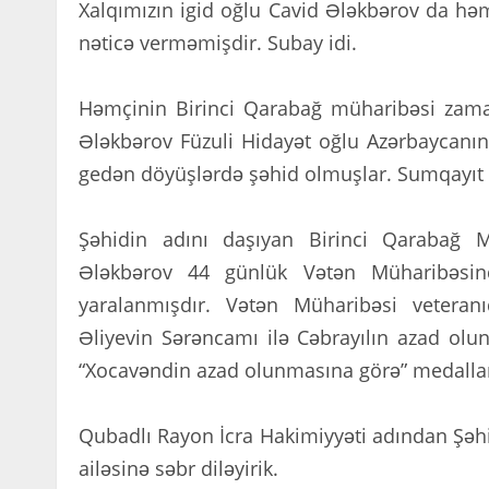
Xalqımızın igid oğlu Cavid Ələkbərov da həm
nəticə verməmişdir. Subay idi.
Həmçinin Birinci Qarabağ müharibəsi zama
Ələkbərov Füzuli Hidayət oğlu Azərbaycanın
gedən döyüşlərdə şəhid olmuşlar. Sumqayıt 
Şəhidin adını daşıyan Birinci Qarabağ M
Ələkbərov 44 günlük Vətən Müharibəsin
yaralanmışdır. Vətən Müharibəsi veteranı
Əliyevin Sərəncamı ilə Cəbrayılın azad olu
“Xocavəndin azad olunmasına görə” medalları
Qubadlı Rayon İcra Hakimiyyəti adından Şəhidi
ailəsinə səbr diləyirik.