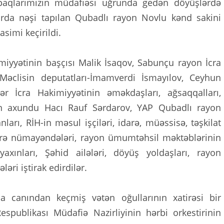
orpaqlarımızın müdafiəsi uğrunda gedən döyüşlərdə
ırda nəşi tapılan Qubadlı rayon Novlu kənd sakini
simi keçirildi.
iyyətinin başçısı Malik İsaqov, Sabunçu rayon İcra
i Məclisin deputatları-İmamverdi İsmayılov, Ceyhun
İcra Hakimiyyətinin əməkdaşları, ağsaqqalları,
nin axundu Hacı Rauf Sərdarov, YAP Qubadlı rayon
ları, RİH-in məsul işçiləri, idarə, müəssisə, təşkilat
 üzrə nümayəndələri, rayon ümumtəhsil məktəblərinin
 yaxınları, Şəhid ailələri, döyüş yoldaşları, rayon
ləri iştirak edirdilər.
a canından keçmiş vətən oğullarının xatirəsi bir
espublikası Müdafiə Nazirliyinin hərbi orkestirinin