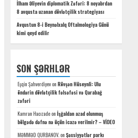
İlham Əliyevin diplomatik Zəfəri: 8 noyabrdan
8 avqusta uzanan dövlətçilik strategiyası
Avqustun 8-i Beynəlxalq Oftalmologiya Günü
kimi qeyd edilir
SON ŞƏRHLƏR
Eşqin Şahverdiyev
on
Rövşən Hüseynli: Ulu
öndərin dövlətçilik fəlsəfəsi və Qarabağ
zəfəri
Kamran Hacızade
on
İşğaldan azad olunmuş
bölgədə dəfnə nə üçün icazə verilmir? – VİDEO
MƏMMƏD QURBANOV.
on
Şəxsiyyətlər parkı