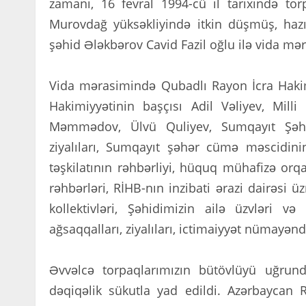
zamanı, 16 fevral 1994-cü il tarixində t
Murovdağ yüksəkliyində itkin düşmüş, haz
şəhid Ələkbərov Cavid Fazil oğlu ilə vida məra
Vida mərasimində Qubadlı Rayon İcra Hakim
Hakimiyyətinin başçısı Adil Vəliyev, Mill
Məmmədov, Ülvü Quliyev, Sumqayıt Şəhər 
ziyalıları, Sumqayıt şəhər cümə məscidi
təşkilatının rəhbərliyi, hüquq mühafizə orqan
rəhbərləri, RİHB-nın inzibati ərazi dairəsi
kollektivləri, Şəhidimizin ailə üzvləri və
ağsaqqalları, ziyalıları, ictimaiyyət nümayəndə
Əvvəlcə torpaqlarımızın bütövlüyü uğrund
dəqiqəlik sükutla yad edildi. Azərbaycan R