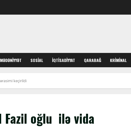
MƏDƏNIYYƏT
SOSIAL
İQTISADIYYAT
QARABAĞ
KRIMINAL
rasimi keçirildi
Fazil oğlu ilə vida