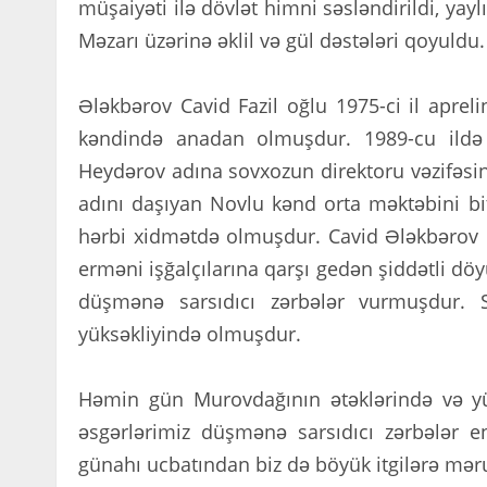
müşaiyəti ilə dövlət himni səsləndirildi, yay
Məzarı üzərinə əklil və gül dəstələri qoyuldu.
Ələkbərov Cavid Fazil oğlu 1975-ci il apr
kəndində anadan olmuşdur. 1989-cu ildə 
Heydərov adına sovxozun direktoru vəzifəs
adını daşıyan Novlu kənd orta məktəbini biti
hərbi xidmətdə olmuşdur. Cavid Ələkbərov 
erməni işğalçılarına qarşı gedən şiddətli döy
düşmənə sarsıdıcı zərbələr vurmuşdur. 
yüksəkliyində olmuşdur.
Həmin gün Murovdağının ətəklərində və yük
əsgərlərimiz düşmənə sarsıdıcı zərbələr end
günahı ucbatından biz də böyük itgilərə məru