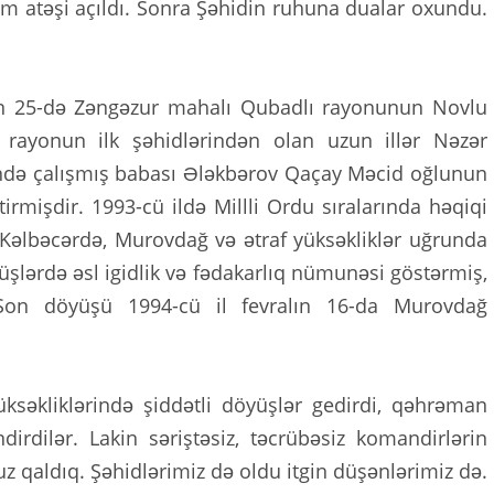
lım atəşi açıldı. Sonra Şəhidin ruhuna dualar oxundu.
elin 25-də Zəngəzur mahalı Qubadlı rayonunun Novlu
rayonun ilk şəhidlərindən olan uzun illər Nəzər
ində çalışmış babası Ələkbərov Qaçay Məcid oğlunun
rmişdir. 1993-cü ildə Millli Ordu sıralarında həqiqi
Kəlbəcərdə, Murovdağ və ətraf yüksəkliklər uğrunda
üşlərdə əsl igidlik və fədakarlıq nümunəsi göstərmiş,
Son döyüşü 1994-cü il fevralın 16-da Murovdağ
səkliklərində şiddətli döyüşlər gedirdi, qəhrəman
irdilər. Lakin səriştəsiz, təcrübəsiz komandirlərin
z qaldıq. Şəhidlərimiz də oldu itgin düşənlərimiz də.