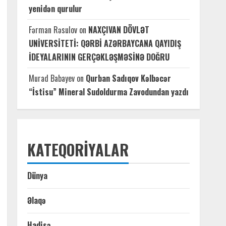
yenidən qurulur
Fərman Rəsulov
on
NAXÇIVAN DÖVLƏT
UNİVERSİTETİ: QƏRBİ AZƏRBAYCANA QAYIDIŞ
İDEYALARININ GERÇƏKLƏŞMƏSİNƏ DOĞRU
Murad Babayev
on
Qurban Sadıqov Kəlbəcər
“İstisu” Mineral Sudoldurma Zavodundan yazdı
KATEQORIYALAR
Dünya
Əlaqə
Hadisə