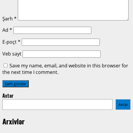
Şərh
*
Ad
*
E-poçt
*
Veb sayt
Save my name, email, and website in this browser for
the next time I comment.
Axtar
Axtar
Arxivlər