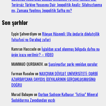
Terörsüz Türkiye Yasasına Dair Jeopolitik Analiz: Silahsızlanma
mı, Zamana Yayılmış Jeopolitik Safha mı?
Son şərhlər
Eşqin Şahverdiyev
on
Rövşən Hüseynli: Ulu öndərin dövlətçilik
fəlsəfəsi və Qarabağ zəfəri
Kamran Hacızade
on
İşğaldan azad olunmuş bölgədə dəfnə nə
üçün icazə verilmir? – VİDEO
MƏMMƏD QURBANOV.
on
Şəxsiyyətlər parkı yenidən qurulur
Fərman Rəsulov
on
NAXÇIVAN DÖVLƏT UNİVERSİTETİ: QƏRBİ
AZƏRBAYCANA QAYIDIŞ İDEYALARININ GERÇƏKLƏŞMƏSİNƏ
DOĞRU
Murad Babayev
on
Qurban Sadıqov Kəlbəcər “İstisu” Mineral
Sudoldurma Zavodundan yazdı