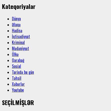
Kateqoriyalar
Dünya
Əlaqə
Hadisə
İqtisadiyyat
Kriminal
Mədəniyyət
Ölkə
Qarabağ
Sosial
Tarixdə bu gün
Təhsil
Xəbərlər
Youtube
SEÇİLMİŞLƏR