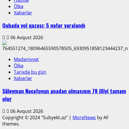
Ölkə
Xəbərlər
Qubada yol qəzası: 5 nəfər yaralandı
06 Avqust 2026
Mədəniyyət
Ölkə
Tarixdə bu gün
Xəbərlər
Süleyman Nəcəfovun anadan olmasının 78 illiyi tamam
olur
06 Avqust 2026
Copyright © 2024 "Subyekt.az"
|
MoreNews
by AF
themes.