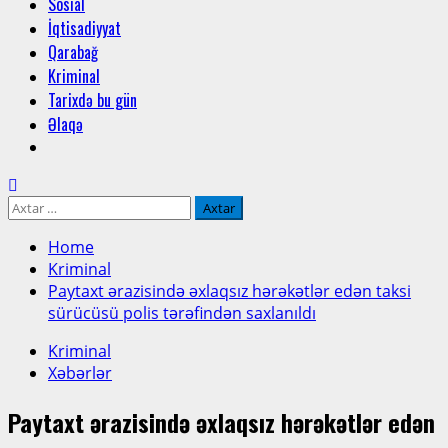
Sosial
İqtisadiyyat
Qarabağ
Kriminal
Tarixdə bu gün
Əlaqə
Axtarış:
Home
Kriminal
Paytaxt ərazisində əxlaqsız hərəkətlər edən taksi
sürücüsü polis tərəfindən saxlanıldı
Kriminal
Xəbərlər
Paytaxt ərazisində əxlaqsız hərəkətlər edən