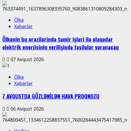
Ölkə
Xəbərlər
Ölkənin bu ərazilərində təmir işləri ilə əlaqədar
elektrik enerjisinin verilişində fasilələr yaranacaq
07 Avqust 2026
Ölkə
Xəbərlər
7 AVQUSTDA GÖZLƏNİLƏN HAVA PROQNOZU
06 Avqust 2026
Hadisə