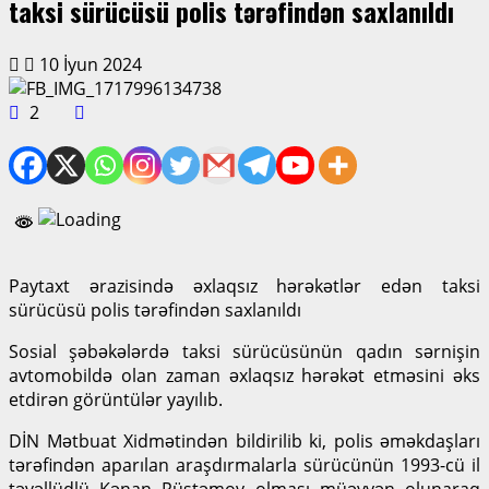
taksi sürücüsü polis tərəfindən saxlanıldı
10 İyun 2024
2
Paytaxt ərazisində əxlaqsız hərəkətlər edən taksi
sürücüsü polis tərəfindən saxlanıldı
Sosial şəbəkələrdə taksi sürücüsünün qadın sərnişin
avtomobildə olan zaman əxlaqsız hərəkət etməsini əks
etdirən görüntülər yayılıb.
DİN Mətbuat Xidmətindən bildirilib ki, polis əməkdaşları
tərəfindən aparılan araşdırmalarla sürücünün 1993-cü il
təvəllüdlü Kənan Rüstəmov olması müəyyən olunaraq