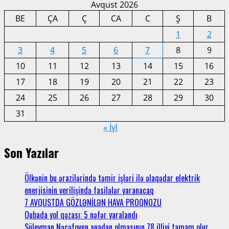
Avqust 2026
BE
ÇA
Ç
CA
C
Ş
B
1
2
3
4
5
6
7
8
9
10
11
12
13
14
15
16
17
18
19
20
21
22
23
24
25
26
27
28
29
30
31
« İyl
Son Yazılar
Ölkənin bu ərazilərində təmir işləri ilə əlaqədar elektrik
enerjisinin verilişində fasilələr yaranacaq
7 AVQUSTDA GÖZLƏNİLƏN HAVA PROQNOZU
Qubada yol qəzası: 5 nəfər yaralandı
Süleyman Nəcəfovun anadan olmasının 78 illiyi tamam olur