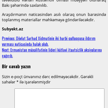
Bakı şəhərində saxlanılıb.
Araşdırmanın nəticəsindən asılı olaraq onun barəsində
toplanmış materiallar məhkəməyə göndəriləcəkdir.
Subyekt.az
Continue
Previous:
Dövlət Sərhəd Xidmətinin iki hərbi qulluqçusu ildırım
vurması nəticəsində həlak olub.
Reading
Next:
Ermənistan müxalifətinin lideri kütləvi itaətsizlik aksiyalarına
çağırıb.
Bir cavab yazın
Sizin e-poçt ünvanınız dərc edilməyəcəkdir.
Gərəkli
sahələr
*
ilə işarələnmişdir