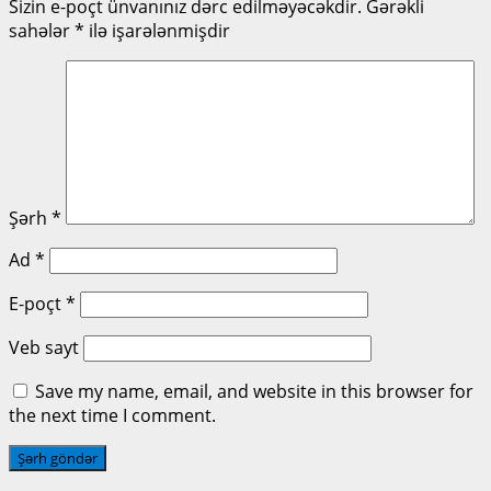
Sizin e-poçt ünvanınız dərc edilməyəcəkdir.
Gərəkli
sahələr
*
ilə işarələnmişdir
Şərh
*
Ad
*
E-poçt
*
Veb sayt
Save my name, email, and website in this browser for
the next time I comment.