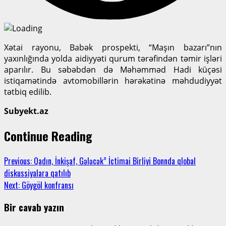
Xətai rayonu, Babək prospekti, “Maşın bazarı”nın
yaxınlığında yolda aidiyyəti qurum tərəfindən təmir işləri
aparılır. Bu səbəbdən də Məhəmməd Hadi küçəsi
istiqamətində avtomobillərin hərəkətinə məhdudiyyət
tətbiq edilib.
Subyekt.az
Continue Reading
Previous:
Qadın, İnkişaf, Gələcək” İctimai Birliyi Bonnda qlobal
diskussiyalara qatılıb
Next:
Göygöl konfransı
Bir cavab yazın