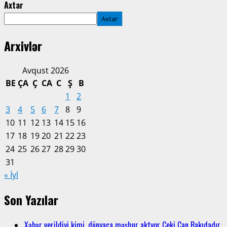
Axtar
Axtar
Arxivlər
Avqust 2026
BE
ÇA
Ç
CA
C
Ş
B
1
2
3
4
5
6
7
8
9
10
11
12
13
14
15
16
17
18
19
20
21
22
23
24
25
26
27
28
29
30
31
« İyl
Son Yazılar
Xəbər verildiyi kimi, dünyaca məşhur aktyor Ceki Çan Bakıdadır