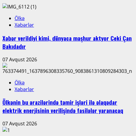
Ölkə
Xəbərlər
Xəbər verildiyi kimi, dünyaca məşhur aktyor Ceki Çan
Bakıdadır
07 Avqust 2026
Ölkə
Xəbərlər
Ölkənin bu ərazilərində təmir işləri ilə əlaqədar
elektrik enerjisinin verilişində fasilələr yaranacaq
07 Avqust 2026