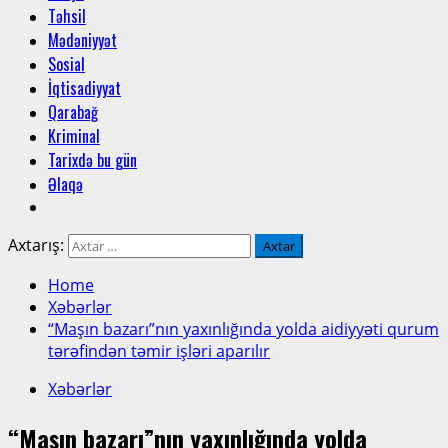
Təhsil
Mədəniyyət
Sosial
İqtisadiyyat
Qarabağ
Kriminal
Tarixdə bu gün
Əlaqə
Axtarış:
Home
Xəbərlər
“Maşın bazarı”nın yaxınlığında yolda aidiyyəti qurum
tərəfindən təmir işləri aparılır
Xəbərlər
“Maşın bazarı”nın yaxınlığında yolda