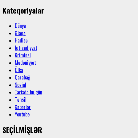
Kateqoriyalar
Dünya
Əlaqə
Hadisə
İqtisadiyyat
Kriminal
Mədəniyyət
Ölkə
Qarabağ
Sosial
Tarixdə bu gün
Təhsil
Xəbərlər
Youtube
SEÇİLMİŞLƏR