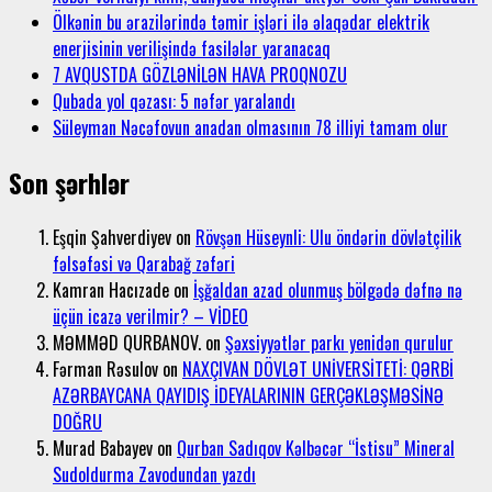
Ölkənin bu ərazilərində təmir işləri ilə əlaqədar elektrik
enerjisinin verilişində fasilələr yaranacaq
7 AVQUSTDA GÖZLƏNİLƏN HAVA PROQNOZU
Qubada yol qəzası: 5 nəfər yaralandı
Süleyman Nəcəfovun anadan olmasının 78 illiyi tamam olur
Son şərhlər
Eşqin Şahverdiyev
on
Rövşən Hüseynli: Ulu öndərin dövlətçilik
fəlsəfəsi və Qarabağ zəfəri
Kamran Hacızade
on
İşğaldan azad olunmuş bölgədə dəfnə nə
üçün icazə verilmir? – VİDEO
MƏMMƏD QURBANOV.
on
Şəxsiyyətlər parkı yenidən qurulur
Fərman Rəsulov
on
NAXÇIVAN DÖVLƏT UNİVERSİTETİ: QƏRBİ
AZƏRBAYCANA QAYIDIŞ İDEYALARININ GERÇƏKLƏŞMƏSİNƏ
DOĞRU
Murad Babayev
on
Qurban Sadıqov Kəlbəcər “İstisu” Mineral
Sudoldurma Zavodundan yazdı