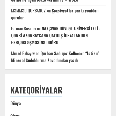
MƏMMƏD QURBANOV.
on
Şəxsiyyətlər parkı yenidən
qurulur
Fərman Rəsulov
on
NAXÇIVAN DÖVLƏT UNİVERSİTETİ:
QƏRBİ AZƏRBAYCANA QAYIDIŞ İDEYALARININ
GERÇƏKLƏŞMƏSİNƏ DOĞRU
Murad Babayev
on
Qurban Sadıqov Kəlbəcər “İstisu”
Mineral Sudoldurma Zavodundan yazdı
KATEQORIYALAR
Dünya