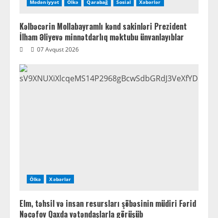
Mədəniyyət
Ölkə
Qarabağ
Sosial
Xəbərlər
Kəlbəcərin Mollabayramlı kənd sakinləri Prezident
İlham Əliyevə minnətdarlıq məktubu ünvanlayıblar
07 Avqust 2026
Ölkə
Xəbərlər
Elm, təhsil və insan resursları şöbəsinin müdiri Fərid
Nəcəfov Qaxda vətəndaşlarla görüşüb