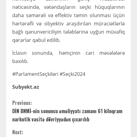
nəticəsində, vətəndaşların seçki hüquqlarının
daha səmərəli və effektiv təmin olunması üçün
hərtərəfli və obyektiv araşdırılan müraciətlərlə
bağlı qanunvericiliyin tələblərinə uyğun müvafiq
qərarlar qəbul edilib.
İclasın sonunda, həmçinin cari məsələlərə
baxılıb.
#ParlamentSeçkiləri #Seçki2024
Subyekt.az
C
Previous:
DİN BNMİ-nin sonuncu əməliyyatı zamanı 61 kiloqram
o
narkotik vasitə dövriyyədən çıxarılıb
n
Next: