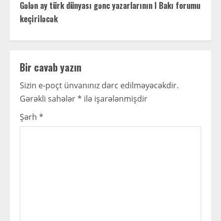
t
Gələn ay türk dünyası gənc yazarlarının I Bakı forumu
keçiriləcək
i
n
Bir cavab yazın
u
Sizin e-poçt ünvanınız dərc edilməyəcəkdir.
e
Gərəkli sahələr
*
ilə işarələnmişdir
R
Şərh
*
e
a
d
i
n