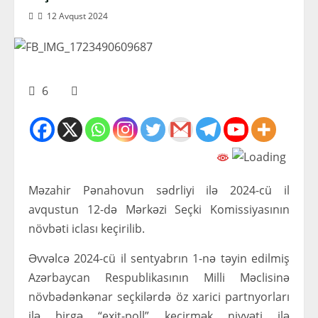
12 Avqust 2024
6
Məzahir Pənahovun sədrliyi ilə 2024-cü il
avqustun 12-də Mərkəzi Seçki Komissiyasının
növbəti iclası keçirilib.
Əvvəlcə 2024-cü il sentyabrın 1-nə təyin edilmiş
Azərbaycan Respublikasının Milli Məclisinə
növbədənkənar seçkilərdə öz xarici partnyorları
ilə birgə “exit-poll” keçirmək niyyəti ilə