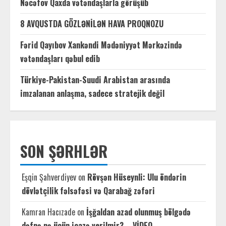
Nəcəfov Qaxda vətəndaşlarla görüşüb
8 AVQUSTDA GÖZLƏNİLƏN HAVA PROQNOZU
Fərid Qayıbov Xankəndi Mədəniyyət Mərkəzində
vətəndaşları qəbul edib
Türkiye-Pakistan-Suudi Arabistan arasında
imzalanan anlaşma, sadece stratejik değil
SON ŞƏRHLƏR
Eşqin Şahverdiyev
on
Rövşən Hüseynli: Ulu öndərin
dövlətçilik fəlsəfəsi və Qarabağ zəfəri
Kamran Hacızade
on
İşğaldan azad olunmuş bölgədə
dəfnə nə üçün icazə verilmir? – VİDEO