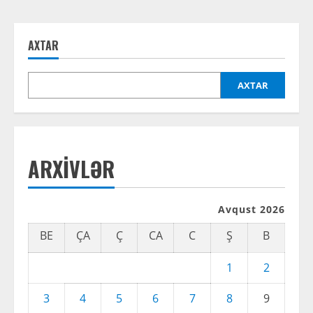
AXTAR
AXTAR
ARXIVLƏR
Avqust 2026
BE
ÇA
Ç
CA
C
Ş
B
1
2
3
4
5
6
7
8
9