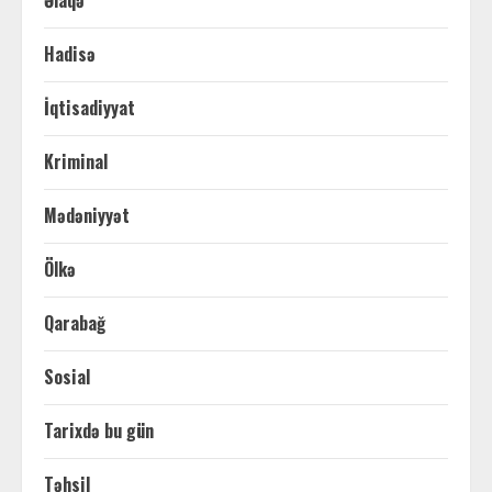
Əlaqə
Hadisə
İqtisadiyyat
Kriminal
Mədəniyyət
Ölkə
Qarabağ
Sosial
Tarixdə bu gün
Təhsil