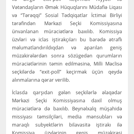
Vətəndaşların Əmək Hüquqlarını Müdafiə Liqası
və “Tərəqqi” Sosial Tədqiqatlar İctimai Birliyi
tərəfindən Mərkəzi Seçki Komissiyasına
ünvanlanan müraciətlərə baxılıb. Komissiya
üzvləri və iclas iştirakçıları bu barədə ətraflı
məlumatlandırıldıqdan və aparılan geniş
müzakirələrdən sonra sözügedən qurumların
müraciətlərinin təmin edilməsinə, Milli Məclisə
seçkilərdə “exit-poll” keçirmək üçün qeydə
alınmalarına qərar verilib.
İclasda qarşıdan gələn seçkilərlə əlaqədar
Mərkəzi Seçki Komissiyasına daxil olmuş
müraciətlərə də baxılıb. Beynəlxalq müşahidə
missiyası təmsilçiləri, media mənsubları və
maraqlı subyektlərin bilavasitə iştirakı ilə
Komissiya üzvlərinin geniş müzakirəsi