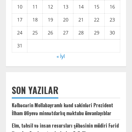
10
11
12
13
14
15
16
17
18
19
20
21
22
23
24
25
26
27
28
29
30
31
« İyl
SON YAZILAR
Kəlbəcərin Mollabayramlı kənd sakinləri Prezident
İlham Əliyevə minnətdarlıq məktubu ünvanlayıblar
Elm, təhsil və insan resursları şöbəsinin müdiri Fərid