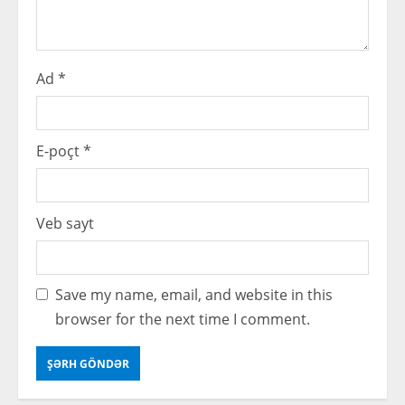
g
Ad
*
E-poçt
*
Veb sayt
Save my name, email, and website in this
browser for the next time I comment.