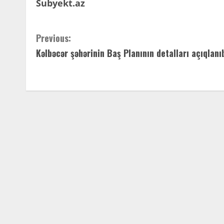
Subyekt.az
C
Previous:
Kəlbəcər şəhərinin Baş Planının detalları açıqlanı
o
n
t
i
n
u
e
R