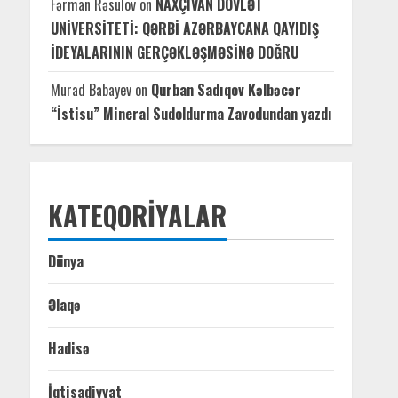
Fərman Rəsulov
on
NAXÇIVAN DÖVLƏT
UNİVERSİTETİ: QƏRBİ AZƏRBAYCANA QAYIDIŞ
İDEYALARININ GERÇƏKLƏŞMƏSİNƏ DOĞRU
Murad Babayev
on
Qurban Sadıqov Kəlbəcər
“İstisu” Mineral Sudoldurma Zavodundan yazdı
KATEQORIYALAR
Dünya
Əlaqə
Hadisə
İqtisadiyyat