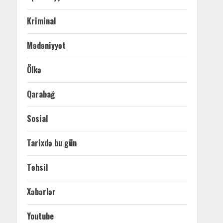
Kriminal
Mədəniyyət
Ölkə
Qarabağ
Sosial
Tarixdə bu gün
Təhsil
Xəbərlər
Youtube