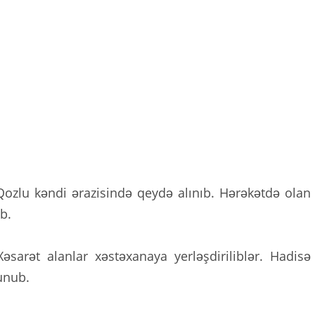
Qozlu kəndi ərazisində qeydə alınıb. Hərəkətdə olan
b.
Xəsarət alanlar xəstəxanaya yerləşdiriliblər. Hadisə
unub.