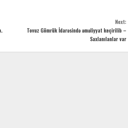
Next:
b.
Tovuz Gömrük İdarəsində əməliyyat keçirilib –
Saxlanılanlar var