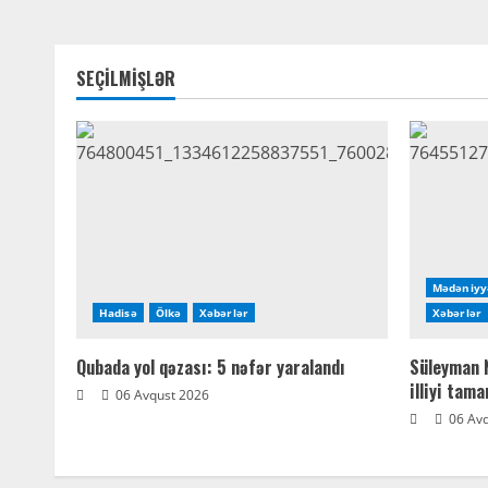
SEÇİLMİŞLƏR
Mədəniyy
Hadisə
Ölkə
Xəbərlər
Xəbərlər
Qubada yol qəzası: 5 nəfər yaralandı
Süleyman 
illiyi tam
06 Avqust 2026
06 Avq