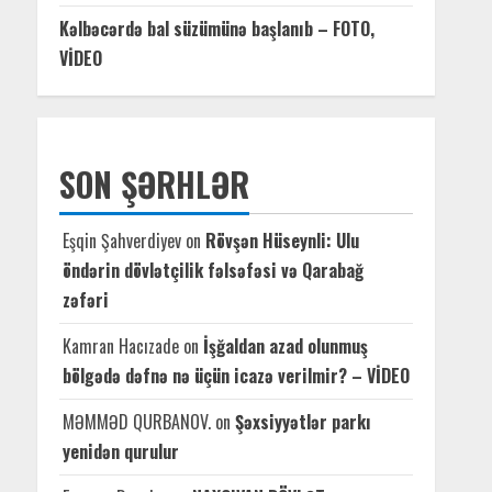
Kəlbəcərdə bal süzümünə başlanıb – FOTO,
VİDEO
SON ŞƏRHLƏR
Eşqin Şahverdiyev
on
Rövşən Hüseynli: Ulu
öndərin dövlətçilik fəlsəfəsi və Qarabağ
zəfəri
Kamran Hacızade
on
İşğaldan azad olunmuş
bölgədə dəfnə nə üçün icazə verilmir? – VİDEO
MƏMMƏD QURBANOV.
on
Şəxsiyyətlər parkı
yenidən qurulur