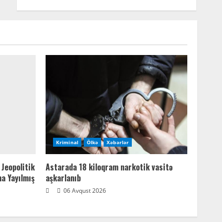
Kriminal
Ölkə
Xəbərlər
 Jeopolitik
Astarada 18 kiloqram narkotik vasitə
na Yayılmış
aşkarlanıb
06 Avqust 2026