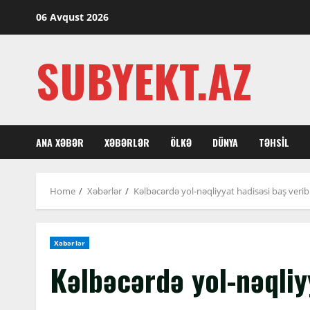
Skip
06 Avqust 2026
to
content
SUBYEKT.AZ
ANA XƏBƏR
XƏBƏRLƏR
ÖLKƏ
DÜNYA
TƏHSIL
Home
Xəbərlər
Kəlbəcərdə yol-nəqliyyat hadisəsi baş verib
Xəbərlər
Kəlbəcərdə yol-nəqliy