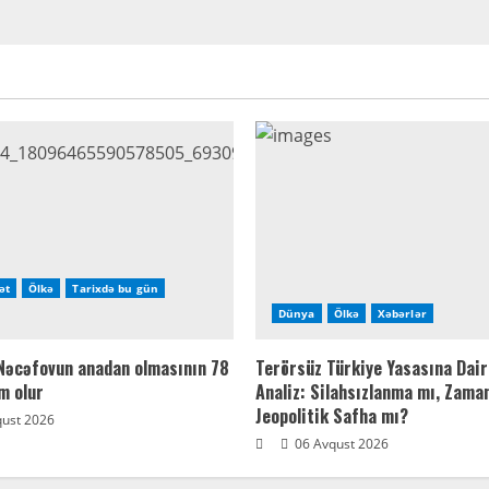
ət
Ölkə
Tarixdə bu gün
Dünya
Ölkə
Xəbərlər
Nəcəfovun anadan olmasının 78
Terörsüz Türkiye Yasasına Dair
am olur
Analiz: Silahsızlanma mı, Zama
Jeopolitik Safha mı?
ust 2026
06 Avqust 2026