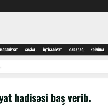
MƏDƏNIYYƏT
SOSIAL
İQTISADIYYAT
QARABAĞ
KRIMINAL
.
yat hadisəsi baş verib.