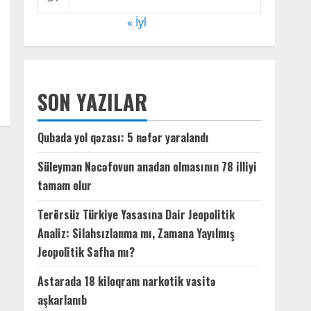
« İyl
SON YAZILAR
Qubada yol qəzası: 5 nəfər yaralandı
Süleyman Nəcəfovun anadan olmasının 78 illiyi
tamam olur
Terörsüz Türkiye Yasasına Dair Jeopolitik
Analiz: Silahsızlanma mı, Zamana Yayılmış
Jeopolitik Safha mı?
Astarada 18 kiloqram narkotik vasitə
aşkarlanıb