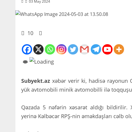
03 May 2024
10
Subyekt.az
xəbər verir ki, hadisə rayonun 
yük avtomobili minik avtomobilli ilə toqquşu
Qəzada 5 nəfərin xəsarət aldığı bildirilir. 
yerinə Kəlbəcər RPŞ-nin əməkdaşları cəlb ol