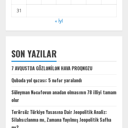
31
« İyl
SON YAZILAR
7 AVQUSTDA GÖZLƏNİLƏN HAVA PROQNOZU
Qubada yol qəzası: 5 nəfər yaralandı
Süleyman Nəcəfovun anadan olmasının 78 illiyi tamam
olur
Terörsüz Türkiye Yasasına Dair Jeopolitik Analiz:
Silahsızlanma mı, Zamana Yayılmış Jeopolitik Safha
mı?