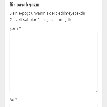
n
Bir cavab yazın
u
Sizin e-poçt ünvanınız dərc edilməyəcəkdir.
Gərəkli sahələr
*
ilə işarələnmişdir
e
Şərh
*
R
e
a
d
i
n
g
Ad
*