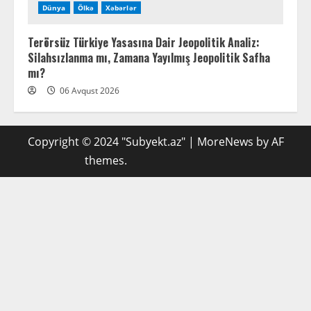
Dünya
Ölkə
Xəbərlər
Terörsüz Türkiye Yasasına Dair Jeopolitik Analiz:
Silahsızlanma mı, Zamana Yayılmış Jeopolitik Safha
mı?
06 Avqust 2026
Copyright © 2024 "Subyekt.az"
|
MoreNews
by AF
themes.