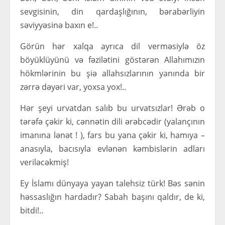
sevgisinin, din qardaşlığının, bərabərliyin
səviyyəsinə baxın e!..
Görün hər xalqa ayrıca dil verməsiylə öz
böyüklüyünü və fəzilətini göstərən Allahımızın
hökmlərinin bu şiə allahsızlarının yanında bir
zərrə dəyəri var, yoxsa yox!..
Hər şeyi urvatdan salıb bu urvatsızlar! Ərəb o
tərəfə çəkir ki, cənnətin dili ərəbcədir (yalançının
imanına lənət ! ), fars bu yana çəkir ki, hamıya –
anasıyla, bacısıyla evlənən kəmbislərin adları
veriləcəkmiş!
Ey İslamı dünyaya yayan talehsiz türk! Bəs sənin
həssaslığın hardadır? Sabah başını qaldır, de ki,
bitdi!..