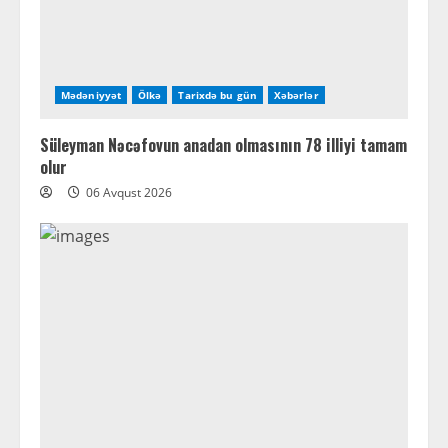
Mədəniyyət
Ölkə
Tarixdə bu gün
Xəbərlər
Süleyman Nəcəfovun anadan olmasının 78 illiyi tamam
olur
06 Avqust 2026