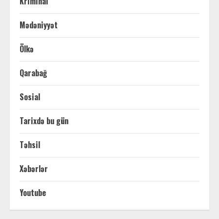
Kriminal
Mədəniyyət
Ölkə
Qarabağ
Sosial
Tarixdə bu gün
Təhsil
Xəbərlər
Youtube