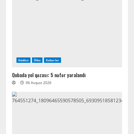
Hadisə
Ölkə
Xəbərlər
Qubada yol qəzası: 5 nəfər yaralandı
06 Avqust 2026