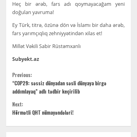
Heç bir ərəb, fars adı qoymayacağam yeni
doğulan yavruma!
Ey Türk, titrə, özünə dön və İslamı bir daha ərəb,
fars yarımçıqlıq zehniyyətindən xilas et!
Millət Vəkili Sabir Rüstəmxanlı
Subyekt.az
C
Previous:
“COP29: səssiz dünyadan səsli dünyaya birgə
o
addımlayaq” adlı tədbir keçirilib
n
Next:
t
Hörmətli QHT nümayəndələri!
i