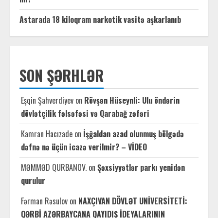
Astarada 18 kiloqram narkotik vasitə aşkarlanıb
SON ŞƏRHLƏR
Eşqin Şahverdiyev
on
Rövşən Hüseynli: Ulu öndərin
dövlətçilik fəlsəfəsi və Qarabağ zəfəri
Kamran Hacızade
on
İşğaldan azad olunmuş bölgədə
dəfnə nə üçün icazə verilmir? – VİDEO
MƏMMƏD QURBANOV.
on
Şəxsiyyətlər parkı yenidən
qurulur
Fərman Rəsulov
on
NAXÇIVAN DÖVLƏT UNİVERSİTETİ:
QƏRBİ AZƏRBAYCANA QAYIDIŞ İDEYALARININ