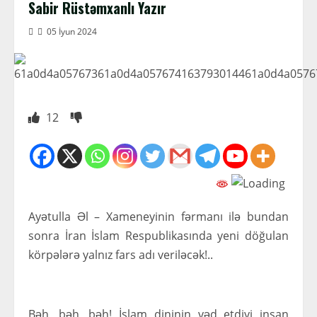
Sabir Rüstəmxanlı Yazır
05 İyun 2024
12
Ayətulla Əl – Xameneyinin fərmanı ilə bundan
sonra İran İslam Respublikasında yeni döğulan
körpələrə yalnız fars adı veriləcək!..
Bəh, bəh, bəh! İslam dininin vəd etdiyi insan