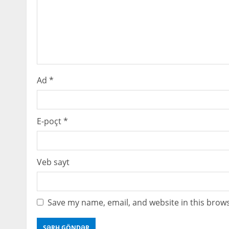
e
a
d
i
Ad
*
n
g
E-poçt
*
Veb sayt
Save my name, email, and website in this brows