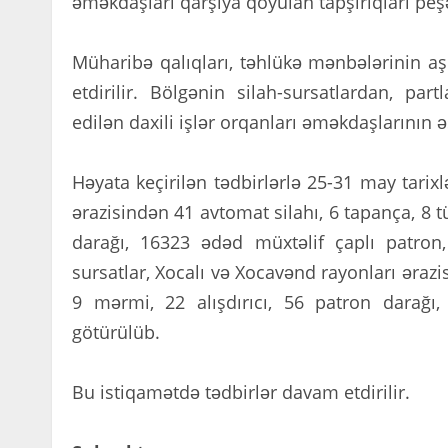
əməkdaşları qarşıya qoyulan tapşırıqları peşək
Müharibə qalıqları, təhlükə mənbələrinin aşk
etdirilir. Bölgənin silah-sursatlardan, pa
edilən daxili işlər orqanları əməkdaşlarının ə
Həyata keçirilən tədbirlərlə 25-31 may tarix
ərazisindən 41 avtomat silahı, 6 tapança, 8 t
darağı, 16323 ədəd müxtəlif çaplı patron
sursatlar, Xocalı və Xocavənd rayonları əraz
9 mərmi, 22 alışdırıcı, 56 patron darağı
götürülüb.
Bu istiqamətdə tədbirlər davam etdirilir.