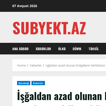
Skip
07 Avqust 2026
to
content
SUBYEKT.AZ
ANA XƏBƏR
XƏBƏRLƏR
ÖLKƏ
DÜNYA
TƏHSIL
Home
Xəbərlər
İşğaldan azad olunan bölgələrin təhlükəsiz 
Qarabağ
Xəbərlər
İşğaldan azad olunan 