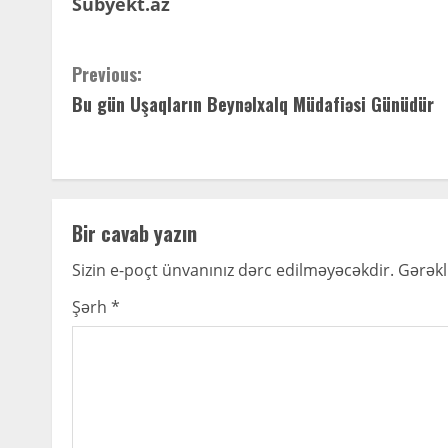
Subyekt.az
C
Previous:
Bu gün Uşaqların Beynəlxalq Müdafiəsi Günüdür
o
n
t
Bir cavab yazın
i
Sizin e-poçt ünvanınız dərc edilməyəcəkdir.
Gərəkl
n
Şərh
*
u
e
R