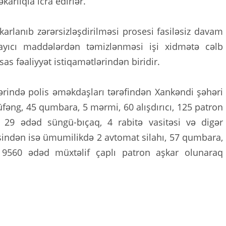
arlıqla icra edirlər.
arlanıb zərərsizləşdirilməsi prosesi fasiləsiz davam
rtlayıcı maddələrdən təmizlənməsi işi xidmətə cəlb
sas fəaliyyət istiqamətlərindən biridir.
lərində polis əməkdaşları tərəfindən Xankəndi şəhəri
üfəng, 45 qumbara, 5 mərmi, 60 alışdırıcı, 125 patron
, 29 ədəd süngü-bıçaq, 4 rabitə vasitəsi və digər
isindən isə ümumilikdə 2 avtomat silahı, 57 qumbara,
, 9560 ədəd müxtəlif çaplı patron aşkar olunaraq