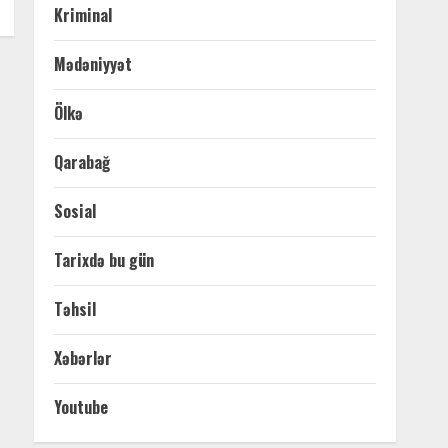
Kriminal
Mədəniyyət
Ölkə
Qarabağ
Sosial
Tarixdə bu gün
Təhsil
Xəbərlər
Youtube