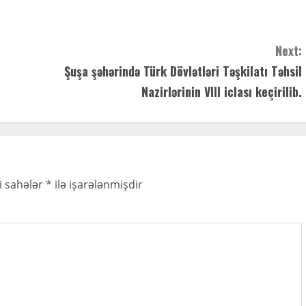
Next:
Şuşa şəhərində Türk Dövlətləri Təşkilatı Təhsil
Nazirlərinin VIII iclası keçirilib.
i sahələr
*
ilə işarələnmişdir