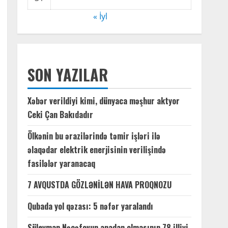
« İyl
SON YAZILAR
Xəbər verildiyi kimi, dünyaca məşhur aktyor
Ceki Çan Bakıdadır
Ölkənin bu ərazilərində təmir işləri ilə
əlaqədar elektrik enerjisinin verilişində
fasilələr yaranacaq
7 AVQUSTDA GÖZLƏNİLƏN HAVA PROQNOZU
Qubada yol qəzası: 5 nəfər yaralandı
Süleyman Nəcəfovun anadan olmasının 78 illiyi