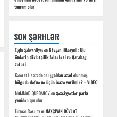
tamam olur
SON ŞƏRHLƏR
Eşqin Şahverdiyev
on
Rövşən Hüseynli: Ulu
öndərin dövlətçilik fəlsəfəsi və Qarabağ
zəfəri
Kamran Hacızade
on
İşğaldan azad olunmuş
bölgədə dəfnə nə üçün icazə verilmir? – VİDEO
MƏMMƏD QURBANOV.
on
Şəxsiyyətlər parkı
yenidən qurulur
Fərman Rəsulov
on
NAXÇIVAN DÖVLƏT