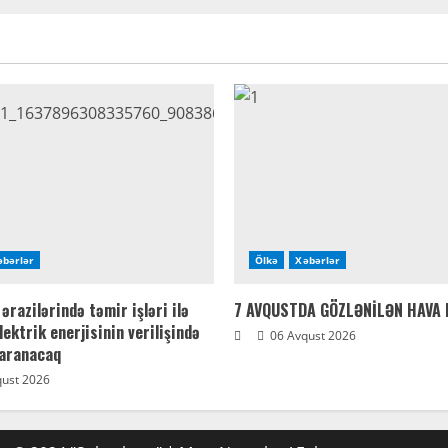
əbərlər
Ölkə
Xəbərlər
ərazilərində təmir işləri ilə
7 AVQUSTDA GÖZLƏNİLƏN HAVA
lektrik enerjisinin verilişində
06 Avqust 2026
yaranacaq
ust 2026