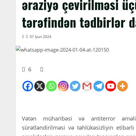
əraziyə çevirilməsi ü
tərəfindən tədbirlər 
01 İyun 2024
6
Vətən müharibəsi və antiterror əməli
sürətləndirilməsi və təhlükəsizliyin etibarl