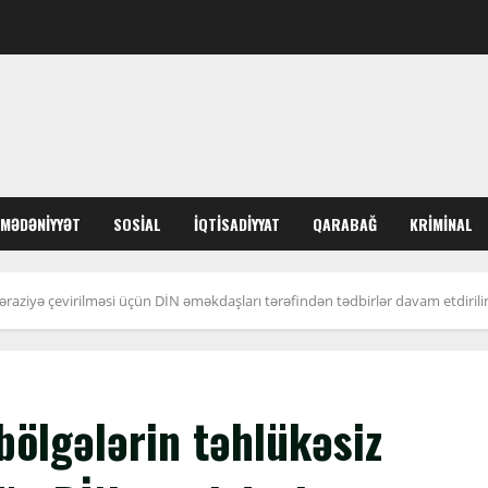
MƏDƏNIYYƏT
SOSIAL
İQTISADIYYAT
QARABAĞ
KRIMINAL
əraziyə çevirilməsi üçün DİN əməkdaşları tərəfindən tədbirlər davam etdiril
bölgələrin təhlükəsiz