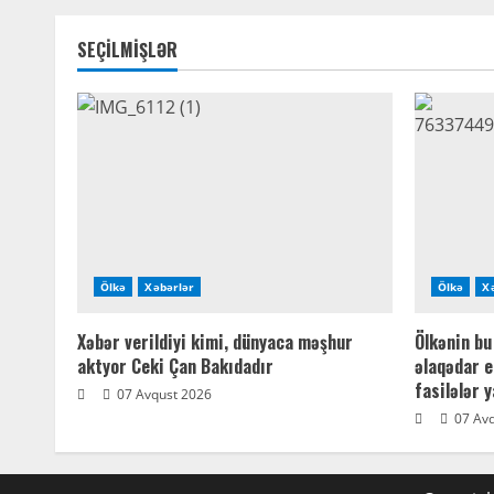
SEÇİLMİŞLƏR
Ölkə
Xəbərlər
Ölkə
X
Xəbər verildiyi kimi, dünyaca məşhur
Ölkənin bu 
aktyor Ceki Çan Bakıdadır
əlaqədar e
fasilələr 
07 Avqust 2026
07 Avq