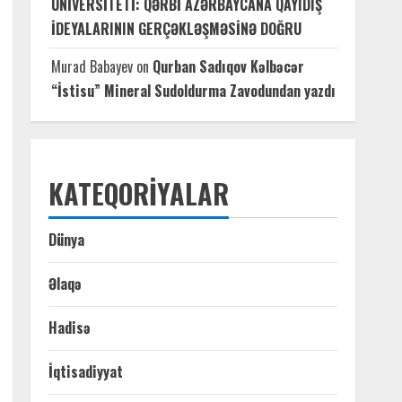
UNİVERSİTETİ: QƏRBİ AZƏRBAYCANA QAYIDIŞ
İDEYALARININ GERÇƏKLƏŞMƏSİNƏ DOĞRU
Murad Babayev
on
Qurban Sadıqov Kəlbəcər
“İstisu” Mineral Sudoldurma Zavodundan yazdı
KATEQORIYALAR
Dünya
Əlaqə
Hadisə
İqtisadiyyat