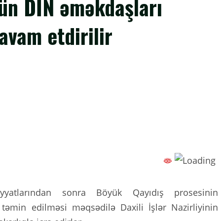
çün DİN əməkdaşları
davam etdirilir
yyatlarından sonra Böyük Qayıdış prosesinin
ı təmin edilməsi məqsədilə Daxili İşlər Nazirliyinin