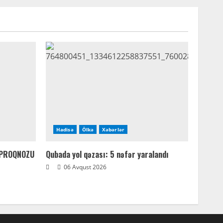
Hadisə
Ölkə
Xəbərlər
 PROQNOZU
Qubada yol qəzası: 5 nəfər yaralandı
06 Avqust 2026