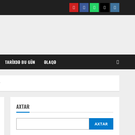
Youtube
Facebook
Whatsapp
Twitter
Instagram
TARIXDƏ BU GÜN
ƏLAQƏ
ir
AXTAR
AXTAR