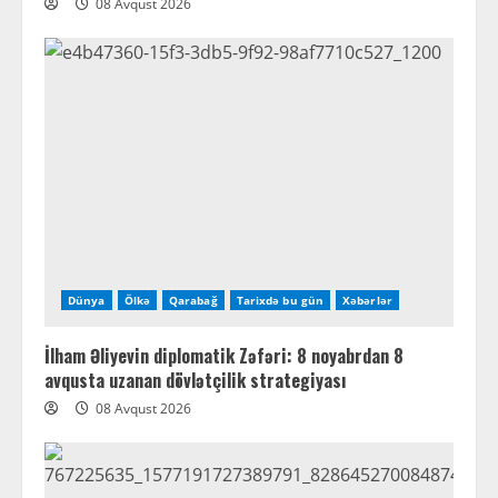
08 Avqust 2026
Dünya
Ölkə
Qarabağ
Tarixdə bu gün
Xəbərlər
İlham Əliyevin diplomatik Zəfəri: 8 noyabrdan 8
avqusta uzanan dövlətçilik strategiyası
08 Avqust 2026