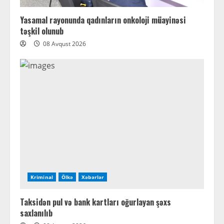
Yasamal rayonunda qadınların onkoloji müayinəsi
təşkil olunub
08 Avqust 2026
Kriminal
Ölkə
Xəbərlər
Taksidən pul və bank kartları oğurlayan şəxs
saxlanılıb