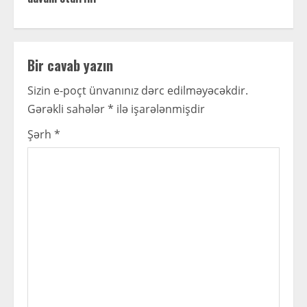
n
u
Bir cavab yazın
e
Sizin e-poçt ünvanınız dərc edilməyəcəkdir.
R
Gərəkli sahələr
*
ilə işarələnmişdir
e
Şərh
*
a
d
i
n
g