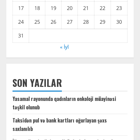
17
18
19
20
21
22
23
24
25
26
27
28
29
30
31
« İyl
SON YAZILAR
Yasamal rayonunda qadınların onkoloji müayinəsi
təşkil olunub
Taksidən pul və bank kartları oğurlayan şəxs
saxlanılıb