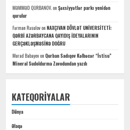
MƏMMƏD QURBANOV.
on
Şəxsiyyətlər parkı yenidən
qurulur
Fərman Rəsulov
on
NAXÇIVAN DÖVLƏT UNİVERSİTETİ:
QƏRBİ AZƏRBAYCANA QAYIDIŞ İDEYALARININ
GERÇƏKLƏŞMƏSİNƏ DOĞRU
Murad Babayev
on
Qurban Sadıqov Kəlbəcər “İstisu”
Mineral Sudoldurma Zavodundan yazdı
KATEQORIYALAR
Dünya
Əlaqə