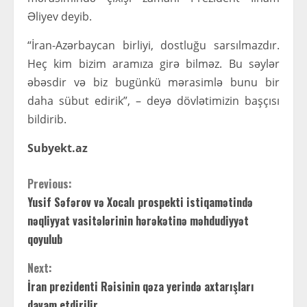
Əliyev deyib.
“İran-Azərbaycan birliyi, dostluğu sarsılmazdır.
Heç kim bizim aramıza girə bilməz. Bu səylər
əbəsdir və biz bugünkü mərasimlə bunu bir
daha sübut edirik”, – deyə dövlətimizin başçısı
bildirib.
Subyekt.az
C
Previous:
Yusif Səfərov və Xocalı prospekti istiqamətində
o
nəqliyyat vasitələrinin hərəkətinə məhdudiyyət
n
qoyulub
t
Next:
İran prezidenti Rəisinin qəza yerində axtarışları
i
davam etdirilir