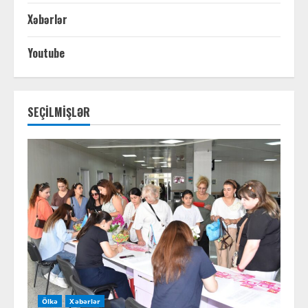
Xəbərlər
Youtube
SEÇİLMİŞLƏR
Ölkə
Xəbərlər