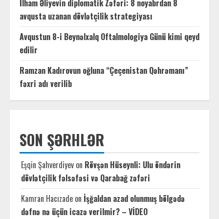
İlham Əliyevin diplomatik Zəfəri: 8 noyabrdan 8
avqusta uzanan dövlətçilik strategiyası
Avqustun 8-i Beynəlxalq Oftalmologiya Günü kimi qeyd
edilir
Ramzan Kadırovun oğluna “Çeçenistan Qəhrəmanı”
fəxri adı verilib
SON ŞƏRHLƏR
Eşqin Şahverdiyev
on
Rövşən Hüseynli: Ulu öndərin
dövlətçilik fəlsəfəsi və Qarabağ zəfəri
Kamran Hacızade
on
İşğaldan azad olunmuş bölgədə
dəfnə nə üçün icazə verilmir? – VİDEO