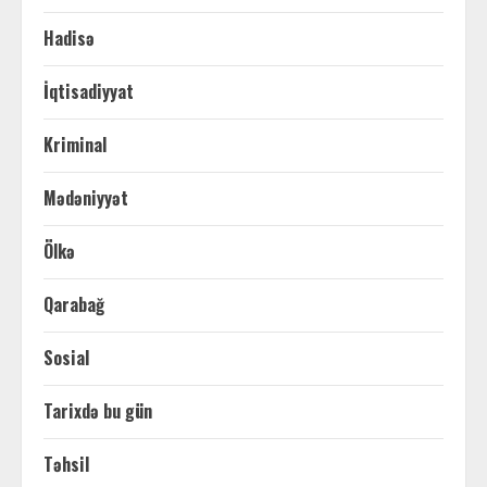
Hadisə
İqtisadiyyat
Kriminal
Mədəniyyət
Ölkə
Qarabağ
Sosial
Tarixdə bu gün
Təhsil