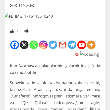
19 May 2024
7
İran-Azərbaycan əlaqələrinin gələcək inkişafı da
çox müsbətdir.
Subyekt.az imzainfo.aza istinadən xəbər verir ki,
bu sözləri Araz çayı üzərində inşa edilmiş
“Xudafərin” hidroqovşağının istismara verilməsi
və “Qız Qalası” hidroqovşağının açılış
mərasimində çıxışı zamanı Prezident İlham