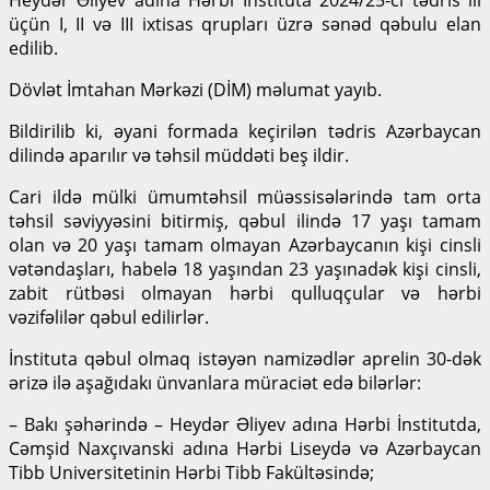
üçün I, II və III ixtisas qrupları üzrə sənəd qəbulu elan
edilib.
Dövlət İmtahan Mərkəzi (DİM) məlumat yayıb.
Bildirilib ki, əyani formada keçirilən tədris Azərbaycan
dilində aparılır və təhsil müddəti beş ildir.
Cari ildə mülki ümumtəhsil müəssisələrində tam orta
təhsil səviyyəsini bitirmiş, qəbul ilində 17 yaşı tamam
olan və 20 yaşı tamam olmayan Azərbaycanın kişi cinsli
vətəndaşları, habelə 18 yaşından 23 yaşınadək kişi cinsli,
zabit rütbəsi olmayan hərbi qulluqçular və hərbi
vəzifəlilər qəbul edilirlər.
İnstituta qəbul olmaq istəyən namizədlər aprelin 30-dək
ərizə ilə aşağıdakı ünvanlara müraciət edə bilərlər:
– Bakı şəhərində – Heydər Əliyev adına Hərbi İnstitutda,
Cəmşid Naxçıvanski adına Hərbi Liseydə və Azərbaycan
Tibb Universitetinin Hərbi Tibb Fakültəsində;