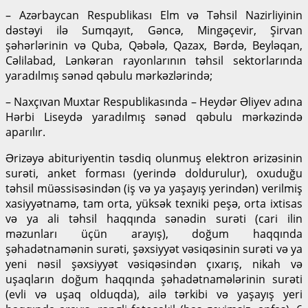
– Azərbaycan Respublikası Elm və Təhsil Nazirliyinin
dəstəyi ilə Sumqayıt, Gəncə, Mingəçevir, Şirvan
şəhərlərinin və Quba, Qəbələ, Qazax, Bərdə, Beyləqan,
Cəlilabad, Lənkəran rayonlarının təhsil sektorlarında
yaradılmış sənəd qəbulu mərkəzlərində;
– Naxçıvan Muxtar Respublikasında – Heydər Əliyev adına
Hərbi Liseydə yaradılmış sənəd qəbulu mərkəzində
aparılır.
Ərizəyə abituriyentin təsdiq olunmuş elektron ərizəsinin
surəti, anket forması (yerində doldurulur), oxuduğu
təhsil müəssisəsindən (iş və ya yaşayış yerindən) verilmiş
xasiyyətnamə, tam orta, yüksək texniki peşə, orta ixtisas
və ya ali təhsil haqqında sənədin surəti (cari ilin
məzunları üçün arayış), doğum haqqında
şəhadətnamənin surəti, şəxsiyyət vəsiqəsinin surəti və ya
yeni nəsil şəxsiyyət vəsiqəsindən çıxarış, nikah və
uşaqların doğum haqqında şəhadətnamələrinin surəti
(evli və uşaq olduqda), ailə tərkibi və yaşayış yeri