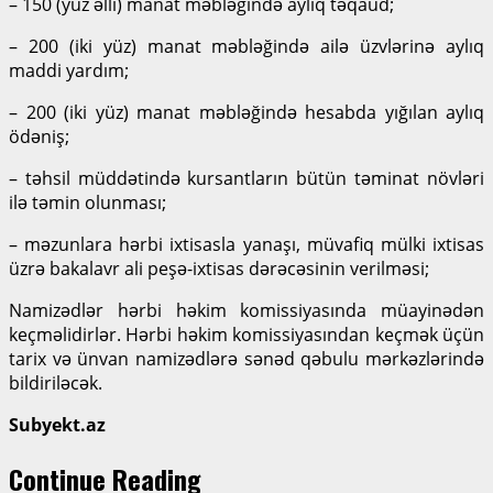
– 150 (yüz əlli) manat məbləğində aylıq təqaüd;
– 200 (iki yüz) manat məbləğində ailə üzvlərinə aylıq
maddi yardım;
– 200 (iki yüz) manat məbləğində hesabda yığılan aylıq
ödəniş;
– təhsil müddətində kursantların bütün təminat növləri
ilə təmin olunması;
– məzunlara hərbi ixtisasla yanaşı, müvafiq mülki ixtisas
üzrə bakalavr ali peşə-ixtisas dərəcəsinin verilməsi;
Namizədlər hərbi həkim komissiyasında müayinədən
keçməlidirlər. Hərbi həkim komissiyasından keçmək üçün
tarix və ünvan namizədlərə sənəd qəbulu mərkəzlərində
bildiriləcək.
Subyekt.az
Continue Reading