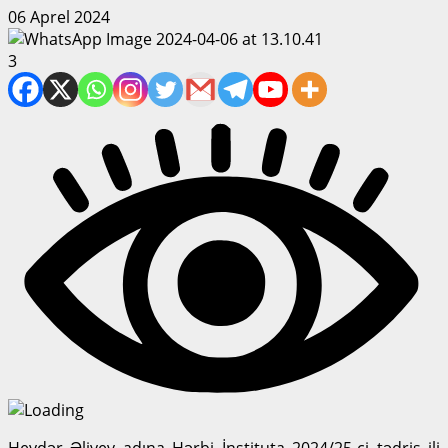
06 Aprel 2024
3
Heydər Əliyev adına Hərbi İnstituta 2024/25-ci tədris ili