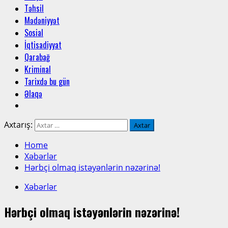
Təhsil
Mədəniyyət
Sosial
İqtisadiyyat
Qarabağ
Kriminal
Tarixdə bu gün
Əlaqə
Axtarış:
Home
Xəbərlər
Hərbçi olmaq istəyənlərin nəzərinə!
Xəbərlər
Hərbçi olmaq istəyənlərin nəzərinə!