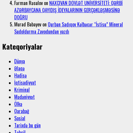
Fərman Rəsulov
on
NAXÇIVAN DÖVLƏT UNİVERSİTETİ: QƏRBİ
AZƏRBAYCANA QAYIDIŞ İDEYALARININ GERÇƏKLƏŞMƏSİNƏ
DOĞRU
Murad Babayev
on
Qurban Sadıqov Kəlbəcər “İstisu” Mineral
Sudoldurma Zavodundan yazdı
Kateqoriyalar
Dünya
Əlaqə
Hadisə
İqtisadiyyat
Kriminal
Mədəniyyət
Ölkə
Qarabağ
Sosial
Tarixdə bu gün
Təhsil