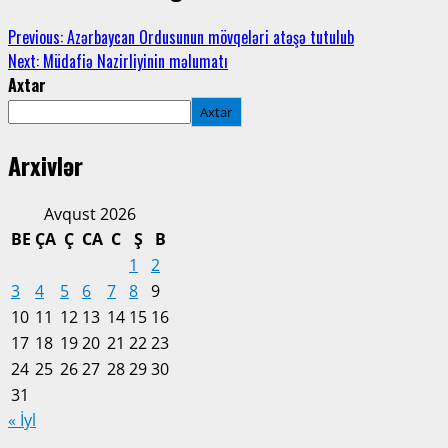
Previous:
Azərbaycan Ordusunun mövqeləri atəşə tutulub
Next:
Müdafiə Nazirliyinin məlumatı
Axtar
Axtar
Arxivlər
Avqust 2026
BE
ÇA
Ç
CA
C
Ş
B
1
2
3
4
5
6
7
8
9
10
11
12
13
14
15
16
17
18
19
20
21
22
23
24
25
26
27
28
29
30
31
« İyl