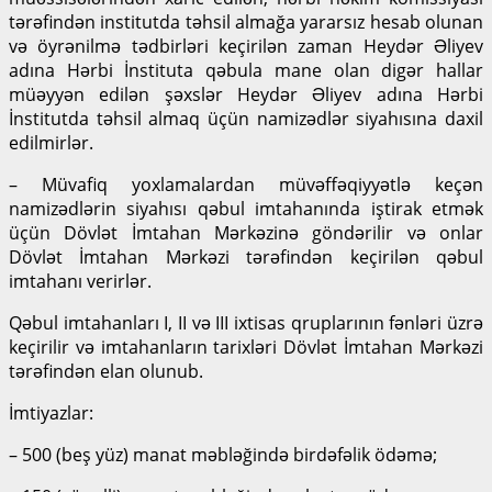
tərəfindən institutda təhsil almağa yararsız hesab olunan
və öyrənilmə tədbirləri keçirilən zaman Heydər Əliyev
adına Hərbi İnstituta qəbula mane olan digər hallar
müəyyən edilən şəxslər Heydər Əliyev adına Hərbi
İnstitutda təhsil almaq üçün namizədlər siyahısına daxil
edilmirlər.
– Müvafiq yoxlamalardan müvəffəqiyyətlə keçən
namizədlərin siyahısı qəbul imtahanında iştirak etmək
üçün Dövlət İmtahan Mərkəzinə göndərilir və onlar
Dövlət İmtahan Mərkəzi tərəfindən keçirilən qəbul
imtahanı verirlər.
Qəbul imtahanları I, II və III ixtisas qruplarının fənləri üzrə
keçirilir və imtahanların tarixləri Dövlət İmtahan Mərkəzi
tərəfindən elan olunub.
İmtiyazlar:
– 500 (beş yüz) manat məbləğində birdəfəlik ödəmə;