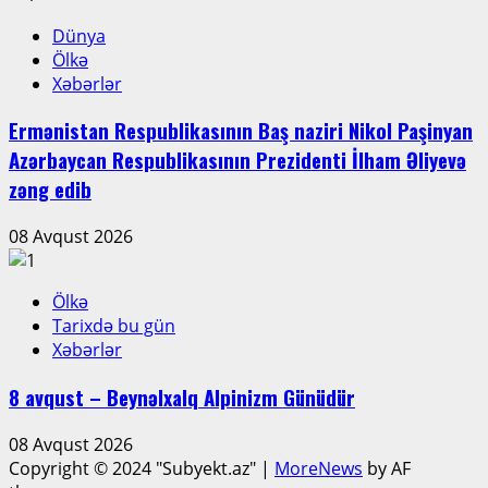
Dünya
Ölkə
Xəbərlər
Ermənistan Respublikasının Baş naziri Nikol Paşinyan
Azərbaycan Respublikasının Prezidenti İlham Əliyevə
zəng edib
08 Avqust 2026
Ölkə
Tarixdə bu gün
Xəbərlər
8 avqust – Beynəlxalq Alpinizm Günüdür
08 Avqust 2026
Copyright © 2024 "Subyekt.az"
|
MoreNews
by AF