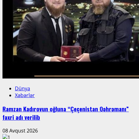
Dünya
Xəbərlər
Ramzan Kadırovun oğluna “Çeçenistan Qəhrəmanı”
fəxri adı verilib
08 Avqust 2026