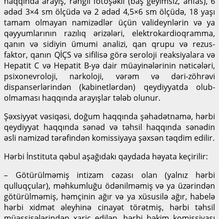
haqqında arayış, rəngli fotoşəkil (baş geyimsiz, anfas), 6
ədəd 3×4 sm ölçüdə və 2 ədəd 4,5×6 sm ölçüdə, 18 yaşı
tamam olmayan namizədlər üçün valideynlərin və ya
qəyyumlarının razılıq ərizələri, elektrokardioqramma,
qanın və sidiyin ümumi analizi, qan qrupu və rezus-
faktor, qanın QİÇS və sifilisə görə seroloji reaksiyalara və
Hepatit C və Hepatit B-yə dair müayinələrinin nəticələri,
psixonevroloji, narkoloji, vərəm və dəri-zöhrəvi
dispanserlərindən (kabinetlərdən) qeydiyyatda olub-
olmaması haqqında arayışlar tələb olunur.
Şəxsiyyət vəsiqəsi, doğum haqqında şəhadətnamə, hərbi
qeydiyyat haqqında sənəd və təhsil haqqında sənədin
əsli namizəd tərəfindən komissiyaya şəxsən təqdim edilir.
Hərbi İnstituta qəbul aşağıdakı qaydada həyata keçirilir:
– Götürülməmiş intizam cəzası olan (yalnız hərbi
qulluqçular), məhkumluğu ödənilməmiş və ya üzərindən
götürülməmiş, həmçinin ağır və ya xüsusilə ağır, habelə
hərbi xidmət əleyhinə cinayət törətmiş, hərbi təhsil
müəssisələrindən xaric edilən, hərbi həkim komissiyası