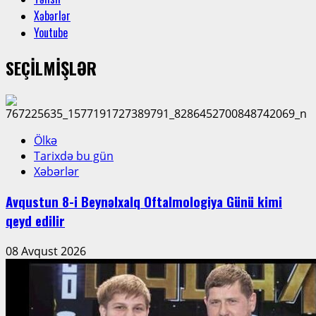
Xəbərlər
Youtube
SEÇİLMİŞLƏR
Ölkə
Tarixdə bu gün
Xəbərlər
Avqustun 8-i Beynəlxalq Oftalmologiya Günü kimi
qeyd edilir
08 Avqust 2026