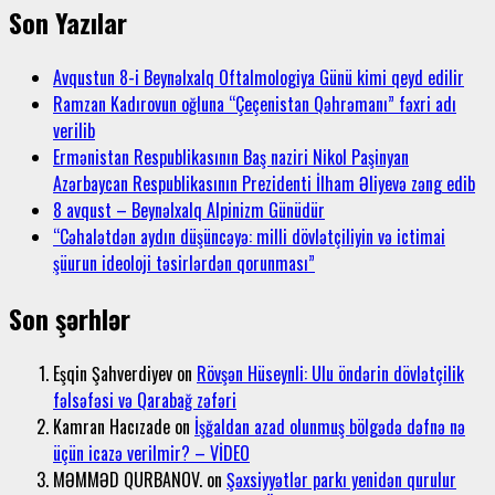
Son Yazılar
Avqustun 8-i Beynəlxalq Oftalmologiya Günü kimi qeyd edilir
Ramzan Kadırovun oğluna “Çeçenistan Qəhrəmanı” fəxri adı
verilib
Ermənistan Respublikasının Baş naziri Nikol Paşinyan
Azərbaycan Respublikasının Prezidenti İlham Əliyevə zəng edib
8 avqust – Beynəlxalq Alpinizm Günüdür
“Cəhalətdən aydın düşüncəyə: milli dövlətçiliyin və ictimai
şüurun ideoloji təsirlərdən qorunması”
Son şərhlər
Eşqin Şahverdiyev
on
Rövşən Hüseynli: Ulu öndərin dövlətçilik
fəlsəfəsi və Qarabağ zəfəri
Kamran Hacızade
on
İşğaldan azad olunmuş bölgədə dəfnə nə
üçün icazə verilmir? – VİDEO
MƏMMƏD QURBANOV.
on
Şəxsiyyətlər parkı yenidən qurulur