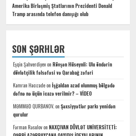
Amerika Birləşmiş Ştatlarının Prezidenti Donald
Tramp arasında telefon danışığı olub
SON ŞƏRHLƏR
Eşqin Şahverdiyev
on
Rövşən Hüseynli: Ulu öndərin
dövlətçilik fəlsəfəsi və Qarabağ zəfəri
Kamran Hacızade
on
İşğaldan azad olunmuş bölgədə
dəfnə nə üçün icazə verilmir? – VİDEO
MƏMMƏD QURBANOV.
on
Şəxsiyyətlər parkı yenidən
qurulur
Fərman Rəsulov
on
NAXÇIVAN DÖVLƏT UNİVERSİTETİ:
QƏRBİ AZƏRBAYCANA QAYIDIŞ İDEYALARININ