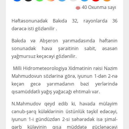
40 Oxunma sayı
Həftəsonunadək Bakıda 32, rayonlarda 36
dərəcə isti gözlənilir .
Bakıda və Abşeron yarımadasında həftənin
sonunadək hava şəraitinin sabit, əsasən
yağmursuz keçəcəyi gözlənilir.
Milli Hidrometeorologiya Xidmətinin rəisi Nazim
Mahmudovun sözlərinə görə, iyunun 1-dən 2-nə
keçən gecə yarımadanın bəzi yerlərində
qısamüddətli yağış yağacağı ehtimalı var.
N.Mahmudov qeyd edib ki, havada mülayim
cənub-şərq küləklərinin üstünlük təşkil edəcəyi,
iyunun 1-i gündüzdən 2-si səhərədək isə şimal-
qərb küləyinin qısa müddətə güclənəcəyi