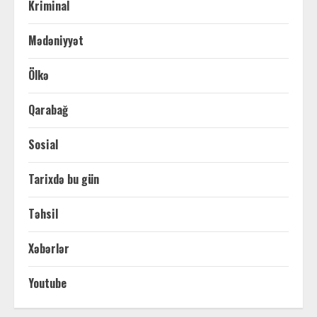
Kriminal
Mədəniyyət
Ölkə
Qarabağ
Sosial
Tarixdə bu gün
Təhsil
Xəbərlər
Youtube