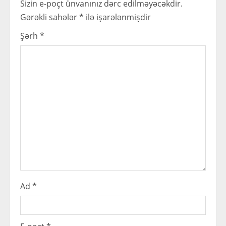
Sizin e-poçt ünvanınız dərc edilməyəcəkdir.
R
Gərəkli sahələr
*
ilə işarələnmişdir
e
Şərh
*
a
d
i
n
g
Ad
*