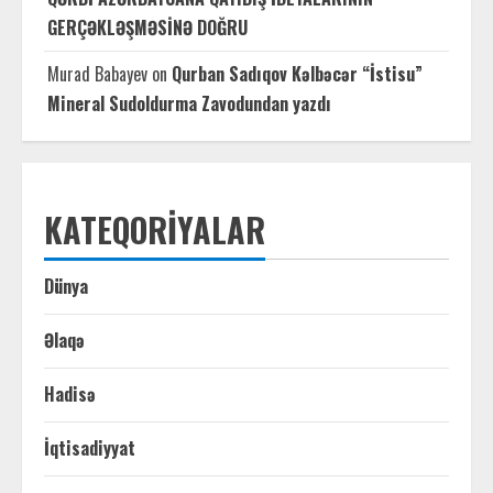
GERÇƏKLƏŞMƏSİNƏ DOĞRU
Murad Babayev
on
Qurban Sadıqov Kəlbəcər “İstisu”
Mineral Sudoldurma Zavodundan yazdı
KATEQORIYALAR
Dünya
Əlaqə
Hadisə
İqtisadiyyat