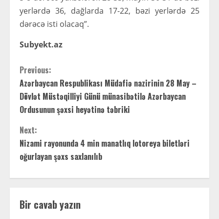
yerlərdə 36, dağlarda 17-22, bəzi yerlərdə 25
dərəcə isti olacaq”.
Subyekt.az
C
Previous:
Azərbaycan Respublikası Müdafiə nazirinin 28 May –
o
Dövlət Müstəqilliyi Günü münasibətilə Azərbaycan
n
Ordusunun şəxsi heyətinə təbriki
t
Next:
Nizami rayonunda 4 min manatlıq lotoreya biletləri
i
oğurlayan şəxs saxlanılıb
n
u
Bir cavab yazın
e