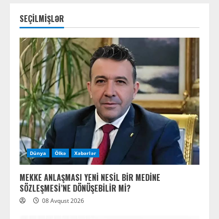
SEÇİLMİŞLƏR
Dünya
Ölkə
Xəbərlər
MEKKE ANLAŞMASI YENİ NESİL BİR MEDİNE
SÖZLEŞMESİ’NE DÖNÜŞEBİLİR Mİ?
08 Avqust 2026