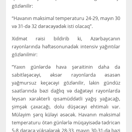
gözlənilir:
“Havanın maksimal temperaturu 24-29, mayın 30
və 31-də 32 dərəcəyədək isti olacaq”.
Xidmət rəisi bildirib ki, Azərbaycanın
rayonlarında həftəsonunadək intensiv yağıntılar
gözlənilmir:
“Yaxın günlərdə hava şəraitinin daha da
sabitləşəcəyi, əksər rayonlarda əsasən
yağmursuz keçəcəyi gözlənilir, lakin gündüz
saatlarında bəzi dağlıq və dağətəyi rayonlarda
leysan xarakterli qısamüddətli yağış yağacağı,
şimşək çaxacağı, dolu düşəcəyi ehtimalı var.
Mülayim şərq küləyi əsəcək. Havanın maksimal
temperaturu ötən günlərlə müqayisədə tədricən
5-8 dərəcə yüksələrək 28-33, mayın 30-31-də bəzi