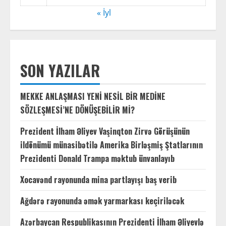
« İyl
SON YAZILAR
MEKKE ANLAŞMASI YENİ NESİL BİR MEDİNE
SÖZLEŞMESİ’NE DÖNÜŞEBİLİR Mİ?
Prezident İlham Əliyev Vaşinqton Zirvə Görüşünün
ildönümü münasibətilə Amerika Birləşmiş Ştatlarının
Prezidenti Donald Trampa məktub ünvanlayıb
Xocavənd rayonunda mina partlayışı baş verib
Ağdərə rayonunda əmək yarmarkası keçiriləcək
Azərbaycan Respublikasının Prezidenti İlham Əliyevlə