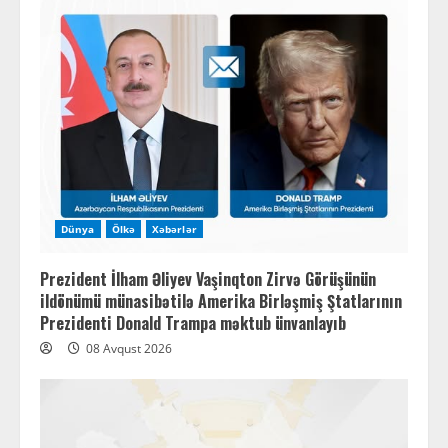
Dünya
Ölkə
Xəbərlər
Prezident İlham Əliyev Vaşinqton Zirvə Görüşünün
ildönümü münasibətilə Amerika Birləşmiş Ştatlarının
Prezidenti Donald Trampa məktub ünvanlayıb
08 Avqust 2026