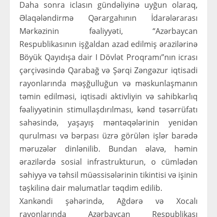
Daha sonra iclasın gündəliyinə uyğun olaraq,
Əlaqələndirmə Qərargahının İdarələrarası
Mərkəzinin fəaliyyəti, “Azərbaycan
Respublikasının işğaldan azad edilmiş ərazilərinə
Böyük Qayıdışa dair I Dövlət Proqramı”nın icrası
çərçivəsində Qarabağ və Şərqi Zəngəzur iqtisadi
rayonlarında məşğulluğun və məskunlaşmanın
təmin edilməsi, iqtisadi aktivliyin və sahibkarlıq
fəaliyyətinin stimullaşdırılması, kənd təsərrüfatı
sahəsində, yaşayış məntəqələrinin yenidən
qurulması və bərpası üzrə görülən işlər barədə
məruzələr dinlənilib. Bundan əlavə, həmin
ərazilərdə sosial infrastrukturun, o cümlədən
səhiyyə və təhsil müəssisələrinin tikintisi və işinin
təşkilinə dair məlumatlar təqdim edilib.
Xankəndi şəhərində, Ağdərə və Xocalı
rayonlarında Azərbaycan Respublikası