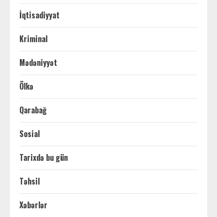
İqtisadiyyat
Kriminal
Mədəniyyət
Ölkə
Qarabağ
Sosial
Tarixdə bu gün
Təhsil
Xəbərlər