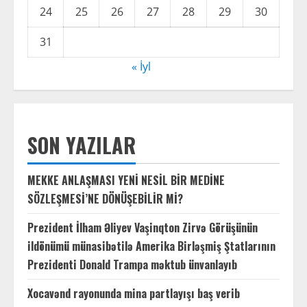
24
25
26
27
28
29
30
31
« İyl
SON YAZILAR
MEKKE ANLAŞMASI YENİ NESİL BİR MEDİNE
SÖZLEŞMESİ’NE DÖNÜŞEBİLİR Mİ?
Prezident İlham Əliyev Vaşinqton Zirvə Görüşünün
ildönümü münasibətilə Amerika Birləşmiş Ştatlarının
Prezidenti Donald Trampa məktub ünvanlayıb
Xocavənd rayonunda mina partlayışı baş verib