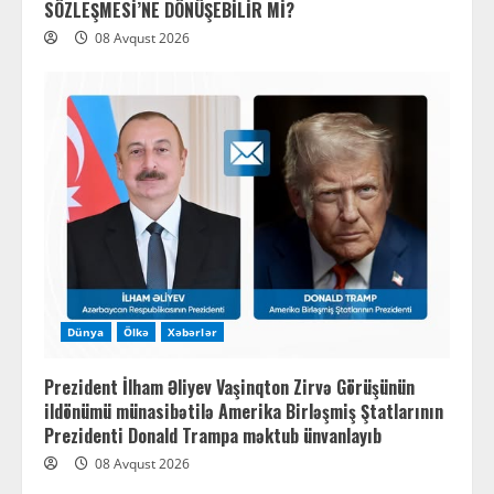
SÖZLEŞMESİ’NE DÖNÜŞEBİLİR Mİ?
08 Avqust 2026
Dünya
Ölkə
Xəbərlər
Prezident İlham Əliyev Vaşinqton Zirvə Görüşünün
ildönümü münasibətilə Amerika Birləşmiş Ştatlarının
Prezidenti Donald Trampa məktub ünvanlayıb
08 Avqust 2026