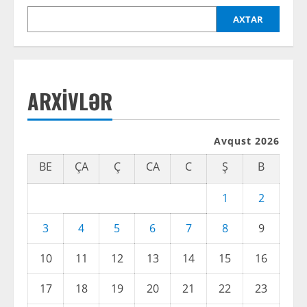
e
AXTAR
R
e
ARXIVLƏR
a
d
Avqust 2026
i
BE
ÇA
Ç
CA
C
Ş
B
n
1
2
g
3
4
5
6
7
8
9
10
11
12
13
14
15
16
17
18
19
20
21
22
23