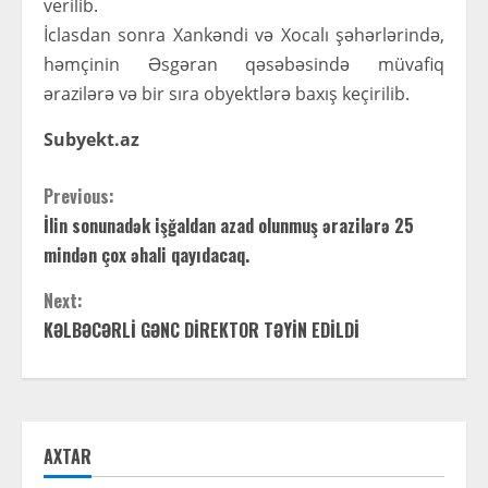
verilib.
İclasdan sonra Xankəndi və Xocalı şəhərlərində,
həmçinin Əsgəran qəsəbəsində müvafiq
ərazilərə və bir sıra obyektlərə baxış keçirilib.
Subyekt.az
C
Previous:
İlin sonunadək işğaldan azad olunmuş ərazilərə 25
o
mindən çox əhali qayıdacaq.
n
Next:
t
KƏLBƏCƏRLİ GƏNC DİREKTOR TƏYİN EDİLDİ
i
n
AXTAR
u