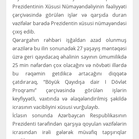
Prezidentinin Xüsusi Nümayəndəliyinin fəaliyyəti
çərçivəsində görülən işlər və qarşıda duran
vəzifələr barədə Prezidentin xüsusi nümayəndəsi
çıxış edib.
Qərargahın rəhbəri işğaldan azad olunmuş
ərazilərə bu ilin sonunadək 27 yaşayış məntəqəsi
üzrə geri qayıdacaq əhalinin sayının ümumilikdə
25 min nəfərdən çox olacağını və növbəti illərdə
bu rəqəmin getdikcə artacağını diqqətə
çatdıraraq, “Böyük Qayıdışa dair I Dövlət
Proqramı” çərçivəsində görülən işlərin
keyfiyyətli, vaxtında və əlaqələndirilmiş şəkildə
icrasının vacibliyini xüsusi vurğulayıb.
İclasın sonunda Azərbaycan Respublikasının
Prezidenti tərəfindən qarşıya qoyulan vəzifələrin
icrasından irəli gələrək müvafiq tapşırıqlar