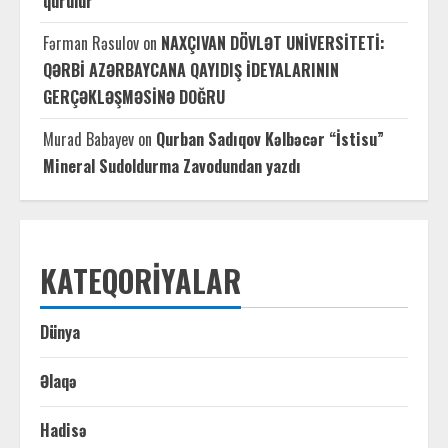
qurulur
Fərman Rəsulov
on
NAXÇIVAN DÖVLƏT UNİVERSİTETİ:
QƏRBİ AZƏRBAYCANA QAYIDIŞ İDEYALARININ
GERÇƏKLƏŞMƏSİNƏ DOĞRU
Murad Babayev
on
Qurban Sadıqov Kəlbəcər “İstisu”
Mineral Sudoldurma Zavodundan yazdı
KATEQORIYALAR
Dünya
Əlaqə
Hadisə