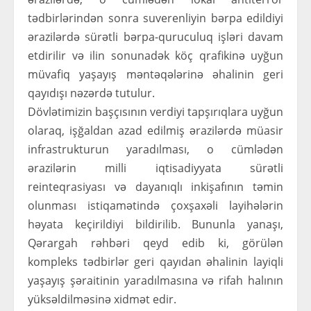
tədbirlərindən sonra suverenliyin bərpa edildiyi
ərazilərdə sürətli bərpa-quruculuq işləri davam
etdirilir və ilin sonunadək köç qrafikinə uyğun
müvafiq yaşayış məntəqələrinə əhalinin geri
qayıdışı nəzərdə tutulur.
Dövlətimizin başçısının verdiyi tapşırıqlara uyğun
olaraq, işğaldan azad edilmiş ərazilərdə müasir
infrastrukturun yaradılması, o cümlədən
ərazilərin milli iqtisadiyyata sürətli
reinteqrasiyası və dayanıqlı inkişafının təmin
olunması istiqamətində çoxşaxəli layihələrin
həyata keçirildiyi bildirilib. Bununla yanaşı,
Qərargah rəhbəri qeyd edib ki, görülən
kompleks tədbirlər geri qayıdan əhalinin layiqli
yaşayış şəraitinin yaradılmasına və rifah halının
yüksəldilməsinə xidmət edir.