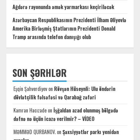
Ağdərə rayonunda əmək yarmarkası keçiriləcək
Azərbaycan Respublikasının Prezidenti İlham Əliyevlə
Amerika Birləşmiş Ştatlarının Prezidenti Donald
Tramp arasında telefon danışığı olub
SON ŞƏRHLƏR
Eşqin Şahverdiyev
on
Rövşən Hüseynli: Ulu öndərin
dövlətçilik fəlsəfəsi və Qarabağ zəfəri
Kamran Hacızade
on
İşğaldan azad olunmuş bölgədə
dəfnə nə üçün icazə verilmir? – VİDEO
MƏMMƏD QURBANOV.
on
Şəxsiyyətlər parkı yenidən