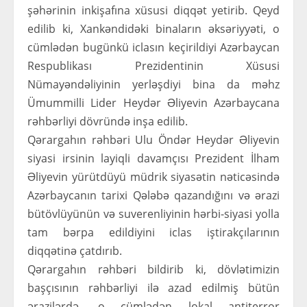
şəhərinin inkişafına xüsusi diqqət yetirib. Qeyd
edilib ki, Xankəndidəki binaların əksəriyyəti, o
cümlədən bugünkü iclasın keçirildiyi Azərbaycan
Respublikası Prezidentinin Xüsusi
Nümayəndəliyinin yerləşdiyi bina da məhz
Ümummilli Lider Heydər Əliyevin Azərbaycana
rəhbərliyi dövründə inşa edilib.
Qərargahın rəhbəri Ulu Öndər Heydər Əliyevin
siyasi irsinin layiqli davamçısı Prezident İlham
Əliyevin yürütdüyü müdrik siyasətin nəticəsində
Azərbaycanın tarixi Qələbə qazandığını və ərazi
bütövlüyünün və suverenliyinin hərbi-siyasi yolla
tam bərpa edildiyini iclas iştirakçılarının
diqqətinə çatdırıb.
Qərargahın rəhbəri bildirib ki, dövlətimizin
başçısının rəhbərliyi ilə azad edilmiş bütün
ərazilərdə, o cümlədən lokal antiterror