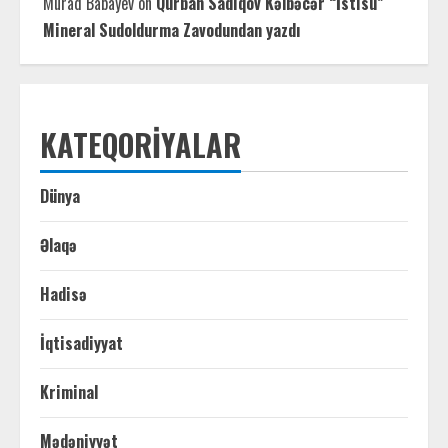
Murad Babayev
on
Qurban Sadıqov Kəlbəcər “İstisu”
Mineral Sudoldurma Zavodundan yazdı
KATEQORIYALAR
Dünya
Əlaqə
Hadisə
İqtisadiyyat
Kriminal
Mədəniyyət