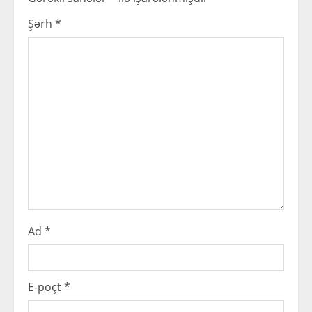
R
e
Şərh
*
a
d
i
n
g
Ad
*
E-poçt
*