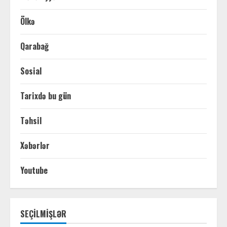
Ölkə
Qarabağ
Sosial
Tarixdə bu gün
Təhsil
Xəbərlər
Youtube
SEÇİLMİŞLƏR