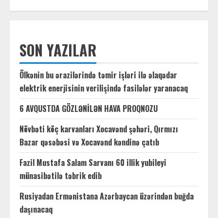
SON YAZILAR
Ölkənin bu ərazilərində təmir işləri ilə əlaqədar
elektrik enerjisinin verilişində fasilələr yaranacaq
6 AVQUSTDA GÖZLƏNİLƏN HAVA PROQNOZU
Növbəti köç karvanları Xocavənd şəhəri, Qırmızı
Bazar qəsəbəsi və Xocavənd kəndinə çatıb
Fazil Mustafa Salam Sarvanı 60 illik yubileyi
münasibətilə təbrik edib
Rusiyadan Ermənistana Azərbaycan üzərindən buğda
daşınacaq