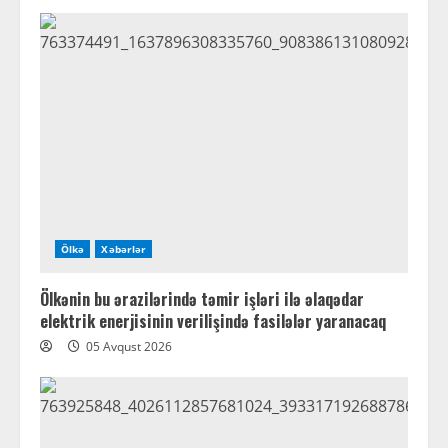
Ölkə
Xəbərlər
Ölkənin bu ərazilərində təmir işləri ilə əlaqədar
elektrik enerjisinin verilişində fasilələr yaranacaq
05 Avqust 2026