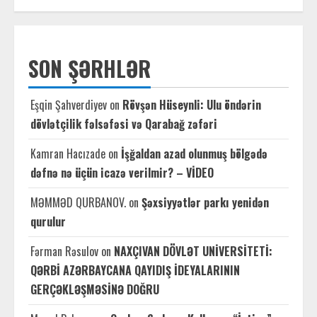
SON ŞƏRHLƏR
Eşqin Şahverdiyev
on
Rövşən Hüseynli: Ulu öndərin
dövlətçilik fəlsəfəsi və Qarabağ zəfəri
Kamran Hacızade
on
İşğaldan azad olunmuş bölgədə
dəfnə nə üçün icazə verilmir? – VİDEO
MƏMMƏD QURBANOV.
on
Şəxsiyyətlər parkı yenidən
qurulur
Fərman Rəsulov
on
NAXÇIVAN DÖVLƏT UNİVERSİTETİ:
QƏRBİ AZƏRBAYCANA QAYIDIŞ İDEYALARININ
GERÇƏKLƏŞMƏSİNƏ DOĞRU