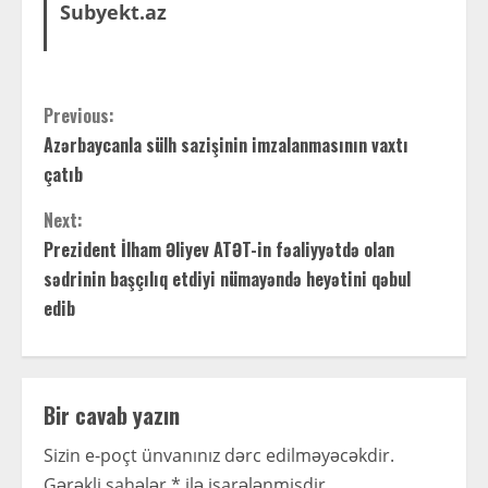
Subyekt.az
C
Previous:
Azərbaycanla sülh sazişinin imzalanmasının vaxtı
o
çatıb
n
Next:
t
Prezident İlham Əliyev ATƏT-in fəaliyyətdə olan
sədrinin başçılıq etdiyi nümayəndə heyətini qəbul
i
edib
n
u
Bir cavab yazın
e
Sizin e-poçt ünvanınız dərc edilməyəcəkdir.
Gərəkli sahələr
*
ilə işarələnmişdir