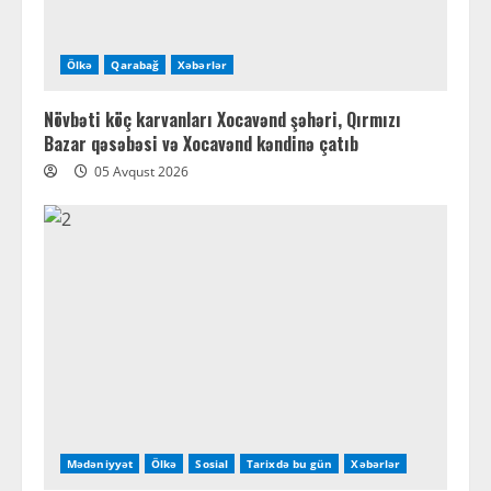
Ölkə
Qarabağ
Xəbərlər
Növbəti köç karvanları Xocavənd şəhəri, Qırmızı
Bazar qəsəbəsi və Xocavənd kəndinə çatıb
05 Avqust 2026
Mədəniyyət
Ölkə
Sosial
Tarixdə bu gün
Xəbərlər