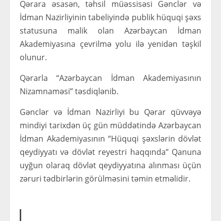
Qərara əsasən, təhsil müəssisəsi Gənclər və
İdman Nazirliyinin tabeliyində publik hüquqi şəxs
statusuna malik olan Azərbaycan İdman
Akademiyasına çevrilmə yolu ilə yenidən təşkil
olunur.
Qərarla “Azərbaycan İdman Akademiyasının
Nizamnaməsi” təsdiqlənib.
Gənclər və İdman Nazirliyi bu Qərar qüvvəyə
mindiyi tarixdən üç gün müddətində Azərbaycan
İdman Akademiyasının “Hüquqi şəxslərin dövlət
qeydiyyatı və dövlət reyestri haqqında” Qanuna
uyğun olaraq dövlət qeydiyyatına alınması üçün
zəruri tədbirlərin görülməsini təmin etməlidir.