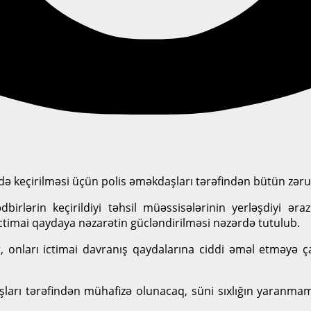
də keçirilməsi üçün polis əməkdaşları tərəfindən bütün zərur
ərin keçirildiyi təhsil müəssisələrinin yerləşdiyi ərazil
 ictimai qaydaya nəzarətin gücləndirilməsi nəzərdə tutulub.
 onları ictimai davranış qaydalarına ciddi əməl etməyə çağ
aşları tərəfindən mühafizə olunacaq, süni sıxlığın yaran