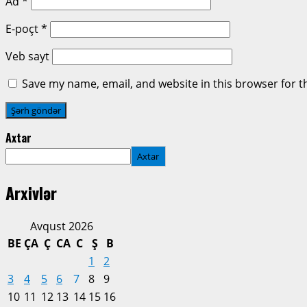
Ad
*
E-poçt
*
Veb sayt
Save my name, email, and website in this browser for t
Axtar
Axtar
Arxivlər
Avqust 2026
BE
ÇA
Ç
CA
C
Ş
B
1
2
3
4
5
6
7
8
9
10
11
12
13
14
15
16