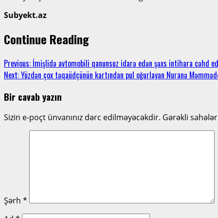
Subyekt.az
Continue Reading
Previous:
İmişlidə avtomobili qanunsuz idarə edən şəxs intihara cəhd ed
Next:
Yüzdən çox təqaüdçünün kartından pul oğurlayan Nuranə Məmmədov
Bir cavab yazın
Sizin e-poçt ünvanınız dərc edilməyəcəkdir.
Gərəkli sahələ
Şərh
*