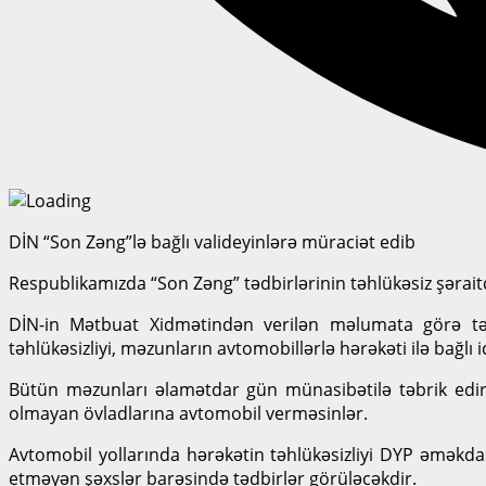
DİN “Son Zəng”lə bağlı valideyinlərə müraciət edib
Respublikamızda “Son Zəng” tədbirlərinin təhlükəsiz şərait
DİN-in Mətbuat Xidmətindən verilən məlumata görə tədbirl
təhlükəsizliyi, məzunların avtomobillərlə hərəkəti ilə bağlı
Bütün məzunları əlamətdar gün münasibətilə təbrik edir,
olmayan övladlarına avtomobil verməsinlər.
Avtomobil yollarında hərəkətin təhlükəsizliyi DYP əməkd
etməyən şəxslər barəsində tədbirlər görüləcəkdir.