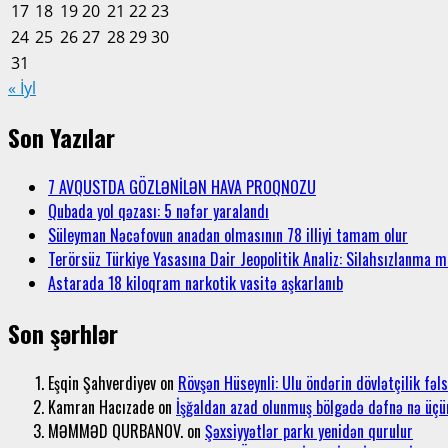
17
18
19
20
21
22
23
24
25
26
27
28
29
30
31
« İyl
Son Yazılar
7 AVQUSTDA GÖZLƏNİLƏN HAVA PROQNOZU
Qubada yol qəzası: 5 nəfər yaralandı
Süleyman Nəcəfovun anadan olmasının 78 illiyi tamam olur
Terörsüz Türkiye Yasasına Dair Jeopolitik Analiz: Silahsızlanma 
Astarada 18 kiloqram narkotik vasitə aşkarlanıb
Son şərhlər
Eşqin Şahverdiyev
on
Rövşən Hüseynli: Ulu öndərin dövlətçilik fəl
Kamran Hacızade
on
İşğaldan azad olunmuş bölgədə dəfnə nə üçü
MƏMMƏD QURBANOV.
on
Şəxsiyyətlər parkı yenidən qurulur