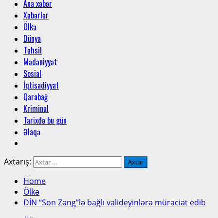
Ana xəbər
Xəbərlər
Ölkə
Dünya
Təhsil
Mədəniyyət
Sosial
İqtisadiyyat
Qarabağ
Kriminal
Tarixdə bu gün
Əlaqə
Axtarış:
Home
Ölkə
DİN “Son Zəng”lə bağlı valideyinlərə müraciət edib