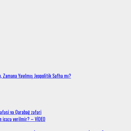
mı, Zamana Yayılmış Jeopolitik Safha mı?
səfəsi və Qarabağ zəfəri
n icazə verilmir? – VİDEO