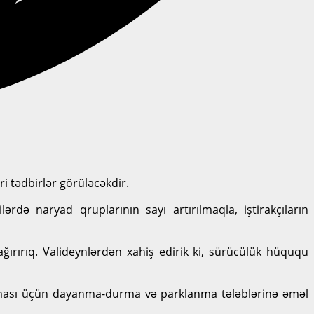
i tədbirlər görüləcəkdir.
ərdə naryad qruplarının sayı artırılmaqla, iştirakçıların
ırırıq. Valideynlərdən xahiş edirik ki, sürücülük hüququ
maması üçün dayanma-durma və parklanma tələblərinə əməl