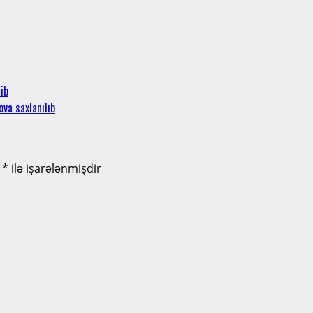
ib
a saxlanılıb
r
*
ilə işarələnmişdir