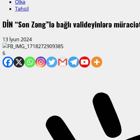
Ölkə
Təhsil
DİN “Son Zəng”lə bağlı valideyinlərə müraciə
13 İyun 2024
6