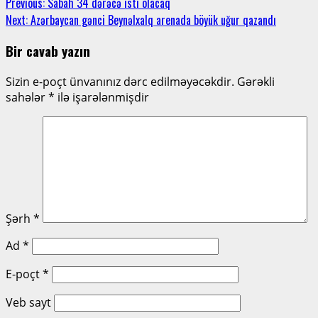
Previous:
Sabah 34 dərəcə isti olacaq
Next:
Azərbaycan gənci Beynəlxalq arenada böyük uğur qazandı
Bir cavab yazın
Sizin e-poçt ünvanınız dərc edilməyəcəkdir.
Gərəkli
sahələr
*
ilə işarələnmişdir
Şərh
*
Ad
*
E-poçt
*
Veb sayt