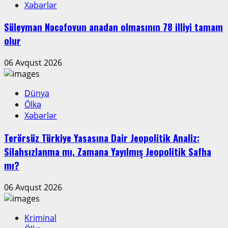
Xəbərlər
Süleyman Nəcəfovun anadan olmasının 78 illiyi tamam
olur
06 Avqust 2026
Dünya
Ölkə
Xəbərlər
Terörsüz Türkiye Yasasına Dair Jeopolitik Analiz:
Silahsızlanma mı, Zamana Yayılmış Jeopolitik Safha
mı?
06 Avqust 2026
Kriminal