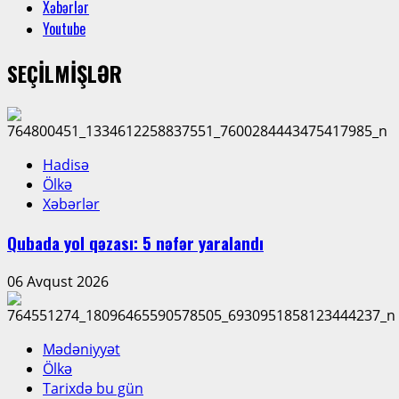
Xəbərlər
Youtube
SEÇİLMİŞLƏR
Hadisə
Ölkə
Xəbərlər
Qubada yol qəzası: 5 nəfər yaralandı
06 Avqust 2026
Mədəniyyət
Ölkə
Tarixdə bu gün