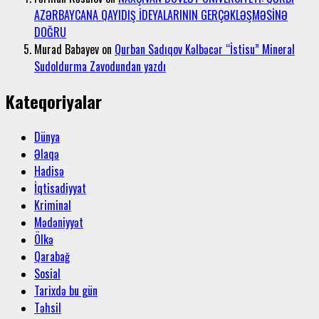
AZƏRBAYCANA QAYIDIŞ İDEYALARININ GERÇƏKLƏŞMƏSİNƏ
DOĞRU
Murad Babayev
on
Qurban Sadıqov Kəlbəcər “İstisu” Mineral
Sudoldurma Zavodundan yazdı
Kateqoriyalar
Dünya
Əlaqə
Hadisə
İqtisadiyyat
Kriminal
Mədəniyyət
Ölkə
Qarabağ
Sosial
Tarixdə bu gün
Təhsil