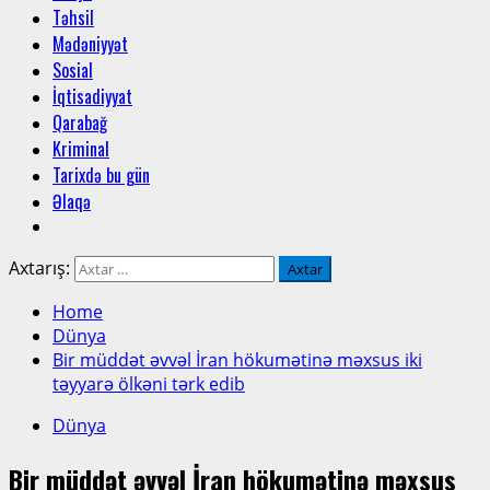
Təhsil
Mədəniyyət
Sosial
İqtisadiyyat
Qarabağ
Kriminal
Tarixdə bu gün
Əlaqə
Axtarış:
Home
Dünya
Bir müddət əvvəl İran hökumətinə məxsus iki
təyyarə ölkəni tərk edib
Dünya
Bir müddət əvvəl İran hökumətinə məxsus