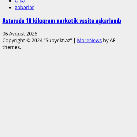
Ölkə
Xəbərlər
Astarada 18 kiloqram narkotik vasitə aşkarlanıb
06 Avqust 2026
Copyright © 2024 "Subyekt.az"
|
MoreNews
by AF
themes.