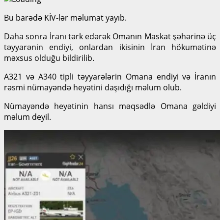
Bu barədə KİV-lər məlumat yayıb.
Daha sonra İranı tərk edərək Omanın Maskat şəhərinə üç
təyyarənin endiyi, onlardan ikisinin İran hökumətinə
məxsus olduğu bildirilib.
A321 və A340 tipli təyyarələrin Omana endiyi və İranın
rəsmi nümayəndə heyətini daşıdığı məlum olub.
Nümayəndə heyətinin hansı məqsədlə Omana gəldiyi
məlum deyil.