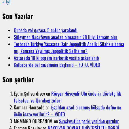
« İyl
Son Yazılar
Qubada yol qəzası: 5 nəfər yaralandı
Süleyman Nəcəfovun anadan olmasının 78 illiyi tamam olur
Terörsüz Türkiye Yasasına Dair Jeopolitik Analiz: Silahsızlanma
mı, Zamana Yayılmış Jeopolitik Safha mı?
Astarada 18 kiloqram narkotik vasitə aşkarlanıb
Kəlbəcərdə bal süzümünə başlanıb – FOTO, VİDEO
Son şərhlər
Eşqin Şahverdiyev
on
Rövşən Hüseynli: Ulu öndərin dövlətçilik
fəlsəfəsi və Qarabağ zəfəri
Kamran Hacızade
on
İşğaldan azad olunmuş bölgədə dəfnə nə
üçün icazə verilmir? – VİDEO
MƏMMƏD QURBANOV.
on
Şəxsiyyətlər parkı yenidən qurulur
Fərman Rəsulov
on
NAXÇIVAN DÖVLƏT UNİVERSİTETİ: QƏRBİ