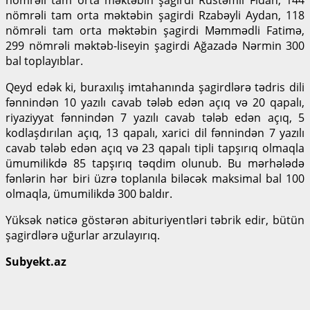
nömrəli tam orta məktəbin şagirdi Rzabəyli Aydan, 118
nömrəli tam orta məktəbin şagirdi Məmmədli Fatimə,
299 nömrəli məktəb-liseyin şagirdi Ağazadə Nərmin 300
bal toplayıblar.
Qeyd edək ki, buraxılış imtahanında şagirdlərə tədris dili
fənnindən 10 yazılı cavab tələb edən açıq və 20 qapalı,
riyaziyyat fənnindən 7 yazılı cavab tələb edən açıq, 5
kodlaşdırılan açıq, 13 qapalı, xarici dil fənnindən 7 yazılı
cavab tələb edən açıq və 23 qapalı tipli tapşırıq olmaqla
ümumilikdə 85 tapşırıq təqdim olunub. Bu mərhələdə
fənlərin hər biri üzrə toplanıla biləcək maksimal bal 100
olmaqla, ümumilikdə 300 baldır.
Yüksək nəticə göstərən abituriyentləri təbrik edir, bütün
şagirdlərə uğurlar arzulayırıq.
Subyekt.az