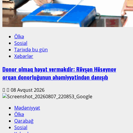
Ölkə
Sosial
Tarixdə bu gün
Xəbərlər
Donor olmaq həyat verməkdir: Rövşən Hüseynov
orqan donorluğunun əhəmiyyətindən danışıb
08 Avqust 2026
Mədəniyyət
Ölkə
Qarabağ
Sosial