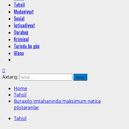
Təhsil
Mədəniyyət
Sosial
İqtisadiyyat
Qarabağ
Kriminal
Tarixdə bu gün
Əlaqə
Axtarış:
Home
Təhsil
Buraxılış imtahanında maksimum nəticə
göstərənlər
Təhsil