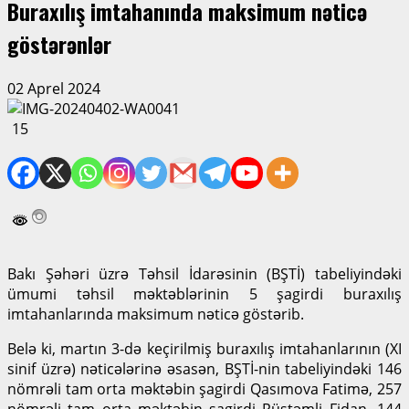
Buraxılış imtahanında maksimum nəticə
göstərənlər
02 Aprel 2024
15
Bakı Şəhəri üzrə Təhsil İdarəsinin (BŞTİ) tabeliyindəki
ümumi təhsil məktəblərinin 5 şagirdi buraxılış
imtahanlarında maksimum nəticə göstərib.
Belə ki, martın 3-də keçirilmiş buraxılış imtahanlarının (XI
sinif üzrə) nəticələrinə əsasən, BŞTİ-nin tabeliyindəki 146
nömrəli tam orta məktəbin şagirdi Qasımova Fatimə, 257
nömrəli tam orta məktəbin şagirdi Rüstəmli Fidan, 144