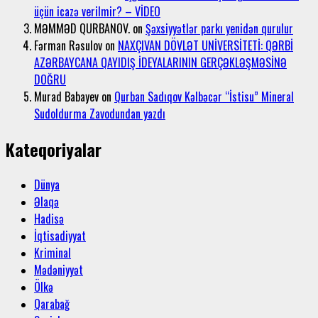
üçün icazə verilmir? – VİDEO
MƏMMƏD QURBANOV.
on
Şəxsiyyətlər parkı yenidən qurulur
Fərman Rəsulov
on
NAXÇIVAN DÖVLƏT UNİVERSİTETİ: QƏRBİ
AZƏRBAYCANA QAYIDIŞ İDEYALARININ GERÇƏKLƏŞMƏSİNƏ
DOĞRU
Murad Babayev
on
Qurban Sadıqov Kəlbəcər “İstisu” Mineral
Sudoldurma Zavodundan yazdı
Kateqoriyalar
Dünya
Əlaqə
Hadisə
İqtisadiyyat
Kriminal
Mədəniyyət
Ölkə
Qarabağ