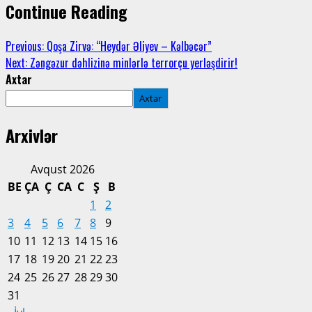
Continue Reading
Previous:
Qoşa Zirvə: “Heydər Əliyev – Kəlbəcər”
Next:
Zəngəzur dəhlizinə minlərlə terrorçu yerləşdirir!
Axtar
Axtar
Arxivlər
Avqust 2026
BE
ÇA
Ç
CA
C
Ş
B
1
2
3
4
5
6
7
8
9
10
11
12
13
14
15
16
17
18
19
20
21
22
23
24
25
26
27
28
29
30
31