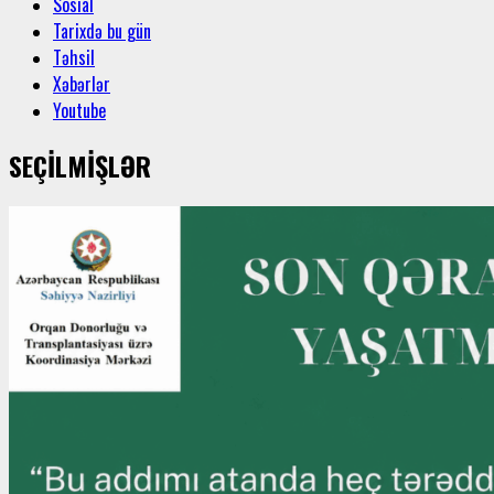
Sosial
Tarixdə bu gün
Təhsil
Xəbərlər
Youtube
SEÇİLMİŞLƏR