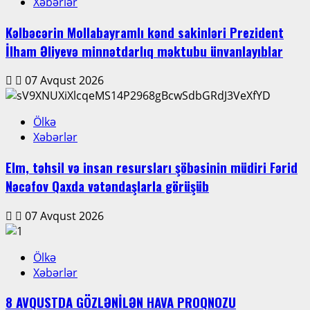
Xəbərlər
Kəlbəcərin Mollabayramlı kənd sakinləri Prezident
İlham Əliyevə minnətdarlıq məktubu ünvanlayıblar
07 Avqust 2026
Ölkə
Xəbərlər
Elm, təhsil və insan resursları şöbəsinin müdiri Fərid
Nəcəfov Qaxda vətəndaşlarla görüşüb
07 Avqust 2026
Ölkə
Xəbərlər
8 AVQUSTDA GÖZLƏNİLƏN HAVA PROQNOZU