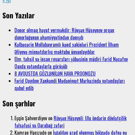
« İyl
Son Yazılar
Donor olmaq həyat verməkdir: Rövşən Hüseynov orqan
donorluğunun əhəmiyyətindən danışıb
Kəlbəcərin Mollabayramlı kənd sakinləri Prezident İlham
Əliyevə minnətdarlıq məktubu ünvanlayıblar
Elm, təhsil və insan resursları şöbəsinin müdiri Fərid Nəcəfov
Qaxda vətəndaşlarla görüşüb
8 AVQUSTDA GÖZLƏNİLƏN HAVA PROQNOZU
Fərid Qayıbov Xankəndi Mədəniyyət Mərkəzində vətəndaşları
qəbul edib
Son şərhlər
Eşqin Şahverdiyev
on
Rövşən Hüseynli: Ulu öndərin dövlətçilik
fəlsəfəsi və Qarabağ zəfəri
Kamran Hacızade
on
İşğaldan azad olunmuş bölgədə dəfnə nə