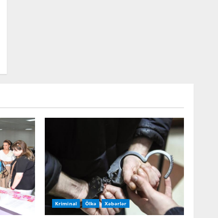
Kriminal
Ölkə
Xəbərlər