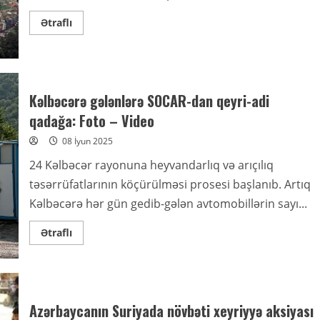
Read
Ətraflı
more
about
Kolumbiyada
güclü
zəlzələ oldu
Kəlbəcərə gələnlərə SOCAR-dan qeyri-adi
qadağa: Foto – Video
08 İyun 2025
24 Kəlbəcər rayonuna heyvandarlıq və arıçılıq
təsərrüfatlarının köçürülməsi prosesi başlanıb. Artıq
Kəlbəcərə hər gün gedib-gələn avtomobillərin sayı...
Read
Ətraflı
more
about
Kəlbəcərə
gələnlərə
SOCAR-
dan
qeyri-
Azərbaycanın Suriyada növbəti xeyriyyə aksiyası
adi