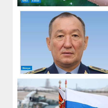
Ölkə
Sosial
Dünya