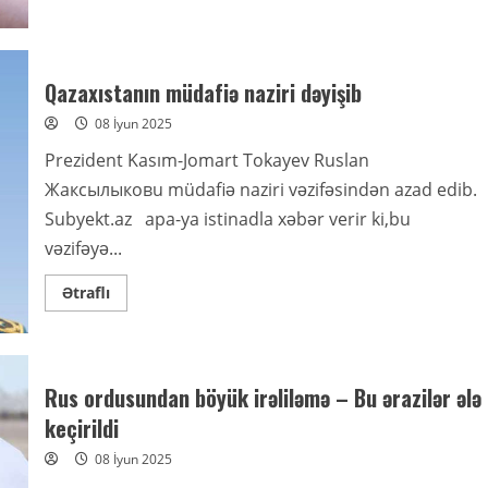
about
Sabah
hava
necə
olacaq
Qazaxıstanın müdafiə naziri dəyişib
08 İyun 2025
Prezident Kasım-Jomart Tokayev Ruslan
Жаксылыковu müdafiə naziri vəzifəsindən azad edib.
Subyekt.az apa-ya istinadla xəbər verir ki,bu
vəzifəyə...
Read
Ətraflı
more
about
Qazaxıstanın
müdafiə
naziri
dəyişib
Rus ordusundan böyük irəliləmə – Bu ərazilər ələ
keçirildi
08 İyun 2025