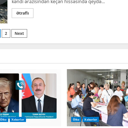
kəndi ərazisindən keçən hissəsində qeydə...
Read
Ətraflı
more
about
Qax
rayonunda
sts
ağır
2
Next
yol-
nəqliyyat
gination
hadisəsi
baş
verib
Ölkə
Xəbərlər
Ölkə
Xəbərlər