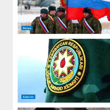
Dünya
Xəbərlər