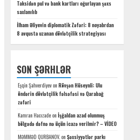
Taksidən pul və bank kartları oğurlayan şəxs
saxlanılıb
İlham Əliyevin diplomatik Zəfəri: 8 noyabrdan
8 avqusta uzanan dövlətçilik strategiyası
SON ŞƏRHLƏR
Eşqin Şahverdiyev
on
Rövşən Hüseynli: Ulu
öndərin dövlətçilik fəlsəfəsi və Qarabağ
zəfəri
Kamran Hacızade
on
İşğaldan azad olunmuş
bölgədə dəfnə nə üçün icazə verilmir? – VİDEO
MƏMMƏD QURBANOV.
on
Şəxsiyyətlər parkı