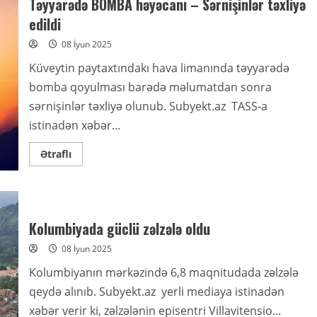
Təyyarədə BOMBA həyəcanı – Sərnişinlər təxliyə
edildi
08 İyun 2025
Küveytin paytaxtındakı hava limanında təyyarədə
bomba qoyulması barədə məlumatdan sonra
sərnişinlər təxliyə olunub. Subyekt.az TASS-a
istinadən xəbər...
Read
Ətraflı
more
about
Təyyarədə
BOMBA
həyəcanı
–
Sərnişinlər
Kolumbiyada güclü zəlzələ oldu
təxliyə
edildi
08 İyun 2025
Kolumbiyanın mərkəzində 6,8 maqnitudada zəlzələ
qeydə alınıb. Subyekt.az yerli mediaya istinadən
xəbər verir ki, zəlzələnin episentri Villavitensio...