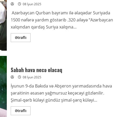
qadağa:
08 İyun 2025
Foto
–
Video
Azərbaycan Qurban bayramı ilə əlaqədar Suriyada
1500 nəfərə yardım göstərib .320 ailəyə “Azərbaycan
xalqından qardaş Suriya xalqına...
Read
Ətraflı
more
about
Azərbaycanın
Suriyada
növbəti
xeyriyyə
aksiyası
Sabah hava necə olacaq
08 İyun 2025
İyunun 9-da Bakıda və Abşeron yarımadasında hava
şəraitinin əsasən yağmursuz keçəcəyi gözlənilir.
Şimal-qərb küləyi gündüz şimal-şərq küləyi...
Read
Ətraflı
more