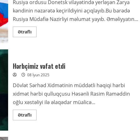
Rusiya ordusu Donetsk vilayətində yerləşən Zarya
kəndinin nəzarətə keçirildiyini açıqlayıb.Bu barədə
Rusiya Müdafiə Nazirliyi məlumat yayıb. Əməliyyatın...
Read
Ətraflı
more
about
Rus
ordusundan
böyük
irəliləmə
–
Hərbçimiz vəfat etdi
Bu
ərazilər
08 İyun 2025
ələ
keçirildi
Dövlət Sərhəd Xidmətinin müddətli həqiqi hərbi
xidmət hərbi qulluqçusu Həsənli Rasim Raməddin
oğlu xəstəliyi ilə əlaqədar müalicə...
Read
Ətraflı
more
about
Hərbçimiz
vəfat
etdi