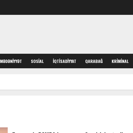
MƏDƏNIYYƏT
SOSIAL
İQTISADIYYAT
QARABAĞ
KRIMINAL