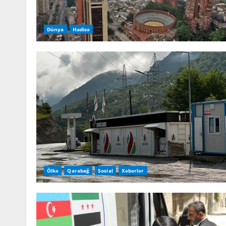
Dünya
Hadisə
Ölkə
Qarabağ
Sosial
Xəbərlər