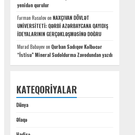
yenidən qurulur
Fərman Rəsulov
on
NAXÇIVAN DÖVLƏT
UNİVERSİTETİ: QƏRBİ AZƏRBAYCANA QAYIDIŞ
İDEYALARININ GERÇƏKLƏŞMƏSİNƏ DOĞRU
Murad Babayev
on
Qurban Sadıqov Kəlbəcər
“İstisu” Mineral Sudoldurma Zavodundan yazdı
KATEQORIYALAR
Dünya
Əlaqə
Hadisə