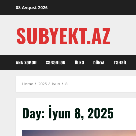
Skip
08 Avqust 2026
to
content
SUBYEKT.AZ
ANA XƏBƏR
XƏBƏRLƏR
ÖLKƏ
DÜNYA
TƏHSIL
Home
2025
İyun
8
Day:
İyun 8, 2025