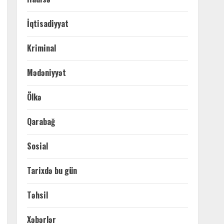
İqtisadiyyat
Kriminal
Mədəniyyət
Ölkə
Qarabağ
Sosial
Tarixdə bu gün
Təhsil
Xəbərlər