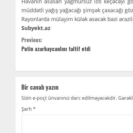
Havanın əsasən yağmursuz isti keçəcəyi göz
müddətli yağış yağacağı şimşək çaxacağı gözl
Rayonlarda mülayim külək əsəcək bəzi ərazil
Subyekt.az
C
Previous:
Putin azərbaycanlını təltif etdi
o
n
t
Bir cavab yazın
i
Sizin e-poçt ünvanınız dərc edilməyəcəkdir.
Gərəkl
n
Şərh
*
u
e