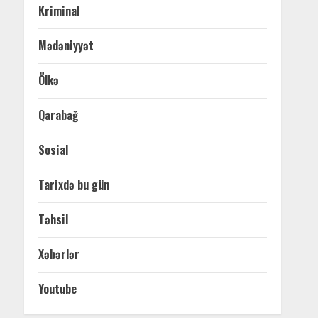
Kriminal
Mədəniyyət
Ölkə
Qarabağ
Sosial
Tarixdə bu gün
Təhsil
Xəbərlər
Youtube