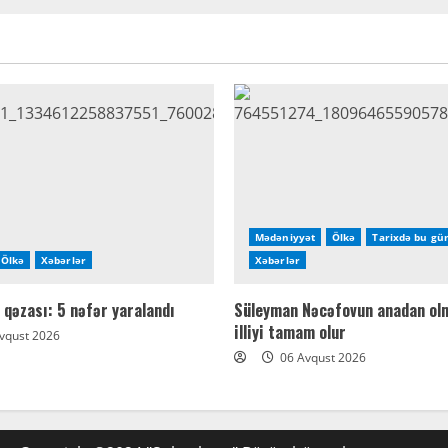
Mədəniyyət
Ölkə
Tarixdə bu gü
Ölkə
Xəbərlər
Xəbərlər
 qəzası: 5 nəfər yaralandı
Süleyman Nəcəfovun anadan ol
illiyi tamam olur
vqust 2026
06 Avqust 2026