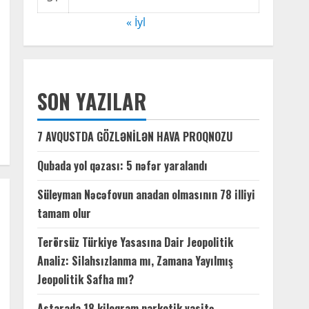
« İyl
SON YAZILAR
7 AVQUSTDA GÖZLƏNİLƏN HAVA PROQNOZU
Qubada yol qəzası: 5 nəfər yaralandı
Süleyman Nəcəfovun anadan olmasının 78 illiyi
tamam olur
Terörsüz Türkiye Yasasına Dair Jeopolitik
Analiz: Silahsızlanma mı, Zamana Yayılmış
Jeopolitik Safha mı?
Astarada 18 kiloqram narkotik vasitə