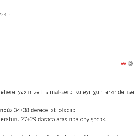
əhərə yaxın zəif şimal-şərq küləyi gün ərzində isə
ndüz 34+38 dərəcə isti olacaq
eraturu 27+29 dərəcə arasında dəyişəcək.