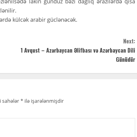
lənilsədə lakin gündüz bəzi dağlıq ərazilərdə qısa
ənilir.
ərdə külcək arabir güclənəcək.
Next:
1 Avqust – Azərbaycan Əlifbası və Azərbaycan Dili
Günüdür
i sahələr
*
ilə işarələnmişdir