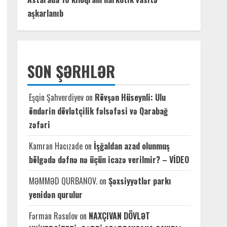
aşkarlanıb
SON ŞƏRHLƏR
Eşqin Şahverdiyev
on
Rövşən Hüseynli: Ulu
öndərin dövlətçilik fəlsəfəsi və Qarabağ
zəfəri
Kamran Hacızade
on
İşğaldan azad olunmuş
bölgədə dəfnə nə üçün icazə verilmir? – VİDEO
MƏMMƏD QURBANOV.
on
Şəxsiyyətlər parkı
yenidən qurulur
Fərman Rəsulov
on
NAXÇIVAN DÖVLƏT