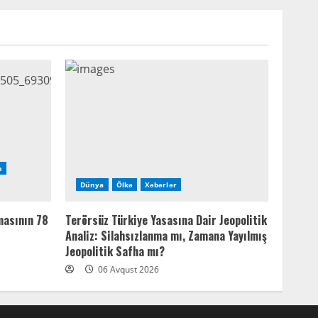
n
Dünya
Ölkə
Xəbərlər
masının 78
Terörsüz Türkiye Yasasına Dair Jeopolitik
Analiz: Silahsızlanma mı, Zamana Yayılmış
Jeopolitik Safha mı?
06 Avqust 2026