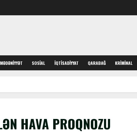
MƏDƏNIYYƏT
SOSIAL
İQTISADIYYAT
QARABAĞ
KRIMINAL
İLƏN HAVA PROQNOZU