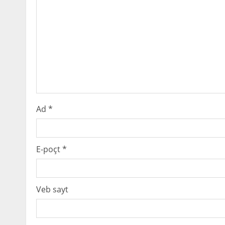
R
e
a
d
i
Ad
*
n
g
E-poçt
*
Veb sayt