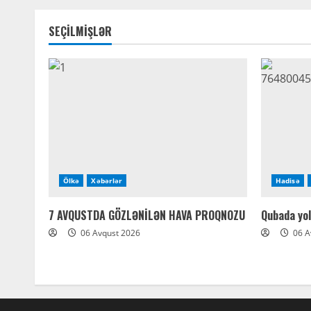
SEÇİLMİŞLƏR
Ölkə
Xəbərlər
Hadisə
7 AVQUSTDA GÖZLƏNİLƏN HAVA PROQNOZU
Qubada yol
06 Avqust 2026
06 A