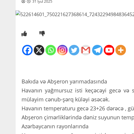
31 İyul 2025
Bakıda və Abşeron yarımadasında
Havanın yağmursuz isti keçəcəyi gecə və s
mülayim cənub-şərq küləyi əsəcək.
Havanın temperaturu gecə 23+26 dərəcə , gü
Abşeron çimərliklərində dəniz suyunun temp
Azərbaycanın rayonlarında