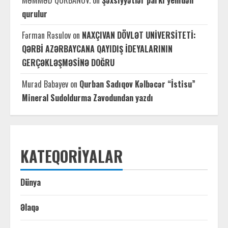
MƏMMƏD QURBANOV.
on
Şəxsiyyətlər parkı yenidən
qurulur
Fərman Rəsulov
on
NAXÇIVAN DÖVLƏT UNİVERSİTETİ:
QƏRBİ AZƏRBAYCANA QAYIDIŞ İDEYALARININ
GERÇƏKLƏŞMƏSİNƏ DOĞRU
Murad Babayev
on
Qurban Sadıqov Kəlbəcər “İstisu”
Mineral Sudoldurma Zavodundan yazdı
KATEQORIYALAR
Dünya
Əlaqə