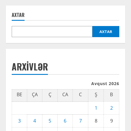
AXTAR
AXTAR
ARXIVLƏR
Avqust 2026
BE
ÇA
Ç
CA
C
Ş
B
1
2
3
4
5
6
7
8
9