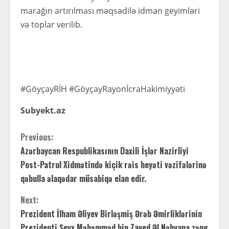
marağın artırılması məqsədilə idman geyimləri
və toplar verilib.
#GöyçayRİH #GöyçayRayonİcraHakimiyyəti
Subyekt.az
C
Previous:
Azərbaycan Respublikasının Daxili İşlər Nazirliyi
o
Post-Patrul Xidmətində kiçik rəis heyəti vəzifələrinə
n
qəbulla əlaqədar müsabiqə elan edir.
t
Next:
Prezident İlham Əliyev Birləşmiş Ərəb Əmirliklərinin
i
Prezidenti Şeyx Məhəmməd bin Zayed Əl Nəhyana zəng