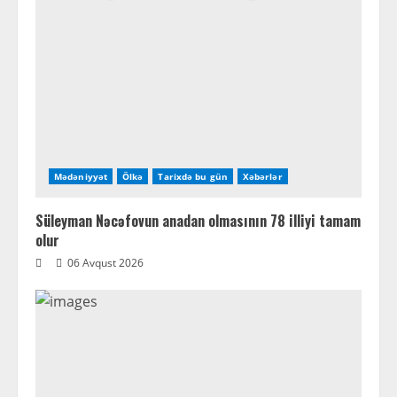
Mədəniyyət
Ölkə
Tarixdə bu gün
Xəbərlər
Süleyman Nəcəfovun anadan olmasının 78 illiyi tamam
olur
06 Avqust 2026