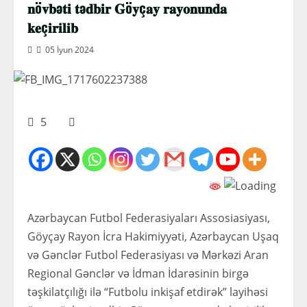
𝐧ö𝐯𝐛ə𝐭𝐢 𝐭ə𝐝𝐛𝐢𝐫 𝐆ö𝐲ç𝐚𝐲 𝐫𝐚𝐲𝐨𝐧𝐮𝐧𝐝𝐚
𝐤𝐞ç𝐢𝐫𝐢𝐥𝐢𝐛
05 İyun 2024
5
Azərbaycan Futbol Federasiyaları Assosiasiyası,
Göyçay Rayon İcra Hakimiyyəti, Azərbaycan Uşaq
və Gənclər Futbol Federasiyası və Mərkəzi Aran
Regional Gənclər və İdman İdarəsinin birgə
təşkilatçılığı ilə “Futbolu inkişaf etdirək” layihəsi