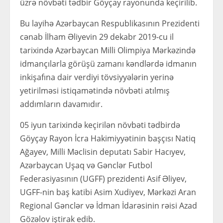
üzrə növbəti tədbir Göyçay rayonunda keçirilib.
Bu layihə Azərbaycan Respublikasının Prezidenti
cənab İlham Əliyevin 29 dekabr 2019-cu il
tarixində Azərbaycan Milli Olimpiya Mərkəzində
idmançılarla görüşü zamanı kəndlərdə idmanın
inkişafına dair verdiyi tövsiyyələrin yerinə
yetirilməsi istiqamətində növbəti atılmış
addımların davamıdır.
05 iyun tarixində keçirilən növbəti tədbirdə
Göyçay Rayon İcra Hakimiyyətinin başçısı Natiq
Ağayev, Milli Məclisin deputatı Sabir Hacıyev,
Azərbaycan Uşaq və Gənclər Futbol
Federasiyasının (UGFF) prezidenti Asif Əliyev,
UGFF-nin baş katibi Asim Xudiyev, Mərkəzi Aran
Regional Gənclər və İdman İdarəsinin rəisi Azad
Gözəlov iştirak edib.