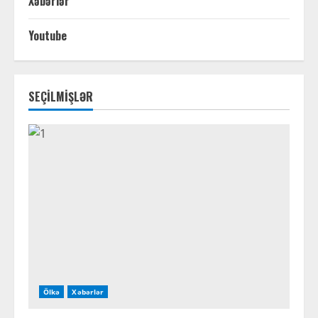
Xəbərlər
Youtube
SEÇİLMİŞLƏR
Ölkə
Xəbərlər