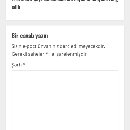
edib
n
u
e
Bir cavab yazın
R
Sizin e-poçt ünvanınız dərc edilməyəcəkdir.
Gərəkli sahələr
*
ilə işarələnmişdir
e
Şərh
*
a
d
i
n
g