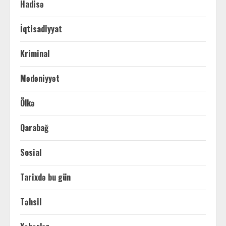
Hadisə
İqtisadiyyat
Kriminal
Mədəniyyət
Ölkə
Qarabağ
Sosial
Tarixdə bu gün
Təhsil