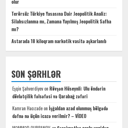
olur
Terörsüz Türkiye Yasasına Dair Jeopolitik Analiz:
Silahsızlanma mı, Zamana Yayılmış Jeopolitik Safha
mı?
Astarada 18 kiloqram narkotik vasitə aşkarlanıb
SON ŞƏRHLƏR
Eşqin Şahverdiyev
on
Rövşən Hüseynli: Ulu öndərin
dövlətçilik fəlsəfəsi və Qarabağ zəfəri
Kamran Hacızade
on
İşğaldan azad olunmuş bölgədə
dəfnə nə üçün icazə verilmir? – VİDEO