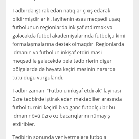
Tədbirdə iştirak edən natiqlər çıxış edərək
bildirmişdirlər ki, layihənin əsas məqsədi uşaq
futbolunun regionlarda inkişaf etdirmək və
gələcəkdə futbol akademiyalarında futbolçu kimi
formalaşmalarına dəstək olmaqdır. Regionlarda
idmanın və futbolun inkişaf etdirilməsi
məqsədilə gələcəkdə belə tədbirlərin digər
bölgələrdə də həyata keçirilməsinin nəzərdə
tutulduğu vurğulandı.
Tədbir zamanı “Futbolu inkişaf etdirək” layihəsi
üzrə tədbirdə iştirak edən məktəblilər arasında
futbol turniri keçirilib və gənc futbolçular bu
idman növü üzrə öz bacarıqlarını nümayiş
etdiriblər.
Tədbirin sonunda yeniyetmələrə futbola