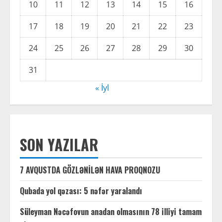
10
11
12
13
14
15
16
17
18
19
20
21
22
23
24
25
26
27
28
29
30
31
« İyl
SON YAZILAR
7 AVQUSTDA GÖZLƏNİLƏN HAVA PROQNOZU
Qubada yol qəzası: 5 nəfər yaralandı
Süleyman Nəcəfovun anadan olmasının 78 illiyi tamam