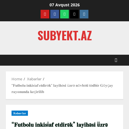
Skip
07 Avqust 2026
to
Youtube
Facebook
Whatsapp
Twitter
Instagram
content
SUBYEKT.AZ
Home
Xəbərlər
“𝐅𝐮𝐭𝐛𝐨𝐥𝐮 𝐢𝐧𝐤𝐢𝐬i𝐚𝐟 𝐞𝐭𝐝𝐢𝐫ə𝐤” 𝐥𝐚𝐲𝐢𝐡ə𝐬𝐢 ü𝐳𝐫ə 𝐧ö𝐯𝐛ə𝐭𝐢 𝐭ə𝐝𝐛𝐢𝐫 𝐆ö𝐲ç𝐚𝐲
𝐫𝐚𝐲𝐨𝐧𝐮𝐧𝐝𝐚 𝐤𝐞ç𝐢𝐫𝐢𝐥𝐢𝐛
Xəbərlər
“𝐅𝐮𝐭𝐛𝐨𝐥𝐮 𝐢𝐧𝐤𝐢𝐬i𝐚𝐟 𝐞𝐭𝐝𝐢𝐫ə𝐤” 𝐥𝐚𝐲𝐢𝐡ə𝐬𝐢 ü𝐳𝐫ə